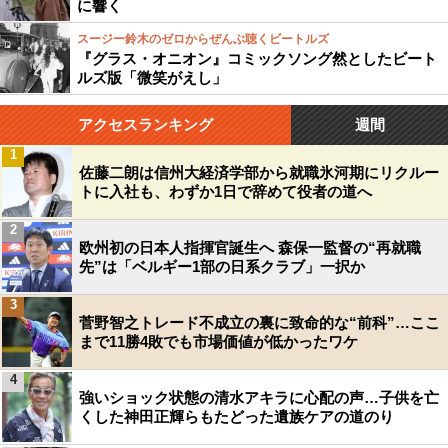
に響く
スージー鈴木のゼロからぜんぶ聴くビートルズ
『グラス・オニオン』コミックソング然としたビート
ルズ版「微笑がえし」
アクセスランキング
週間
1
佐藤二朗は信州大経済学部から就職氷河期にリクルー
トに入社も、わずか1日で辞めて役者の道へ
2
欧州初の日本人指揮官誕生へ 森保一監督の“再就職
先”は「ベルギー1部の日系クラブ」一択か
3
菅野智之トレード不成立の裏に致命的な“前科”…ここ
まで11勝4敗でも市場価値が低かったワケ
4
強いショック状態の清水アキラに心配の声…子供を亡
くした神田正輝らもたどった遺族ケアの道のり