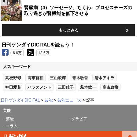
5
腎臓病（4）ソーセージ、ちくわ、プロセスチーズの
取り過ぎが腎機能を低下させる
もっとみる
日刊ゲンダイDIGITALを読もう！
6.6万
18.5万
人気キーワード
高校野球
高市首相
三山凌輝
青木歌音
清水アキラ
神田愛花
ハラスメント
三田佳子
萩本欽一
高市政権
日刊ゲンダイDIGITAL
芸能
芸能ニュース
記事
芸能
芸能
グラビア
コラム