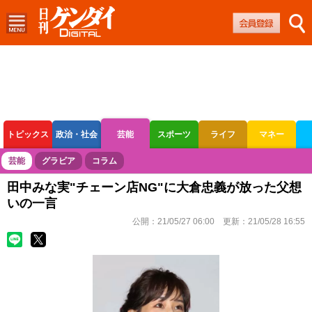
トピックス
政治・社会
芸能
スポーツ
ライフ
マネー
ボートレース
競輪
オートレース
芸能
グラビア
コラム
田中みな実"チェーン店NG"に大倉忠義が放った父想
いの一言
公開：
21/05/27 06:00
更新：
21/05/28 16:55