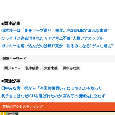
■関連記事
山本淳一は「妻をソープ送り」報道…光GENJIの“哀れな末路”
ひっそりと存在消された NHK“車上不倫”人気アナカップル
ガッキーを追い込んだのは錦戸亮か…明るみになる“ゲスな過去”
関連キーワード
関ジャニ∞
弘中綾香
大倉忠義
田中みな実
■関連記事
田中みな実一択から「今田美桜買い」に UNIQLOも唸った
眞子さまはなぜICUを選ばれたのか 宮内庁の後悔先に立たず
芸能のアクセスランキング
1