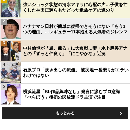
強いショック状態の清水アキラに心配の声…子供を亡
くした神田正輝らもたどった遺族ケアの道のり
2
バナナマン日村が簡単に復帰できそうにない「もう1
つの理由」…レギュラー11本抱える人気者のジレンマ
3
中村倫也が「風、薫る」に大貢献…妻・水卜麻美アナ
との「ずっと仲良く」「にこやかな」近況
4
石原プロ「炊き出しの流儀」 被災地一番乗りがエラい
わけではない
5
横浜流星「BL作品興味なし」発言に滲むプロ意識
「べらぼう」後初の民放連ドラ主演で注目
もっとみる