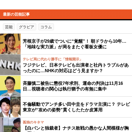
最新の芸能記事
芸能
グラビア
コラム
芳根京子が29歳でついに“覚醒”！ 朝ドラから10年…
「地味な実力派」が局をまたぐ看板女優に
テレビ局に代わり勝手に「情報開示」
フジテレビ、日本テレビも出演者と社内トラブルがあ
ったのに…NHKの対応はどう見ますか？
斉藤慎二被告に懲役7年求刑、運命の判決は11月16
日…視聴者の関心は執行猶予の有無に集中
不倫騒動でアンチ多い田中圭をドラマ主演に？ テレビ
東京が“攻めの姿勢”貫くしたたか皮算用
孤独のキネマ
【白パンと独裁者】ナチス敗戦の愚かな人間模様が胸