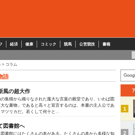
フ
経済
健康
コミック
競馬
公営競技
書籍
S
コラム
物語
新風の超大作
物の集積から織りなされた厖大な言葉の殿堂であり、いわば図
巨大な書物」であると高々と宣言するのは、本書の主人公であ
1
とマツリカだ。若くして何十と…
て図書館へ
2
、図書館にはたくさんの本がある。たくさんの本から多様な知