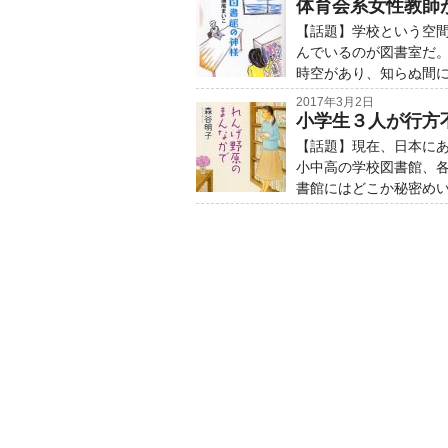
体育会系女性教師
【話題】学校という空
んでいるのが図書室だ
時空があり、知らぬ間
2017年3月2日
小学生３人が行方
【話題】現在、日本に
小中高の学校図書館、
書館にはどこか秘密め