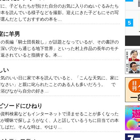
館に、子どもたちが預けた自分のお気に入りのぬいぐるみたち
で本を読んでいる様子などを撮影。迎えにきた子どもにその写
が選んだとしておすすめの本を…
5
室に羊男
々の長編「騎士団長殺し」が話題となっているが、その書評の
「深い穴から通じる地下世界」といった村上作品の長年のモチ
り返されていると指摘する。本…
しい
天気のいい日に家で本を読んでいると、「こんな天気に、家に
びなさい」と親に叱られたことのある人も多いだろう。 で
を浴びながら自分の好き…
ピソードにひねり
の資料検索などもインターネットで済ませることが多くなった
憶が曖昧で探しようがなく、人と話しているうちに目当ての本
ばしばだ。そんな時は、やはり…