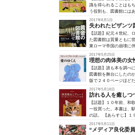
識を得られることはも
う役割も、図書館には
2017年6月1日
失われたビザンツ
【話題】紀元４世紀、
た図書館は質量ともに
東ローマ帝国の崩壊に
2017年5月25日
理想の肉体美の女
【話題】誰も本を調べ
図書館を舞台にしたの
版で２４０ページほどだ
2017年5月18日
訪れる人を癒しつ
【話題】１０年前、和
一役買った。本書は、
の話。 【あらすじ】１
2017年5月11日
“メディア良化委