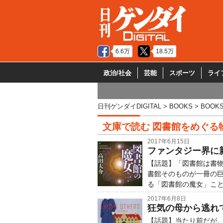
6.6万
18.5万
政治/社会
芸能
スポーツ
ライ
日刊ゲンダイDIGITAL
BOOKS
BOOK
文庫で読む 図書館をめぐる
2017年6月15日
ファンタジー界に
【話題】「図書館は書
書館そのものが一冊の
る「図書館の魔女」こ
2017年6月8日
狂気の母から逃れ
【話題】当たり前だが