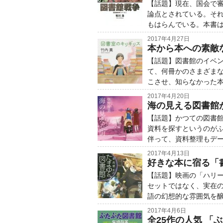
【話題】現在、国会で
論点とされている。そ
もはらんでいる。本書
2017年4月27日
本から本への素敵
【話題】図書館のイベ
て、何冊かのさまざま
こさせ、知らなかった
2017年4月20日
海の見える図書館
【話題】かつての図書
資料を探すというのが
伴って、資料整理もデ
2017年4月13日
好きな本に宿る「
【話題】映画の「ハリ
セットではなく、実在
語の幻想的な雰囲気を
2017年4月6日
全25作の人気 「