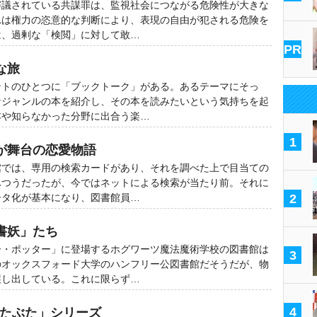
審議されている共謀罪は、監視社会につながる危険性が大きな
れは権力の恣意的な判断により、表現の自由が犯される危険を
は、過剰な「検閲」に対して敢…
PR
な旅
ントのひとつに「ブックトーク」がある。あるテーマにそっ
なジャンルの本を紹介し、その本を読みたいという気持ちを起
本や知らなかった分野に出合う楽…
1
が舞台の恋愛物語
館では、専用の検索カードがあり、それを調べた上で目当ての
ふつうだったが、今ではネットによる検索が当たり前。それに
ータ化が基本になり、図書館員…
2
書妖」たち
ー・ポッター」に登場するホグワーツ魔法魔術学校の図書館は
3
のオックスフォード大学のハンフリー公図書館だそうだが、物
醸し出している。これに限らず…
4
ぶたぶた」シリーズ