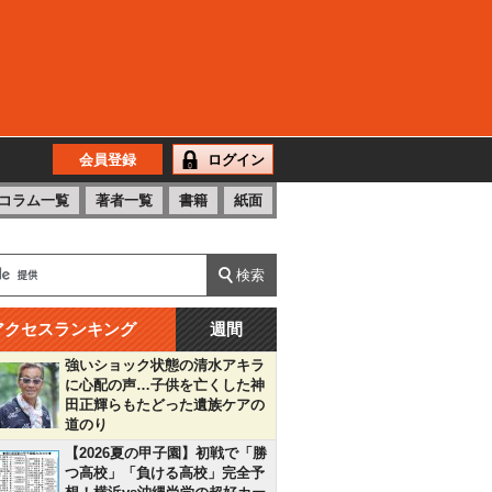
会員登録
ログイン
コラム一覧
著者一覧
書籍
紙面
アクセスランキング
週間
強いショック状態の清水アキラ
に心配の声…子供を亡くした神
田正輝らもたどった遺族ケアの
道のり
【2026夏の甲子園】初戦で「勝
つ高校」「負ける高校」完全予