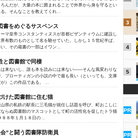
ちろんだが、大量の本に囲まれることで外界から身を守るとい
ある。そんなことを教えてくれ…
3
図書をめぐるサスペンス
ローマ皇帝コンスタンティヌスが首都ビザンティウムに建設し
世界有数のものとして名を馳せていた。しかし１５世紀半ば、
4
伴い、その蔵書の一部はイワン…
性と図書館で同棲
には来ないし、誰も本を読みには来ない――そんな風変わりな
5
が、ブローティガンの小説の中で最も長い（といっても、文庫
が）この作品である。 …
づけた図書館に住む猫
歌山県の私鉄の駅長に三毛猫が就任し話題を呼び、町おこしに
PR
駅ならぬ図書館のマスコットとして町の活性化を促したトラ猫
９８８年１月１８日の…
員会”と闘う図書隊防衛員
PR