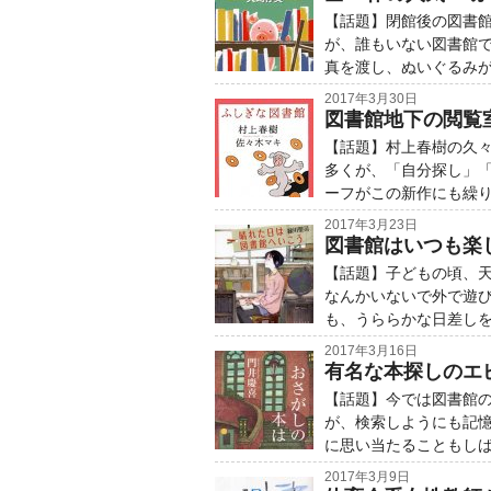
【話題】閉館後の図書
が、誰もいない図書館
真を渡し、ぬいぐるみ
2017年3月30日
図書館地下の閲覧
【話題】村上春樹の久
多くが、「自分探し」
ーフがこの新作にも繰
2017年3月23日
図書館はいつも楽
【話題】子どもの頃、
なんかいないで外で遊
も、うららかな日差し
2017年3月16日
有名な本探しのエ
【話題】今では図書館
が、検索しようにも記
に思い当たることもし
2017年3月9日