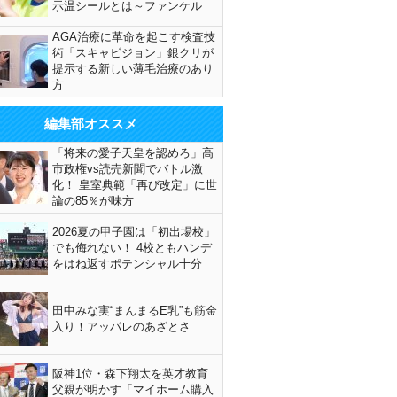
示温シールとは～ファンケル
AGA治療に革命を起こす検査技
術「スキャビジョン」銀クリが
提示する新しい薄毛治療のあり
方
編集部オススメ
「将来の愛子天皇を認めろ」高
市政権vs読売新聞でバトル激
化！ 皇室典範「再び改定」に世
論の85％が味方
2026夏の甲子園は「初出場校」
でも侮れない！ 4校ともハンデ
をはね返すポテンシャル十分
田中みな実“まんまるE乳”も筋金
入り！アッパレのあざとさ
阪神1位・森下翔太を英才教育
父親が明かす「マイホーム購入