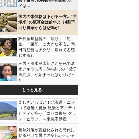
想！横浜vs沖縄尚学の超好カー
ドは…
国内の米価格は下がる一方…“早
場米”の概算金は前年より4割下
回り農家からは悲鳴が
阪神藤川監督の「焦り」「短
気」「采配」に大きな不安…岡
田前監督もチクリ「崩れてる感
じするわ」
三男・清水良太郎さん急死で清
水アキラ沈痛…8年越しの「父子
再共演」が始まったばかりだっ
た
もっと見る
楽しさいっぱい！北海道・ニセ
コで避暑の夏旅 絶景とアクティ
ビティが揃う「ニセコ東急 グラ
ン・ヒラフ」～東急不動産
暑熱対策が義務化される時代に
貼るだけで暑さの変化がわかる