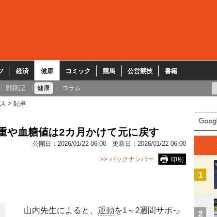
フ
経済
健康
コミック
競馬
公営競技
書籍
闘病記
健康
コラム
ス
記事
重や血糖値は2カ月かけて元に戻す
公開日：
2026/01/22 06:00
更新日：
2026/01/22 06:00
>> バックナンバー
印刷
1
山内先生によると、
運動
を1～2週間サボっ
2