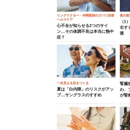
リングドクター・仲間医師のズバリ回答
夜の医
ヘルスケア
（1
心不全が知らせる2つのサイ
右す
ン…その体調不良は本当に熱中
復
症？
一生見える目をつくる
腎臓
夏は「白内障」のリスクがアッ
わ、
プ…サングラスのすすめ
が腎