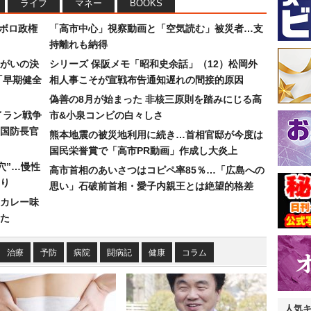
ライフ
マネー
BOOKS
なボロ政権
「高市中心」視察動画と「空気読む」被災者…支
持離れも納得
まがいの決
シリーズ 保阪メモ「昭和史余話」（12）松岡外
「早期健全
相人事こそが宣戦布告通知遅れの間接的原因
偽善の8月が始まった 非核三原則を踏みにじる高
イラン戦争
市&小泉コンビの白々しさ
国防長官
熊本地震の被災地利用に続き…首相官邸が今度は
国民栄誉賞で「高市PR動画」作成し大炎上
穴”…慢性
高市首相のあいさつはコピペ率85％…「広島への
り
思い」石破前首相・愛子内親王とは絶望的格差
カレー味
た
治療
予防
病院
闘病記
健康
コラム
人気