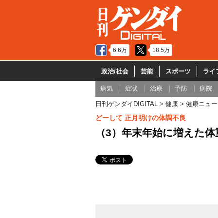
6.6万
18.5万
政治/社会
芸能
スポーツ
ライ
病気
症状
治療
予防
病院
日刊ゲンダイDIGITAL
健康
健康ニュー
どーして 正月明けの体調不良
（3）年末年始に増えた体