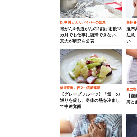
Dr.中川 がんサバイバーの知恵
高齢者
胃がん&食道がんの2割は術後18
湿布
カ月でも仕事に復帰できない…
注意
京大が研究を公表
い
健康長寿に役立つ高齢薬膳
夏に増
【グレープフルーツ】「気」の
【虚
巡りを促し、身体の熱を冷まし
痛と
て中途覚醒