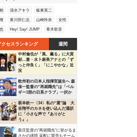
相
清水アキラ
板東英二
権
黄川田仁志
山崎怜奈
女性
也
Hey! Say! JUMP
青木歌音
アクセスランキング
週間
中村倫也が「風、薫る」に大貢
献…妻・水卜麻美アナとの「ず
っと仲良く」「にこやかな」近
況
欧州初の日本人指揮官誕生へ 森
保一監督の“再就職先”は「ベル
ギー1部の日系クラブ」一択か
萩本欽一〈34〉私の“運”論 大
谷翔平のカネを使い込んだ通訳
に「小さな声で『ありがと
う』」
新庄監督の“再就職先”に挙がるま
さかの球団 采配に賛否もチーム