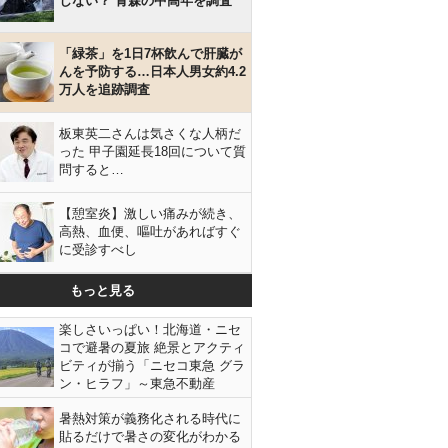
しない？ 青森の中高年を調査
「緑茶」を1日7杯飲んで肝臓が
んを予防する…日本人男女約4.2
万人を追跡調査
板東英二さんは気さくな人柄だ
った 甲子園延長18回について質
問すると…
【憩室炎】激しい痛みが続き、
高熱、血便、嘔吐があればすぐ
に受診すべし
もっと見る
楽しさいっぱい！北海道・ニセ
コで避暑の夏旅 絶景とアクティ
ビティが揃う「ニセコ東急 グラ
ン・ヒラフ」～東急不動産
暑熱対策が義務化される時代に
貼るだけで暑さの変化がわかる