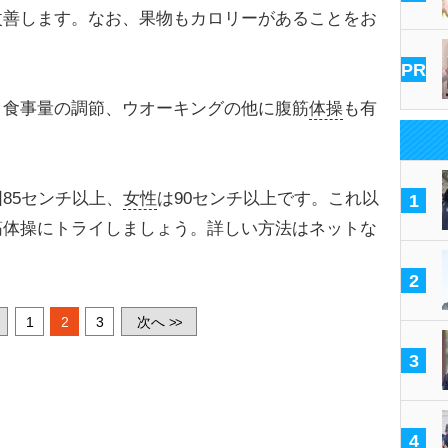
改善します。なお、果物もカロリーがあることをお
PR
食事量の調節、ウオーキングの他に腹筋
体操
も有
85センチ以上、
女性
は90センチ以上です。これ以
1
筋体操にトライしましょう。詳しい方法はネットな
2
1
2
3
次へ
>>
3
4