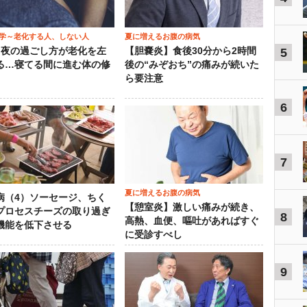
学～老化する人、しない人
夏に増えるお腹の病気
）夜の過ごし方が老化を左
【胆嚢炎】食後30分から2時間
5
る…寝てる間に進む体の修
後の“みぞおち”の痛みが続いた
ら要注意
6
7
夏に増えるお腹の病気
病（4）ソーセージ、ちく
【憩室炎】激しい痛みが続き、
プロセスチーズの取り過ぎ
8
高熱、血便、嘔吐があればすぐ
機能を低下させる
に受診すべし
9