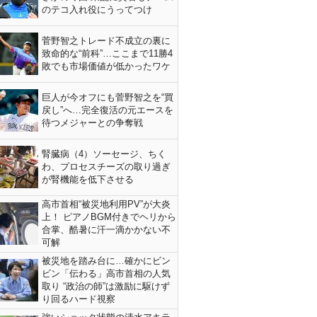
のテコ入れ役にうってつけ
菅野智之トレード不成立の裏に
致命的な“前科”…ここまで11勝4
敗でも市場価値が低かったワケ
巨人が今オフにも菅野智之を“買
戻し”へ…完全復活の元エースを
待つメジャーとの争奪戦
腎臓病（4）ソーセージ、ちく
わ、プロセスチーズの取り過ぎ
が腎機能を低下させる
高市首相“被災地利用PV”が大炎
上！ ピアノBGM付きでヘリから
合掌、酷暑に汗一滴かかない不
可解
被災地を踏み台に…確かにビン
ビン「伝わる」高市首相の人気
取り “政治の師”は激励に駆けず
り回るハード視察