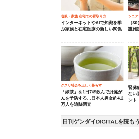
老親・家族 在宅での看取り方
シニア
インターネットやAIで知識を学
（3
ぶ家族と在宅医療の新しい関係
護施
クスリ社会を正しく暮らす
腎臓
「緑茶」を1日7杯飲んで肝臓が
ない
んを予防する…日本人男女約4.2
ント
万人を追跡調査
日刊ゲンダイDIGITALを読も