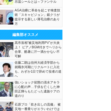
示温シールとは～ファンケル
AGA治療に革命を起こす検査技
術「スキャビジョン」銀クリが
提示する新しい薄毛治療のあり
方
編集部オススメ
高市首相“被災地利用PV”が大炎
上！ ピアノBGM付きでヘリから
合掌、酷暑に汗一滴かかない不
可解
佐藤二朗は信州大経済学部から
就職氷河期にリクルートに入社
も、わずか1日で辞めて役者の道
へ
強いショック状態の清水アキラ
に心配の声…子供を亡くした神
田正輝らもたどった遺族ケアの
道のり
石原プロ「炊き出しの流儀」 被
災地一番乗りがエラいわけでは