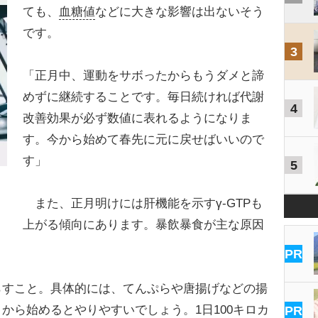
ても、
血糖値
などに大きな影響は出ないそう
です。
3
「正月中、運動をサボったからもうダメと諦
めずに継続することです。毎日続ければ代謝
4
改善効果が必ず数値に表れるようになりま
す。今から始めて春先に元に戻せばいいので
す」
5
また、正月明けには肝機能を示すγ-GTPも
上がる傾向にあります。暴飲暴食が主な原因
PR
らすこと。具体的には、てんぷらや唐揚げなどの揚
から始めるとやりやすいでしょう。1日100キロカ
PR