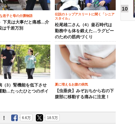
10
伝説のトップアスリートに聞く「シニア
な息子と母の介護物語
スタイル」
0）下見は大事だと痛感…介
松尾雄二さん（4）釜石時代は
設は千差万別
勤務中も体を鍛えた…ラグビー
のための筋肉づくり
夏に増えるお腹の病気
病（3）腎機能を低下させ
【虫垂炎】みぞおちから右の下
運動…たったひとつのポイ
腹部に移動する痛みに注意！
う！
6.6万
18.5万