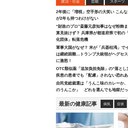
政治・社会
芸能
スポーツ
2年後に「増税」空手形の大笑い こん
が2年も持つわけがない
“財政のプロ”斎藤元彦知事はなぜ粉飾
算見抜けず？ 兵庫県が都道府県で初の
化団体」転落危機
軍事大国がなぜ？ 米が「兵器枯渇」で
は継続困難…トランプ大統領がヘグセス
に激怒！
OTC類似薬「追加負担免除」の“落とし
疾患の患者でも「配慮」されない恐れあ
自民党総裁選は「うんこ味のカレーか、
のうんこか」 どれを選んでも地獄だっ
最新の健康記事
病気
症状