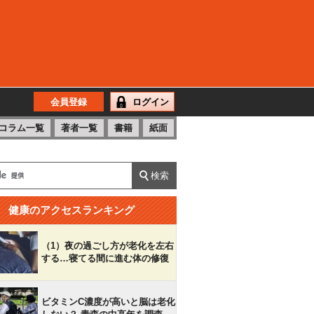
会員登録
ログイン
コラム一覧
著者一覧
書籍
紙面
健康のアクセスランキング
（1）夜の過ごし方が老化を左右
する…寝てる間に進む体の修復
ビタミンC濃度が高いと脳は老化