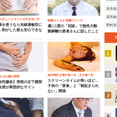
高市首
高市政
の正しいクスリとの付き合い方
医療のミカタ 医療のフシギ
薬を使うなら光線過敏症に
野村克
週に1度の「回診」で急性大動
…剥がした後も安心できな
脈解離の患者さんに話したこと
1
2
体内時計を壊す食べ方、正す食べ方
えるお腹の病気
スクリーンタイムが長いほど…
血性腸炎】突然の左下腹部
子供の「夜食」と「朝起きられ
血便が典型的なサイン
ない」関係
3
4