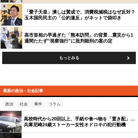
4
「愛子天皇」潰しは賛成で、消費税減税はなぜ反対？
玉木国民民主の「公約違反」がネットで袋叩き
5
高市首相の早過ぎた「熊本訪問」の背景…震災から1
週間たたず“視察強行”に批判殺到の案の定
もっとみる
最新の政治・社会記事
政治
社会
事件
コラム
高校時代から20回以上、手紙や食べ物を「置き配」…
兵庫尼崎24歳ストーカー女性オドロキの犯行動機