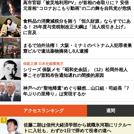
高市官邸「被災地利用PV」が首相の命取りに？ 安倍
元首相“コロナおこもり動画”の二の舞を自民党が危惧
食料品の消費減税分を賄う「恒久財源」ならすでにあ
る！ 25年度与党税制改正大綱は「法人税引き上げ」
に言及
まるで治外法権！ 大阪・ミナミのベトナム人犯罪者巣
窟ビルで違法薬物摘発し8人逮捕
保阪正康 日本史縦横無尽
シリーズ 保阪メモ「昭和史余話」（12）松岡外相人
事こそが宣戦布告通知遅れの間接的原因
神戸への“聖地帰還”めぐり騒然…山口組・司組長「7
年ぶりの里帰り」は実現するか
アクセスランキング
週間
1
佐藤二朗は信州大経済学部から就職氷河期にリクルー
トに入社も、わずか1日で辞めて役者の道へ