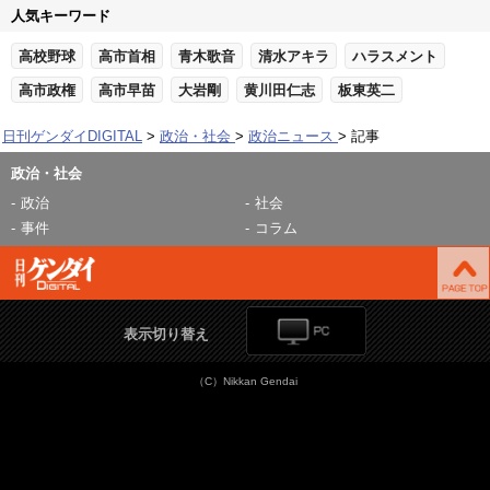
人気キーワード
高校野球
高市首相
青木歌音
清水アキラ
ハラスメント
高市政権
高市早苗
大岩剛
黄川田仁志
板東英二
日刊ゲンダイDIGITAL
政治・社会
政治ニュース
記事
政治・社会
政治
社会
事件
コラム
表示切り替え
（C）Nikkan Gendai