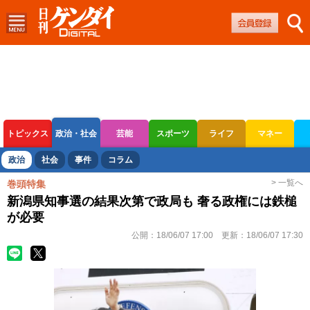
トピックス
政治・社会
芸能
スポーツ
ライフ
マネー
ボートレース
競輪
オートレース
政治
社会
事件
コラム
> 一覧へ
巻頭特集
新潟県知事選の結果次第で政局も 奢る政権には鉄槌
が必要
公開：
18/06/07 17:00
更新：
18/06/07 17:30