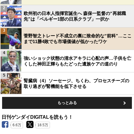
2
欧州初の日本人指揮官誕生へ 森保一監督の“再就職
先”は「ベルギー1部の日系クラブ」一択か
3
菅野智之トレード不成立の裏に致命的な“前科”…ここ
まで11勝4敗でも市場価値が低かったワケ
4
強いショック状態の清水アキラに心配の声…子供を亡
くした神田正輝らもたどった遺族ケアの道のり
5
腎臓病（4）ソーセージ、ちくわ、プロセスチーズの
取り過ぎが腎機能を低下させる
もっとみる
日刊ゲンダイDIGITALを読もう！
6.6万
18.5万