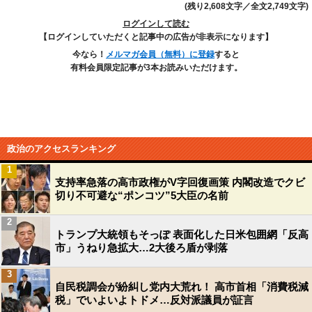
(残り2,608文字／全文2,749文字)
ログインして読む
【ログインしていただくと記事中の広告が非表示になります】
今なら！
メルマガ会員（無料）に登録
すると
有料会員限定記事が3本お読みいただけます。
政治のアクセスランキング
1
支持率急落の高市政権がV字回復画策 内閣改造でクビ
切り不可避な“ポンコツ”5大臣の名前
2
トランプ大統領もそっぽ 表面化した日米包囲網「反高
市」うねり急拡大…2大後ろ盾が剥落
3
自民税調会が紛糾し党内大荒れ！ 高市首相「消費税減
税」でいよいよトドメ…反対派議員が証言