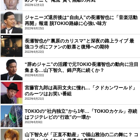
2022年12月1日
ジャニーズ退所後は“自由人”の長瀬智也に「音楽活動
再開」報道 脱TOKIO路線に心強い味方
2022年9月15日
長瀬智也が“裏原のカリスマ”と深夜の路上ライブ 最
強コラボにファンの歓喜と復帰への期待
2022年6月22日
“辞めジャニ”の活躍で元TOKIO長瀬智也の動向に注目
集まる…山下智久、錦戸亮に続くか？
2022年6月22日
宮藤官九郎は高田文夫に憧れ…「クドカンワールド」
のルーツはお笑い番組
2022年6月21日
TOKIOの“社内独立”から1年…「TOKIOカケル」存続
はフジテレビの“行政”の一環か
2022年6月9日
山下智久が「正直不動産」で福山雅治の二の舞に？ コ