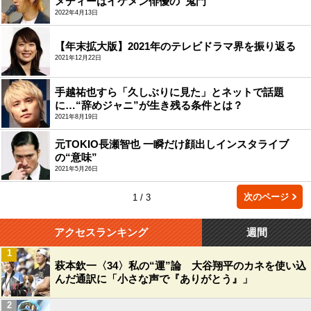
メディーはイケメン俳優の“鬼門”
2022年4月13日
【年末拡大版】2021年のテレビドラマ界を振り返る
2021年12月22日
手越祐也すら「久しぶりに見た」とネットで話題
に…“辞めジャニ”が生き残る条件とは？
2021年8月19日
元TOKIO長瀬智也 一瞬だけ顔出しインスタライブ
の“意味”
2021年5月26日
次のページ
1 / 3
アクセスランキング
週間
1
萩本欽一〈34〉私の“運”論 大谷翔平のカネを使い込
んだ通訳に「小さな声で『ありがとう』」
2