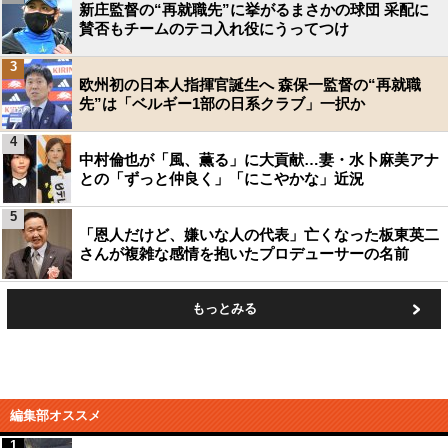
新庄監督の“再就職先”に挙がるまさかの球団 采配に
賛否もチームのテコ入れ役にうってつけ
3
欧州初の日本人指揮官誕生へ 森保一監督の“再就職
先”は「ベルギー1部の日系クラブ」一択か
4
中村倫也が「風、薫る」に大貢献…妻・水卜麻美アナ
との「ずっと仲良く」「にこやかな」近況
5
「恩人だけど、嫌いな人の代表」亡くなった板東英二
さんが複雑な感情を抱いたプロデューサーの名前
もっとみる
編集部オススメ
1