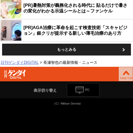
[PR]暑熱対策が義務化される時代に 貼るだけで暑さ
の変化がわかる示温シールとは～ファンケル
[PR]AGA治療に革命を起こす検査技術「スキャビジ
ョン」銀クリが提示する新しい薄毛治療のあり方
もっとみる
日刊ゲンダイDIGITAL
長瀬智也の最新情報・ニュース
表示切り替え
（C）Nikkan Gendai