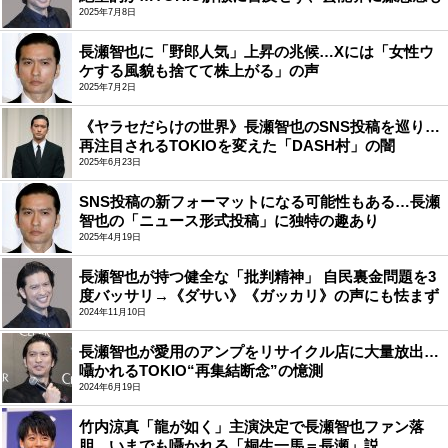
2025年7月8日
長瀬智也に「野郎人気」上昇の兆候…Xには「女性ウ
ケする風貌も捨てて株上がる」の声
2025年7月2日
《ヤラセだらけの世界》長瀬智也のSNS投稿を巡り…
再注目されるTOKIOを変えた「DASH村」の闇
2025年6月23日
SNS投稿の新フォーマットになる可能性もある…長瀬
智也の「ニュース形式投稿」に独特の趣あり
2025年4月19日
長瀬智也が持つ健全な「批判精神」 自民裏金問題を3
度バッサリ→《ダサい》《ガッカリ》の声にも怯まず
2024年11月10日
長瀬智也が愛用のアンプをリサイクル店に大量放出…
囁かれるTOKIO“再集結断念”の憶測
2024年6月19日
竹内涼真「龍が如く」主演決定で長瀬智也ファン落
胆…いまでも囁かれる「桐生一馬＝長瀬」説