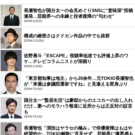
長瀬智也が国分太一の会見めぐりSNSに“意味深”投稿
連発…芸能界への未練と役者復帰の“匂わせ”
2025年12月2日
構成の緻密さはクドカン作品の中でも抜群
2025年11月26日
佐野勇斗「ESCAPE」視聴率低迷でも評価上昇のワ
ケ…テレビコラムニストが深掘り
2025年11月8日
「東京都知事は地主」から20余年…元TOKIO長瀬智也
が「来週は参議院選挙ですね」と見違える変身ぶり
2025年7月16日
国分太一“蟄居生活”は豪邸からのエコカーの出し入れ
だけ…妻へのモラハラ報道に近所からは正反対の証言
も
2025年7月15日
長瀬智也「演技はヤラセの極み」で俳優復帰はもはや
絶望的か…TOKIO解散に言及せず、芸能界に嫌悪感も