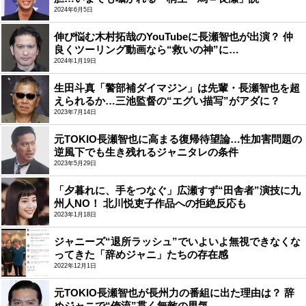
2024年6月5日
伸び悩む木村拓哉のYouTubeに長瀬智也が出演？ 仲
良くツーリング動画なら“救いの神”に…
2024年1月19日
生田斗真「警部補ダイマジン」は先輩・長瀬智也を超
えられるか…三池監督の“エグい描写”がアダに？
2023年7月14日
元TOKIO長瀬智也に高まる復帰待望論…性加害問題の
逆風下でも生き残れるジャニタレの条件
2023年5月29日
「夕暮れに、手をつなぐ」広瀬すず“田舎者”演技に九
州人NO！ 北川悦吏子作品への拒絶反応も
2023年1月18日
ジャニーズ“退所ラッシュ”でいよいよ無視できなくな
ってきた「辞めジャニ」たちの存在感
2022年12月1日
元TOKIO長瀬智也が長州力の番組に出た理由は？ 辞
めジャニで“俺流”貫く無敵の男気