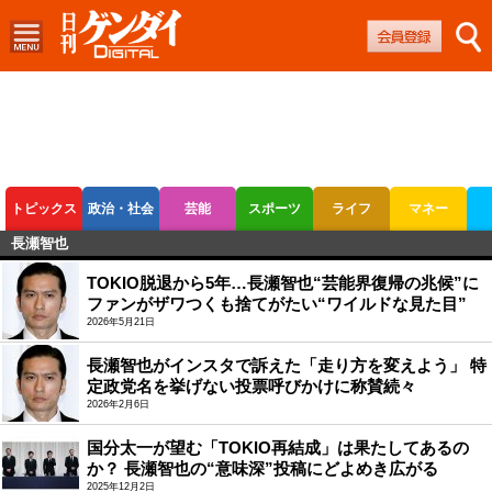
トピックス
政治・社会
芸能
スポーツ
ライフ
マネー
長瀬智也
ボートレース
競輪
オートレース
TOKIO脱退から5年…長瀬智也“芸能界復帰の兆候”に
ファンがザワつくも捨てがたい“ワイルドな見た目”
2026年5月21日
長瀬智也がインスタで訴えた「走り方を変えよう」 特
定政党名を挙げない投票呼びかけに称賛続々
2026年2月6日
国分太一が望む「TOKIO再結成」は果たしてあるの
か？ 長瀬智也の“意味深”投稿にどよめき広がる
2025年12月2日