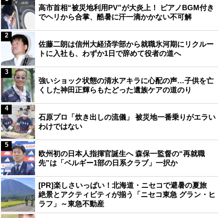
高市首相“被災地利用PV”が大炎上！ ピアノBGM付き
でヘリから合掌、酷暑に汗一滴かかない不可解
2
佐藤二朗は信州大経済学部から就職氷河期にリクルー
トに入社も、わずか1日で辞めて役者の道へ
3
強いショック状態の清水アキラに心配の声…子供を亡
くした神田正輝らもたどった遺族ケアの道のり
4
石原プロ「炊き出しの流儀」 被災地一番乗りがエラい
わけではない
5
欧州初の日本人指揮官誕生へ 森保一監督の“再就職
先”は「ベルギー1部の日系クラブ」一択か
[PR]楽しさいっぱい！北海道・ニセコで避暑の夏旅
絶景とアクティビティが揃う「ニセコ東急 グラン・ヒ
ラフ」～東急不動産