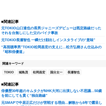
■関連記事
元TOKIO山口達也の長男ジャニーズデビューは既定路線だった
それを台無しにした父のバイク事故
元TOKIO長瀬智也 一瞬だけ顔出しインスタライブの“意味”
“高視聴率男”TOKIO松岡昌宏の支えに…松方弘樹さん仕込みの
「昭和俳優道」
関連キーワード
TOKIO
城島茂
松岡昌宏
国分太一
長瀬智也
■関連記事
俳優歴30年超のキムタクがNHK大河に出演しない不思議…50歳
を前にしても貫く“独自路線”
元SMAPで中居正広だけが苦戦する理由…解散から6年で露呈し