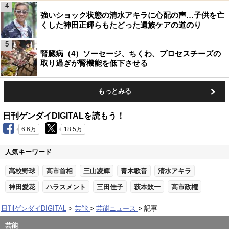
4
強いショック状態の清水アキラに心配の声…子供を亡
くした神田正輝らもたどった遺族ケアの道のり
5
腎臓病（4）ソーセージ、ちくわ、プロセスチーズの
取り過ぎが腎機能を低下させる
もっとみる
日刊ゲンダイDIGITALを読もう！
6.6万
18.5万
人気キーワード
高校野球
高市首相
三山凌輝
青木歌音
清水アキラ
神田愛花
ハラスメント
三田佳子
萩本欽一
高市政権
日刊ゲンダイDIGITAL
芸能
芸能ニュース
記事
芸能