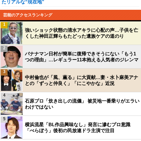
たリアルな“現在地”
芸能のアクセスランキング
1
強いショック状態の清水アキラに心配の声…子供を亡
くした神田正輝らもたどった遺族ケアの道のり
2
バナナマン日村が簡単に復帰できそうにない「もう1
つの理由」…レギュラー11本抱える人気者のジレンマ
3
中村倫也が「風、薫る」に大貢献…妻・水卜麻美アナ
との「ずっと仲良く」「にこやかな」近況
4
石原プロ「炊き出しの流儀」 被災地一番乗りがエラい
わけではない
5
横浜流星「BL作品興味なし」発言に滲むプロ意識
「べらぼう」後初の民放連ドラ主演で注目