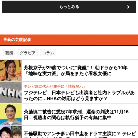
もっとみる
最新の芸能記事
芸能
グラビア
コラム
芳根京子が29歳でついに“覚醒”！ 朝ドラから10年…
「地味な実力派」が局をまたぐ看板女優に
テレビ局に代わり勝手に「情報開示」
フジテレビ、日本テレビも出演者と社内トラブルがあ
ったのに…NHKの対応はどう見ますか？
斉藤慎二被告に懲役7年求刑、運命の判決は11月16
日…視聴者の関心は執行猶予の有無に集中
不倫騒動でアンチ多い田中圭をドラマ主演に？ テレビ