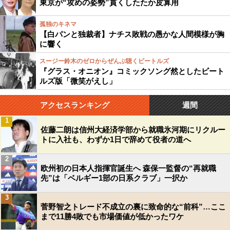
東京が“攻めの姿勢”貫くしたたか皮算用
孤独のキネマ
【白パンと独裁者】ナチス敗戦の愚かな人間模様が胸
に響く
スージー鈴木のゼロからぜんぶ聴くビートルズ
『グラス・オニオン』コミックソング然としたビート
ルズ版「微笑がえし」
アクセスランキング
週間
1
佐藤二朗は信州大経済学部から就職氷河期にリクルー
トに入社も、わずか1日で辞めて役者の道へ
2
欧州初の日本人指揮官誕生へ 森保一監督の“再就職
先”は「ベルギー1部の日系クラブ」一択か
3
菅野智之トレード不成立の裏に致命的な“前科”…ここ
まで11勝4敗でも市場価値が低かったワケ