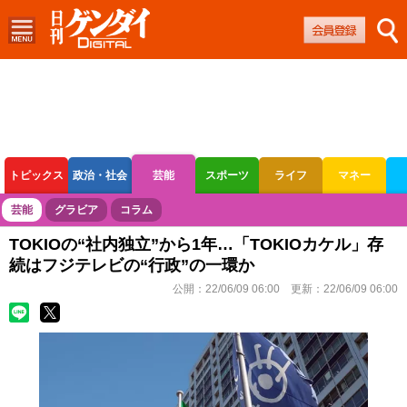
トピックス
政治・社会
芸能
スポーツ
ライフ
マネー
ボートレース
競輪
オートレース
芸能
グラビア
コラム
TOKIOの“社内独立”から1年…「TOKIOカケル」存
続はフジテレビの“行政”の一環か
公開：
22/06/09 06:00
更新：
22/06/09 06:00