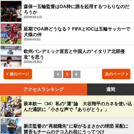
森保一五輪監督はOA枠に誰を起用するつもりなのだ
ろうか
2020年4月11日
延期でOA枠どうなる？ FIFAとIOCは五輪サッカーで
犬猿の仲
2020年4月3日
欧州パンデミック宣言と中国人の“イタリア北部侵
攻”を思う
2020年3月26日
前のページ
次のページ
4
5
6
アクセスランキング
週間
1
萩本欽一〈34〉私の“運”論 大谷翔平のカネを使い込
んだ通訳に「小さな声で『ありがとう』」
2
新庄監督の“再就職先”に挙がるまさかの球団 采配に
賛否もチームのテコ入れ役にうってつけ