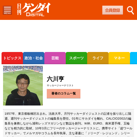
トピックス
政治・社会
芸能
スポーツ
ライフ
マネー
ボートレース
競輪
オートレース
六川亨
サッカージャーナリスト
著者のコラム一覧
1957年、東京都板橋区出まれ。法政大卒。月刊サッカーダイジェストの記者を振り出しに隔
週、週刊サッカーダイジェストの編集長を歴任。01年にサカダイを離れ、CALCIO2002の編
集長を兼務しながら浦和レッズマガジンなど数誌を創刊。Ｗ杯、EURO、南米選手権、五輪
などを精力的に取材。10年3月にフリーのサッカージャーナリストに。携帯サイト「超ワール
ドサッカー」でメルマガやコラムを長年執筆。主な著書に「Ｊリーグ・レジェンド」シリー