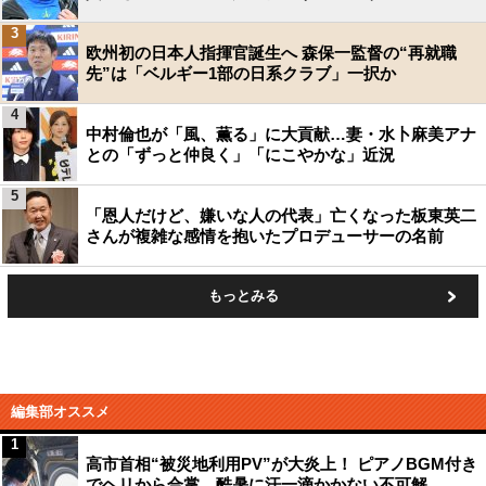
3
欧州初の日本人指揮官誕生へ 森保一監督の“再就職
先”は「ベルギー1部の日系クラブ」一択か
4
中村倫也が「風、薫る」に大貢献…妻・水卜麻美アナ
との「ずっと仲良く」「にこやかな」近況
5
「恩人だけど、嫌いな人の代表」亡くなった板東英二
さんが複雑な感情を抱いたプロデューサーの名前
もっとみる
編集部オススメ
1
高市首相“被災地利用PV”が大炎上！ ピアノBGM付き
でヘリから合掌、酷暑に汗一滴かかない不可解