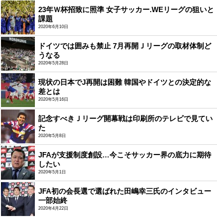
23年Ｗ杯招致に照準 女子サッカー.WEリーグの狙いと
課題
2020年6月10日
ドイツでは囲みも禁止 7月再開Ｊリーグの取材体制ど
うなる
2020年5月28日
現状の日本でJ再開は困難 韓国やドイツとの決定的な
差とは
2020年5月16日
記念すべきＪリーグ開幕戦は印刷所のテレビで見てい
た
2020年5月8日
JFAが支援制度創設…今こそサッカー界の底力に期待
したい
2020年5月1日
JFA初の会長選で選ばれた田嶋幸三氏のインタビュー
一部始終
2020年4月22日