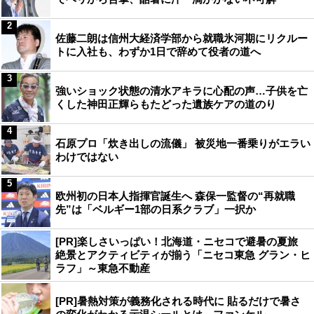
2
佐藤二朗は信州大経済学部から就職氷河期にリクルー
トに入社も、わずか1日で辞めて役者の道へ
3
強いショック状態の清水アキラに心配の声…子供を亡
くした神田正輝らもたどった遺族ケアの道のり
4
石原プロ「炊き出しの流儀」 被災地一番乗りがエラい
わけではない
5
欧州初の日本人指揮官誕生へ 森保一監督の“再就職
先”は「ベルギー1部の日系クラブ」一択か
[PR]楽しさいっぱい！北海道・ニセコで避暑の夏旅
絶景とアクティビティが揃う「ニセコ東急 グラン・ヒ
ラフ」～東急不動産
[PR]暑熱対策が義務化される時代に 貼るだけで暑さ