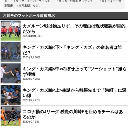
ズ、「Ｊリーグ・スーパーゴールズ」、「サッカー戦術ルネッサンス」、「ストライカー特
別講座」（東邦出版）など。
六川亨のフットボール縦横無尽
カメルーン戦は物足りず…その理由は現状確認が目的
だから
2020年10月13日
キング・カズ編<下>「キング・カズ」の命名者は誰
だ？
2020年9月30日
キング・カズ編<中>のぼせ上って“ツーショット”撮ら
ず後悔
2020年9月28日
キング・カズ編<上>生誕から移籍先まで「港町」に深
い縁
2020年9月27日
コロナ禍のJリーグ 独走の川崎Fを止めるチームはあ
るのか
2020年9月5日