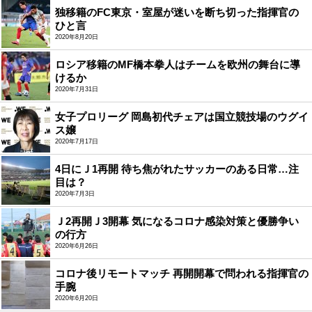
独移籍のFC東京・室屋が迷いを断ち切った指揮官の
ひと言
2020年8月20日
ロシア移籍のMF橋本拳人はチームを欧州の舞台に導
けるか
2020年7月31日
女子プロリーグ 岡島初代チェアは国立競技場のウグイ
ス嬢
2020年7月17日
4日にＪ1再開 待ち焦がれたサッカーのある日常…注
目は？
2020年7月3日
Ｊ2再開Ｊ3開幕 気になるコロナ感染対策と優勝争い
の行方
2020年6月26日
コロナ後リモートマッチ 再開開幕で問われる指揮官の
手腕
2020年6月20日