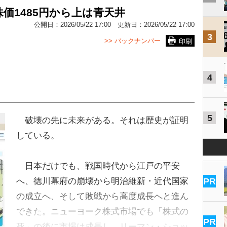
価1485円から上は青天井
公開日：
2026/05/22 17:00
更新日：
2026/05/22 17:00
3
>> バックナンバー
印刷
4
5
破壊の先に未来がある。それは歴史が証明
している。
日本だけでも、戦国時代から江戸の平安
へ、徳川幕府の崩壊から明治維新・近代国家
PR
の成立へ、そして敗戦から高度成長へと進ん
できた。ニューヨーク株式市場でも「株式の
PR
死」の後に市場は成長し、リーマン・ショッ