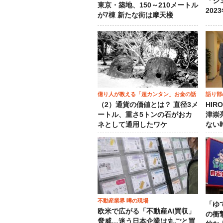
「ジ
東京・築地、150～210メートル
202
が7棟 新たな街は摩天楼
億り人が教える「超カンタン」お金の話
語り部
（2）通貨の価値とは？ 直径3メ
HIR
ートル、重さ5トンの石がおカ
津崇
ネとして通用したワケ
ない
不動産業界 噂の現場
「ゆ
欧米で広がる「不動産AI買収」
の衝
脅威…迷う日本企業は丸ごと買