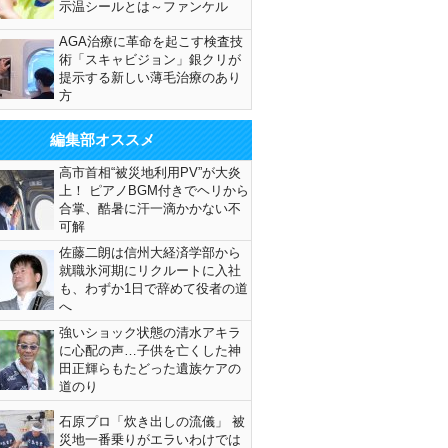
示温シールとは～ファンケル
AGA治療に革命を起こす検査技
術「スキャビジョン」銀クリが
提示する新しい薄毛治療のあり
方
編集部オススメ
高市首相“被災地利用PV”が大炎
上！ ピアノBGM付きでヘリから
合掌、酷暑に汗一滴かかない不
可解
佐藤二朗は信州大経済学部から
就職氷河期にリクルートに入社
も、わずか1日で辞めて役者の道
へ
強いショック状態の清水アキラ
に心配の声…子供を亡くした神
田正輝らもたどった遺族ケアの
道のり
石原プロ「炊き出しの流儀」 被
災地一番乗りがエラいわけでは