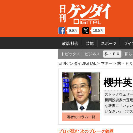
6.6万
18.5万
政治/社会
芸能
スポーツ
ライ
トピックス
ビジネス
株・ＦＸ
暮ら
日刊ゲンダイDIGITAL
マネー
株・ＦＸ
櫻井英
ストックウェザ
機関投資家の運
な著書に「いよ
いなさい」（ア
著者のコラム一覧
プロが読む 次のブレーク銘柄