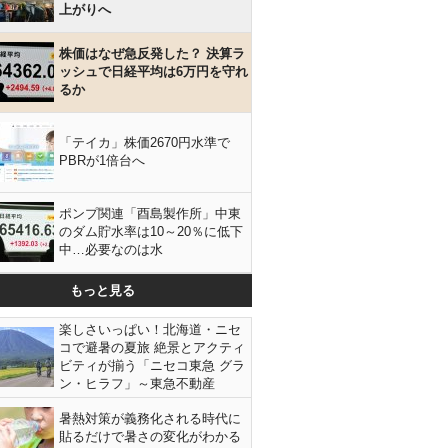
上がりへ
株価はなぜ急反発した？ 決算ラ
ッシュで日経平均は6万円を守れ
るか
「テイカ」株価2670円水準で
PBRが1倍台へ
ポンプ関連「酉島製作所」中東
のダム貯水率は10～20％に低下
中…必要なのは水
もっと見る
楽しさいっぱい！北海道・ニセ
コで避暑の夏旅 絶景とアクティ
ビティが揃う「ニセコ東急 グラ
ン・ヒラフ」～東急不動産
暑熱対策が義務化される時代に
貼るだけで暑さの変化がわかる