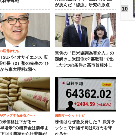
人材争奪戦
が挑んだ「線虫」研究の原点
10
の経営者たち
異例の「日米協調為替介入」の
OTSUバイオサイエンス 広
謎解き…米国側が”裏取引”で出
亮社長（2）塾の先生の“ひ
した3つの条件と高市首相外し
”から東大理科2類へ
がアップする経済ノート
週間マーケットナビ
の米価格は下がる一
株価はなぜ急反発した？ 決算ラ
“早場米”の概算金は前年よ
ッシュで日経平均は6万円を守
割下回り農家からは悲鳴が
れるか