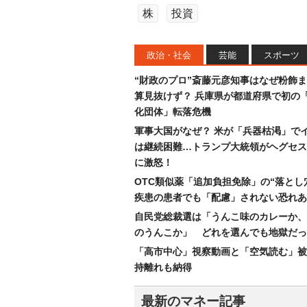
株
投資
政治・社会
芸能
スポーツ
“財政のプロ”斎藤元彦知事はなぜ粉飾
算見抜けず？ 兵庫県が都道府県で初の
化団体」転落危機
軍事大国がなぜ？ 米が「兵器枯渇」で
は継続困難…トランプ大統領がヘグセス
に激怒！
OTC類似薬「追加負担免除」の“落とし
疾患の患者でも「配慮」されない恐れあ
自民党総裁選は「うんこ味のカレーか、
のうんこか」 どれを選んでも地獄だっ
「高市中心」視察動画と「空気読む」被
持離れも納得
最新のマネー記事