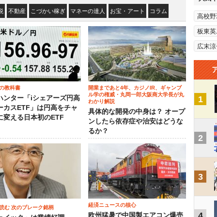
税
不動産
こづかい稼ぎ
マネーの達人
お宝・アート
コラム
高校野
板東英
広末涼
の教科書
開業まであと4年、カジノIR、ギャンブ
ル学の権威・丸岡一郎大阪商大学長が丸
ハンター「iシェアーズ円高
1
わかり解説
ーカスETF」は円高をチャ
具体的な開発の中身は？ オープ
に変える日本初のETF
ンしたら依存症や治安はどうな
るか？
2
3
経済ニュースの核心
読む 次のブレーク銘柄
4
欧州猛暑で中国製エアコン爆売