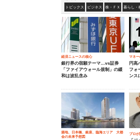
トピックス
ビジネス
株・ＦＸ
暮らし・
経済ニュースの核心
マネー
銀行界の宿願テーマ…vs証券
円高
「ファイアウォール規制」の緩
フォ
和は波乱含み
ンス
築地、日本橋、銀座、臨海エリア 大都
プロが
会の未来予想図