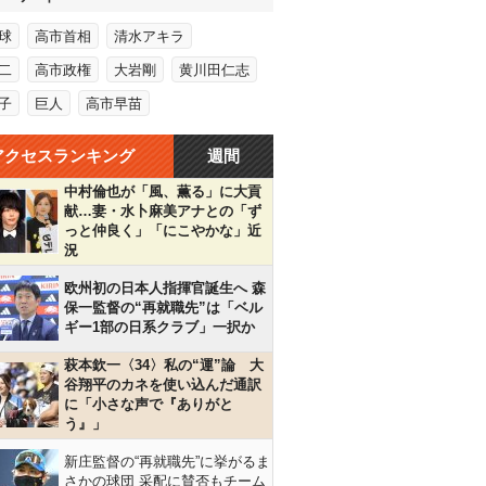
球
高市首相
清水アキラ
二
高市政権
大岩剛
黄川田仁志
子
巨人
高市早苗
アクセスランキング
週間
中村倫也が「風、薫る」に大貢
献…妻・水卜麻美アナとの「ず
っと仲良く」「にこやかな」近
況
欧州初の日本人指揮官誕生へ 森
保一監督の“再就職先”は「ベル
ギー1部の日系クラブ」一択か
萩本欽一〈34〉私の“運”論 大
谷翔平のカネを使い込んだ通訳
に「小さな声で『ありがと
う』」
新庄監督の“再就職先”に挙がるま
さかの球団 采配に賛否もチーム