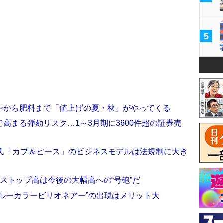
5
ンから肥料まで「値上げの夏・秋」がやってくる
高まる弾劾リスク…1～3月期に3600件超の証券売
作氏「カブ＆ピース」のビジネスモデルは法規制に大き
のストップ高は今後の大幅高への“号砲”だ
ルーカラービリオネアー”の出現はメリット大