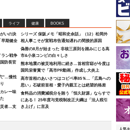
ライフ
健康
BOOKS
まがいの決
シリーズ 保阪メモ「昭和史余話」（12）松岡外
「早期健全
相人事こそが宣戦布告通知遅れの間接的原因
偽善の8月が始まった 非核三原則を踏みにじる高
イラン戦争
市&小泉コンビの白々しさ
国防長官
熊本地震の被災地利用に続き…首相官邸が今度は
国民栄誉賞で「高市PR動画」作成し大炎上
穴”…慢性
高市首相のあいさつはコピペ率85％…「広島への
り
思い」石破前首相・愛子内親王とは絶望的格差
カレー味
食料品の消費減税分を賄う「恒久財源」ならすで
た
にある！ 25年度与党税制改正大綱は「法人税引
災者…支
き上げ」に言及
人気