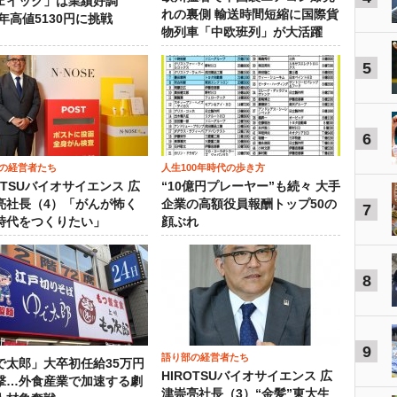
ェイック」は業績好調
れの裏側 輸送時間短縮に国際貨
3年高値5130円に挑戦
物列車「中欧班列」が大活躍
5
6
の経営者たち
人生100年時代の歩き方
OTSUバイオサイエンス 広
“10億円プレーヤー”も続々 大手
亮社長（4）「がんが怖く
企業の高額役員報酬トップ50の
7
時代をつくりたい」
顔ぶれ
8
9
語り部の経営者たち
で太郎」大卒初任給35万円
HIROTSUバイオサイエンス 広
撃…外食産業で加速する劇
津崇亮社長（3）“金髪”東大生