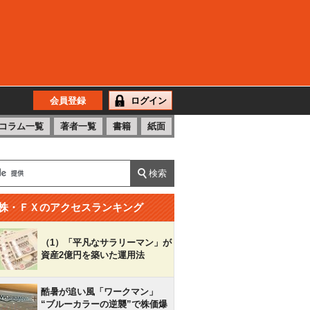
会員登録
ログイン
コラム一覧
著者一覧
書籍
紙面
株・ＦＸのアクセスランキング
（1）「平凡なサラリーマン」が
資産2億円を築いた運用法
酷暑が追い風「ワークマン」
“ブルーカラーの逆襲”で株価爆