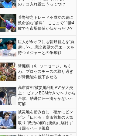
のテコ入れ役にうってつけ
菅野智之トレード不成立の裏に
致命的な“前科”…ここまで11勝4
敗でも市場価値が低かったワケ
巨人が今オフにも菅野智之を“買
戻し”へ…完全復活の元エースを
待つメジャーとの争奪戦
腎臓病（4）ソーセージ、ちく
わ、プロセスチーズの取り過ぎ
が腎機能を低下させる
高市首相“被災地利用PV”が大炎
上！ ピアノBGM付きでヘリから
合掌、酷暑に汗一滴かかない不
可解
被災地を踏み台に…確かにビン
ビン「伝わる」高市首相の人気
取り “政治の師”は激励に駆けず
り回るハード視察