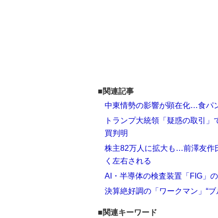
■関連記事
中東情勢の影響が顕在化…食パ
トランプ大統領「疑惑の取引」で
買判明
株主82万人に拡大も…前澤友
く左右される
AI・半導体の検査装置「FIG」
決算絶好調の「ワークマン」“ブ
■関連キーワード