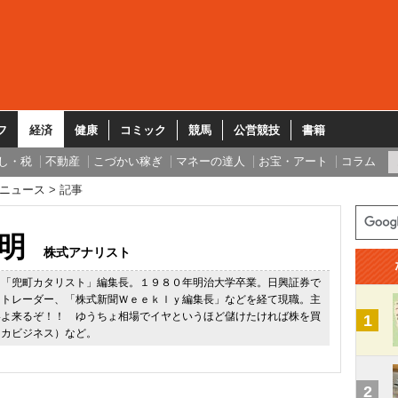
フ
経済
健康
コミック
競馬
公営競技
書籍
し・税
不動産
こづかい稼ぎ
マネーの達人
お宝・アート
コラム
ニュース
記事
明
株式アナリスト
ー「兜町カタリスト」編集長。１９８０年明治大学卒業。日興証券で
用トレーダー、「株式新聞Ｗｅｅｋｌｙ編集長」などを経て現職。主
いよ来るぞ！！ ゆうちょ相場でイヤというほど儲けたければ株を買
1
スカビジネス）など。
2