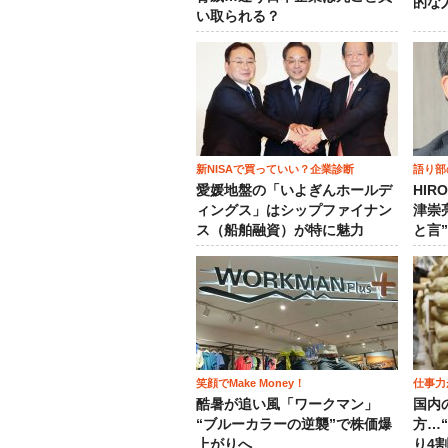
的な
い取られる？
新NISAで買っていい？企業診断
語り部
愛媛地盤の「いよぎんホールデ
HIR
ィングス」はシップファイナン
津崇
ス（船舶融資）が特に魅力
と言
笑顔でMake Money！
仕事力
酷暑が追い風「ワークマン」
国内
“ブルーカラーの逆襲”で株価爆
方…
上がりへ
り4