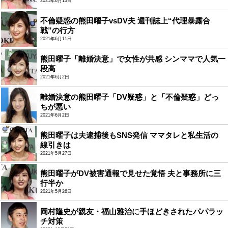
2021年6月13日
不倫疑惑の熊田曜子vsDV夫 週刊誌上“代理暴露合
戦”の行方
2021年6月11日
熊田曜子「離婚決意」で女性が共感 シンママで人気一
段高
2021年6月2日
離婚決意の熊田曜子「DV疑惑」と「不倫疑惑」どっ
ちが悪い
2021年6月2日
熊田曜子は夫逮捕後もSNS発信 ママタレと私生活の
線引きは
2021年5月27日
熊田曜子がDV被害通報で見せた覚悟 夫と事務所に三
行半か
2021年5月26日
岡村隆史が親友・福山雅治に手ほどきされたパパラッ
チ対策