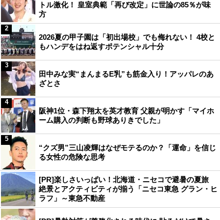
トル激化！ 皇室典範「再び改定」に世論の85％が味
方
2
2026夏の甲子園は「初出場校」でも侮れない！ 4校と
もハンデをはね返すポテンシャル十分
3
田中みな実“まんまるE乳”も筋金入り！アッパレのあ
ざとさ
4
阪神1位・森下翔太を英才教育 父親が明かす「マイホ
ーム購入の判断も野球ありきでした」
5
“クズ男”三山凌輝はなぜモテるのか？「運命」を信じ
る女性の危険な思考
[PR]楽しさいっぱい！北海道・ニセコで避暑の夏旅
絶景とアクティビティが揃う「ニセコ東急 グラン・ヒ
ラフ」～東急不動産