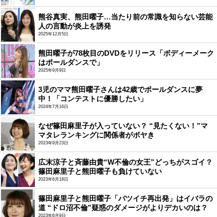
熊谷真実、熊田曜子…当たり前の常識を知らない芸能
人の言動が炎上を誘発
2025年12月5日
熊田曜子が78枚目のDVDをリリース「ボディーメーク
はポールダンスで」
2025年9月9日
3児のママ熊田曜子さんは42歳でポールダンスに夢
中！「コンテストに優勝したい」
2024年7月16日
なぜ篠田麻里子が入っていない？ “見たくない！”マ
マタレランキングに関係者がボヤき
2023年9月23日
広末涼子と斉藤由貴“W不倫の女王”どっちがスゴイ？
篠田麻里子と熊田曜子も負けていない
2023年6月18日
篠田麻里子と熊田曜子「バツイチ再出発」はイバラの
道 “ドロ沼不倫”疑惑のダメージがよりデカいのは？
2023年6月9日