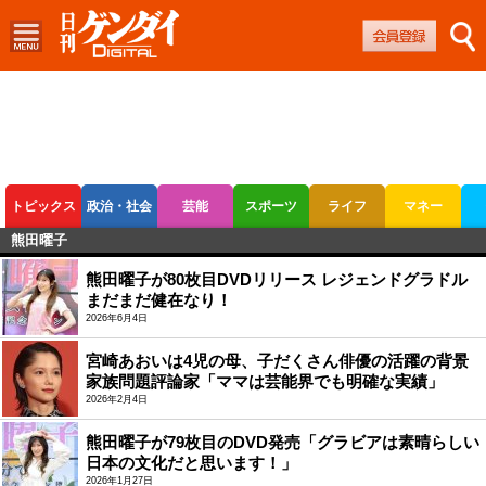
トピックス
政治・社会
芸能
スポーツ
ライフ
マネー
熊田曜子
ボートレース
競輪
オートレース
熊田曜子が80枚目DVDリリース レジェンドグラドル
まだまだ健在なり！
2026年6月4日
宮崎あおいは4児の母、子だくさん俳優の活躍の背景
家族問題評論家「ママは芸能界でも明確な実績」
2026年2月4日
熊田曜子が79枚目のDVD発売「グラビアは素晴らしい
日本の文化だと思います！」
2026年1月27日