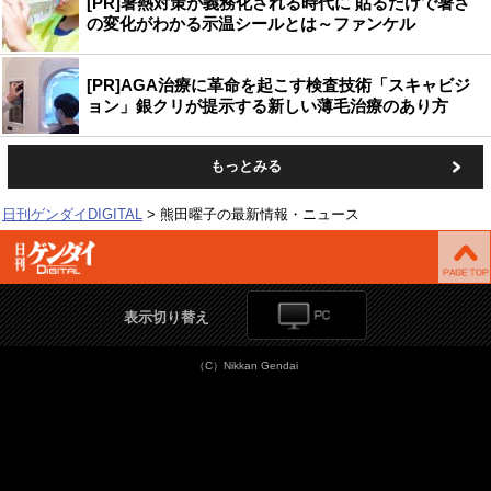
[PR]暑熱対策が義務化される時代に 貼るだけで暑さ
の変化がわかる示温シールとは～ファンケル
[PR]AGA治療に革命を起こす検査技術「スキャビジ
ョン」銀クリが提示する新しい薄毛治療のあり方
もっとみる
日刊ゲンダイDIGITAL
熊田曜子の最新情報・ニュース
表示切り替え
（C）Nikkan Gendai