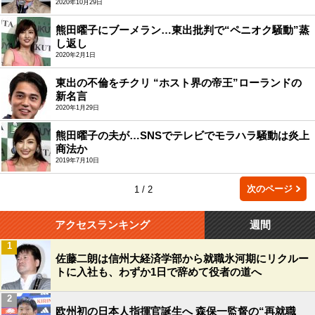
2020年10月29日
熊田曜子にブーメラン…東出批判で“ペニオク騒動”蒸
し返し
2020年2月1日
東出の不倫をチクリ “ホスト界の帝王”ローランドの
新名言
2020年1月29日
熊田曜子の夫が…SNSでテレビでモラハラ騒動は炎上
商法か
2019年7月10日
次のページ
1 / 2
アクセスランキング
週間
1
佐藤二朗は信州大経済学部から就職氷河期にリクルー
トに入社も、わずか1日で辞めて役者の道へ
2
欧州初の日本人指揮官誕生へ 森保一監督の“再就職