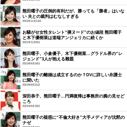
熊田曜子の圧倒的有利だが、勝っても「勝者」はいな
い 夫との裁判はむなしすぎる
2021年11月13日
お騒がせ女性タレント“禊ヌード”のお値段 熊田曜子
と木下優樹菜は道端アンジェリカに続くか
2021年11月9日
熊田曜子、小倉優子、木下優樹菜…グラドル界の“レ
ジェンド”3人が抱える難題
2021年6月24日
熊田曜子の離婚は成立するのか？DVに詳しい弁護士
に聞いた
2021年6月21日
深田恭子、熊田曜子…円満復帰は事務所の腕の見せど
ころ
2021年6月19日
熊田曜子の疑惑に“不倫大好き”大手メディアが沈黙の
ナゼ