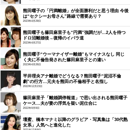
熊田曜子の「円満離婚」が全面勝利だと思う理由 今後
は“セクシーお母さん”路線で需要あり？
2023年4月29日
熊田曜子も篠田麻里子も“円満”強調だが…2人を待つ
ドロ沼離婚後→復帰のイバラ道
2023年4月27日
熊田曜子“ウーマナイザー離婚”もマイナスなし 同じ
く夫に不倫告発された篠田麻里子との違い
2023年4月26日
平井理央アナ離婚でどうなる？熊田曜子“泥沼不倫
劇”の行方…元夫を熊田の不倫相手と名指し
2022年12月23日
篠田麻里子「離婚調停報道」で思い出される熊田曜子
ケース…夫が妻の浮気を疑い泥仕合に
2022年9月9日
壇蜜、橋本マナミ以降のグラビア・写真集は「30代熟
女系」人気へと進化した
2021年12月9日