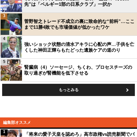
先”は「ベルギー1部の日系クラブ」一択か
3
菅野智之トレード不成立の裏に致命的な“前科”…ここ
まで11勝4敗でも市場価値が低かったワケ
4
強いショック状態の清水アキラに心配の声…子供を亡
くした神田正輝らもたどった遺族ケアの道のり
5
腎臓病（4）ソーセージ、ちくわ、プロセスチーズの
取り過ぎが腎機能を低下させる
もっとみる
編集部オススメ
1
「将来の愛子天皇を認めろ」高市政権vs読売新聞でバ