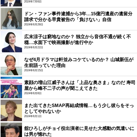
2024年7月6日
ドン・ファン事件逮捕から3年…15億円遺産の遺留分
請求で分かる早貴被告の「負けない」自信
2024年6月29日
広末涼子は窮地なのか？ 独立から音信不通が続く不
穏…水面下で映画撮影が進行中か
2024年6月22日
なぜ4月ドラマは軒並みコケているのか？ 山城新伍が
生前語っていた理由
2024年6月15日
素顔の増山江威子さんは「上品な奥さま」なのだ 寿司
屋から峰不二子の声が聞こえてきた
2024年6月8日
また出てきたSMAP再結成情報…もう少し彼らをそっ
としてやれないか
2024年6月1日
舘ひろしがチョイ役出演者に見せた大感動の気遣いに
は男が惚れた