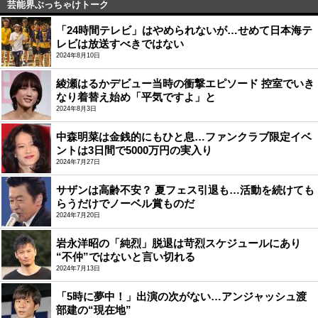
芸能界ぶっちゃけトーク
「24時間テレビ」はやめられないが…せめて日本海テ
レビは放送すべきではない
2024年8月10日
綾瀬はるかデビュー当時の衝撃エピソード 控室でいき
なり着替え始め「平気ですよ」と
2024年8月3日
中森明菜は金銭的にもひと息…ファンクラブ限定イベ
ントは3日間で5000万円の実入り
2024年7月27日
サザンは高齢不安？ 夏フェス引退も…活動を続けても
らうだけでノーベル賞ものだ
2024年7月20日
岩永洋昭の「純烈」脱退は苛烈スケジュールにあり
“不仲”ではないと言い切れる
2024年7月13日
「5時に夢中！」出演の次がない…アンジャッシュ渡
部建の“現在地”