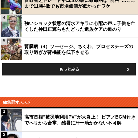
菅野智之トレード不成立の裏に致命的な“前科”…ここ
まで11勝4敗でも市場価値が低かったワケ
4
強いショック状態の清水アキラに心配の声…子供を亡
くした神田正輝らもたどった遺族ケアの道のり
5
腎臓病（4）ソーセージ、ちくわ、プロセスチーズの
取り過ぎが腎機能を低下させる
もっとみる
編集部オススメ
1
高市首相“被災地利用PV”が大炎上！ ピアノBGM付き
でヘリから合掌、酷暑に汗一滴かかない不可解
2