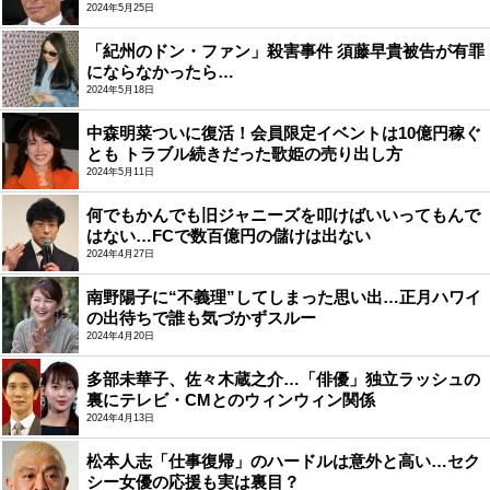
2024年5月25日
「紀州のドン・ファン」殺害事件 須藤早貴被告が有罪
にならなかったら…
2024年5月18日
中森明菜ついに復活！会員限定イベントは10億円稼ぐ
とも トラブル続きだった歌姫の売り出し方
2024年5月11日
何でもかんでも旧ジャニーズを叩けばいいってもんで
はない…FCで数百億円の儲けは出ない
2024年4月27日
南野陽子に“不義理”してしまった思い出…正月ハワイ
の出待ちで誰も気づかずスルー
2024年4月20日
多部未華子、佐々木蔵之介…「俳優」独立ラッシュの
裏にテレビ・CMとのウィンウィン関係
2024年4月13日
松本人志「仕事復帰」のハードルは意外と高い…セク
シー女優の応援も実は裏目？