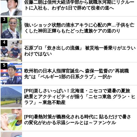
佐藤二朗は信州大経済学部から就職氷河期にリクルー
トに入社も、わずか1日で辞めて役者の道へ
3
強いショック状態の清水アキラに心配の声…子供を亡
くした神田正輝らもたどった遺族ケアの道のり
4
石原プロ「炊き出しの流儀」 被災地一番乗りがエラい
わけではない
5
欧州初の日本人指揮官誕生へ 森保一監督の“再就職
先”は「ベルギー1部の日系クラブ」一択か
[PR]楽しさいっぱい！北海道・ニセコで避暑の夏旅
絶景とアクティビティが揃う「ニセコ東急 グラン・ヒ
ラフ」～東急不動産
[PR]暑熱対策が義務化される時代に 貼るだけで暑さ
の変化がわかる示温シールとは～ファンケル