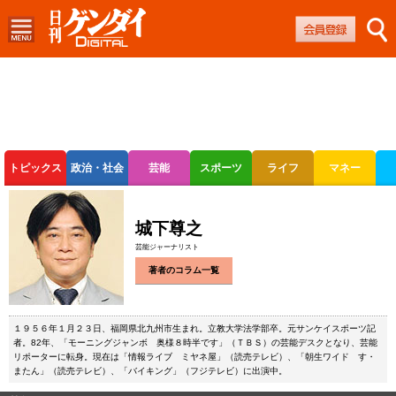
トピックス
政治・社会
芸能
スポーツ
ライフ
マネー
ボートレース
競輪
オートレース
城下尊之
芸能ジャーナリスト
著者のコラム一覧
１９５６年１月２３日、福岡県北九州市生まれ。立教大学法学部卒。元サンケイスポーツ記
者。82年、「モーニングジャンボ 奥様８時半です」（ＴＢＳ）の芸能デスクとなり、芸能
リポーターに転身。現在は「情報ライブ ミヤネ屋」（読売テレビ）、「朝生ワイド す・
またん」（読売テレビ）、「バイキング」（フジテレビ）に出演中。