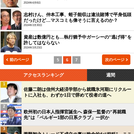
2024年4月6日
志村けん、仲本工事、蛭子能収は違法賭博で平身低頭
だったけど…マスコミも偉そうに言えるのか？
2024年3月30日
資産は数億円とも…執行猶予中ガーシーの“逃げ得”を
許してはならない
2024年3月23日
前のページ
次のページ
5
6
7
アクセスランキング
週間
1
佐藤二朗は信州大経済学部から就職氷河期にリクルー
トに入社も、わずか1日で辞めて役者の道へ
2
欧州初の日本人指揮官誕生へ 森保一監督の“再就職
先”は「ベルギー1部の日系クラブ」一択か
3