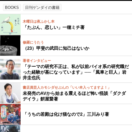
BOOKS
日刊ゲンダイの書籍
木曜日は夜ふかし本
「たぶん、恋しい」一穂ミチ著
修羅にうたう
（23）甲斐の武田に知己はないか
著者インタビュー
「テーマの研究不正は、私が以前バイオ系の研究職だ
った経験が基になっています」──「風車と巨人」岩
井圭也氏
書店員芸人カモシダせぶんの「いい本入ってますよ！」
未発売のAVから始まる震えるほど怖い怪談「ダクダ
デイラ」餠屋䖸著
「うちの若殿は化け猫なので2」三川みり著