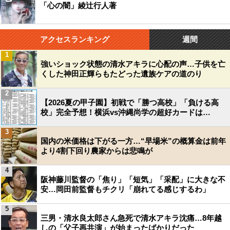
「心の闇」綾辻行人著
アクセスランキング
週間
1
強いショック状態の清水アキラに心配の声…子供を亡
くした神田正輝らもたどった遺族ケアの道のり
2
【2026夏の甲子園】初戦で「勝つ高校」「負ける高
校」完全予想！横浜vs沖縄尚学の超好カードは…
3
国内の米価格は下がる一方…“早場米”の概算金は前年
より4割下回り農家からは悲鳴が
4
阪神藤川監督の「焦り」「短気」「采配」に大きな不
安…岡田前監督もチクリ「崩れてる感じするわ」
5
三男・清水良太郎さん急死で清水アキラ沈痛…8年越
しの「父子再共演」が始まったばかりだった