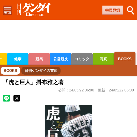
ー
健康
競馬
公営競技
コミック
写真
BOOKS
ボートレース
競輪
オートレース
BOOKS
日刊ゲンダイの書籍
「虎と巨人」掛布雅之著
公開：
24/05/22 06:00
更新：
24/05/22 06:00