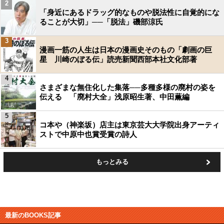
2
「身近にあるドラッグ的なものや脱法性に自覚的にな
ることが大切」──「脱法」磯部涼氏
3
漫画一筋の人生は日本の漫画史そのもの「劇画の巨
星 川崎のぼる伝」読売新聞西部本社文化部著
4
さまざまな無住化した集落──多種多様の廃村の姿を
伝える 「廃村大全」浅原昭生著、中田薫編
5
コ本や（神楽坂）店主は東京芸大大学院出身アーティ
ストで中原中也賞受賞の詩人
もっとみる
最新のBOOKS記事