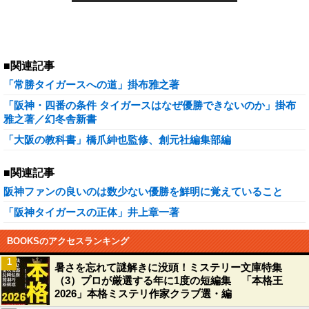
■関連記事
「常勝タイガースへの道」掛布雅之著
「阪神・四番の条件 タイガースはなぜ優勝できないのか」掛布
雅之著／幻冬舎新書
「大阪の教科書」橋爪紳也監修、創元社編集部編
■関連記事
阪神ファンの良いのは数少ない優勝を鮮明に覚えていること
「阪神タイガースの正体」井上章一著
BOOKSのアクセスランキング
1
暑さを忘れて謎解きに没頭！ミステリー文庫特集
（3）プロが厳選する年に1度の短編集 「本格王
2026」本格ミステリ作家クラブ選・編