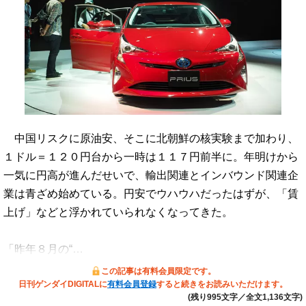
中国リスクに原油安、そこに北朝鮮の核実験まで加わり、
１ドル＝１２０円台から一時は１１７円前半に。年明けから
一気に円高が進んだせいで、輸出関連とインバウンド関連企
業は青ざめ始めている。円安でウハウハだったはずが、「賃
上げ」などと浮かれていられなくなってきた。
「昨年８月の“…
この記事は有料会員限定です。
日刊ゲンダイDIGITALに
有料会員登録
すると続きをお読みいただけます。
(残り995文字／全文1,136文字)