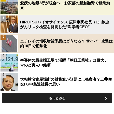
愛媛の地銀2行が統合へ…お家芸の船舶融資で相乗効
果
2
HIROTSUバイオサイエンス 広津崇亮社長（1）線虫
がんリスク検査を発明した“科学者CEO”
3
ニチレイの増収増益予想はどうなる？ サイバー攻撃は
約10日で正常化
4
半導体の最先端工場で活躍「朝日工業社」は巨大テー
マのど真ん中銘柄
5
大相撲名古屋場所の懸賞旗が話題に…発案者？三井住
友FG中島達社長の思い
もっとみる