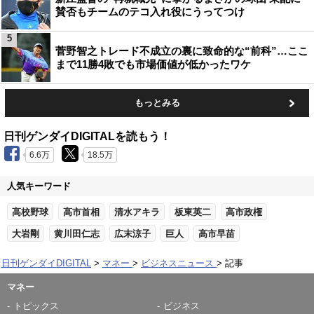
賛否もチームのテコ入れ役にうってつけ
5
菅野智之トレード不成立の裏に致命的な“前科”…ここ
まで11勝4敗でも市場価値が低かったワケ
もっとみる
日刊ゲンダイDIGITALを読もう！
6.6万
18.5万
人気キーワード
高校野球
高市首相
清水アキラ
板東英二
高市政権
大岩剛
黄川田仁志
広末涼子
巨人
高市早苗
日刊ゲンダイDIGITAL
マネー
ビジネスニュース
記事
マネー
トピックス
ビジネス