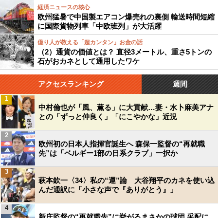
経済ニュースの核心
欧州猛暑で中国製エアコン爆売れの裏側 輸送時間短縮
に国際貨物列車「中欧班列」が大活躍
億り人が教える「超カンタン」お金の話
（2）通貨の価値とは？ 直径3メートル、重さ5トンの
石がおカネとして通用したワケ
アクセスランキング
週間
1
中村倫也が「風、薫る」に大貢献…妻・水卜麻美アナ
との「ずっと仲良く」「にこやかな」近況
2
欧州初の日本人指揮官誕生へ 森保一監督の“再就職
先”は「ベルギー1部の日系クラブ」一択か
3
萩本欽一〈34〉私の“運”論 大谷翔平のカネを使い込
んだ通訳に「小さな声で『ありがとう』」
4
新庄監督の“再就職先”に挙がるまさかの球団 采配に