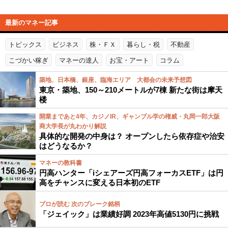
最新のマネー記事
トピックス
ビジネス
株・ＦＸ
暮らし・税
不動産
こづかい稼ぎ
マネーの達人
お宝・アート
コラム
築地、日本橋、銀座、臨海エリア 大都会の未来予想図
東京・築地、150～210メートルが7棟 新たな街は摩天
楼
開業まであと4年、カジノIR、ギャンブル学の権威・丸岡一郎大阪
商大学長が丸わかり解説
具体的な開発の中身は？ オープンしたら依存症や治安
はどうなるか？
マネーの教科書
円高ハンター「iシェアーズ円高フォーカスETF」は円
高をチャンスに変える日本初のETF
プロが読む 次のブレーク銘柄
「ジェイック」は業績好調 2023年高値5130円に挑戦