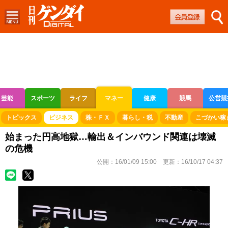
芸能
スポーツ
ライフ
マネー
健康
競馬
公営競
ボートレース
競輪
オートレース
トピックス
ビジネス
株・ＦＸ
暮らし・税
不動産
こづかい稼
始まった円高地獄…輸出＆インバウンド関連は壊滅
の危機
公開：
16/01/09 15:00
更新：
16/10/17 04:37