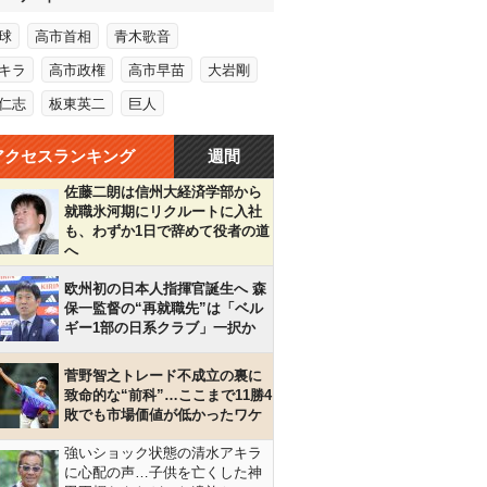
球
高市首相
青木歌音
キラ
高市政権
高市早苗
大岩剛
仁志
板東英二
巨人
アクセスランキング
週間
佐藤二朗は信州大経済学部から
就職氷河期にリクルートに入社
も、わずか1日で辞めて役者の道
へ
欧州初の日本人指揮官誕生へ 森
保一監督の“再就職先”は「ベル
ギー1部の日系クラブ」一択か
菅野智之トレード不成立の裏に
致命的な“前科”…ここまで11勝4
敗でも市場価値が低かったワケ
強いショック状態の清水アキラ
に心配の声…子供を亡くした神