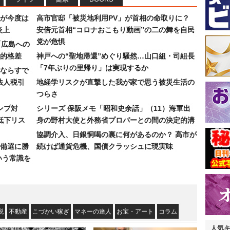
が今度は
高市官邸「被災地利用PV」が首相の命取りに？
炎上
安倍元首相“コロナおこもり動画”の二の舞を自民
党が危惧
「広島への
的格差
神戸への“聖地帰還”めぐり騒然…山口組・司組長
「7年ぶりの里帰り」は実現するか
ならすで
法人税引
地経学リスクが直撃した我が家で思う被災生活の
つらさ
ンプ対
シリーズ 保阪メモ「昭和史余話」（11）海軍出
低下リス
身の野村大使と外務省プロパーとの間の決定的溝
協調介入、日銀恫喝の裏に何があるのか？ 高市が
備選に勝
続けば通貨危機、国債クラッシュに現実味
いう常識を
税
不動産
こづかい稼ぎ
マネーの達人
お宝・アート
コラム
人気