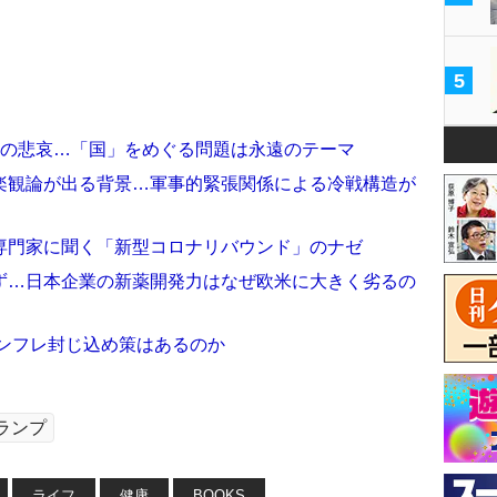
5
湾の悲哀…「国」をめぐる問題は永遠のテーマ
楽観論が出る背景…軍事的緊張関係による冷戦構造が
専門家に聞く「新型コロナリバウンド」のナゼ
ず…日本企業の新薬開発力はなぜ欧米に大きく劣るの
インフレ封じ込め策はあるのか
ランプ
ライフ
健康
BOOKS