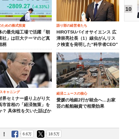
10
のための株式投資
語り部の経営者たち
体の最先端工場で活躍「朝
HIROTSUバイオサイエンス 広
業社」は巨大テーマのど真
津崇亮社長（1）線虫がんリス
銘柄
ク検査を発明した“科学者CEO”
スキャニング
経済ニュースの核心
財界セミナー盛り上がり欠
愛媛の地銀2行が統合へ…お家
高市首相の「経済無策」を
芸の船舶融資で相乗効果
か？ 具体性を欠いた話ばか
う！
6.6万
18.5万