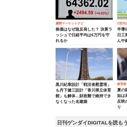
週間マーケットナビ
Z世代
株価はなぜ急反発した？ 決算ラ
半導
ッシュで日経平均は6万円を守
日工
れるか
ん中
政官財
黒川紀章設計「戦没者慰霊塔」
夏の
も丹下健三設計「香川県立体育
如は
館」も解体…財政難で維持でき
反映
なくなった名建築
り
日刊ゲンダイDIGITALを読も