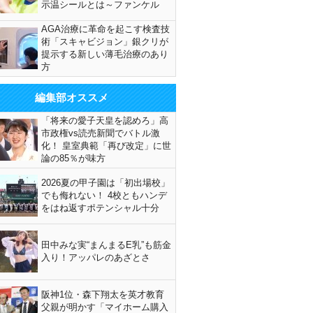
示温シールとは～ファンケル
AGA治療に革命を起こす検査技
術「スキャビジョン」銀クリが
提示する新しい薄毛治療のあり
方
編集部オススメ
「将来の愛子天皇を認めろ」高
市政権vs読売新聞でバトル激
化！ 皇室典範「再び改定」に世
論の85％が味方
2026夏の甲子園は「初出場校」
でも侮れない！ 4校ともハンデ
をはね返すポテンシャル十分
田中みな実“まんまるE乳”も筋金
入り！アッパレのあざとさ
阪神1位・森下翔太を英才教育
父親が明かす「マイホーム購入