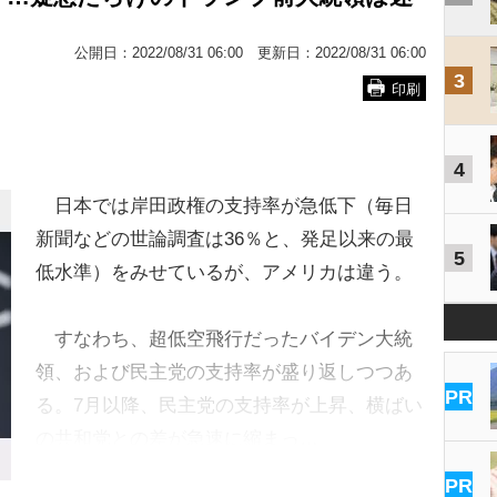
公開日：
2022/08/31 06:00
更新日：
2022/08/31 06:00
3
印刷
4
日本では岸田政権の支持率が急低下（毎日
新聞などの世論調査は36％と、発足以来の最
5
低水準）をみせているが、アメリカは違う。
すなわち、超低空飛行だったバイデン大統
領、および民主党の支持率が盛り返しつつあ
PR
る。7月以降、民主党の支持率が上昇、横ばい
の共和党との差が急速に縮まっ…
PR