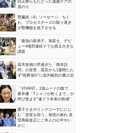
田正輝らもたどった遺族ケアの
道のり
腎臓病（4）ソーセージ、ちく
わ、プロセスチーズの取り過ぎ
が腎機能を低下させる
「最強の新弟子」旭富士、デビ
ュー4場所連続Ｖでも残る大きな
課題
高市首相の早過ぎた「熊本訪
問」の背景…震災から1週間たた
ず“視察強行”に批判殺到の案の定
「VIVANT」1強ムードの陰で…
蒼井優「Tシャツが乾くまで」が
呼び覚ます"連ドラ本来の快感"
愛子さまのリンクコーデににじ
む「皇室を担う」覚悟の表れ 皇
室典範改正にご本人の心中やい
かに