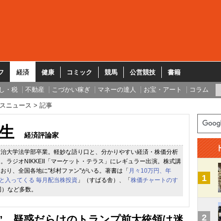
フ
経済
健康
コミック
競馬
公営競技
書籍
し・税
不動産
こづかい稼ぎ
マネーの達人
お宝・アート
コラム
スニュース
記事
生
経済評論家
明治大学法学部卒業。軽妙な語り口と、分かりやすい経済・株価分析
。ラジオNIKKEII「マーケット・テラス」にレギュラー出演。株式講
おり、全国各地に"杉村ファン"がいる。著書は「
月々10万円、年
1
っと入ってくる 毎月配当株投資
」（すばる舎）、「
株価チャートのす
同）など多数。
2
変”…疑惑だらけのトランプ前大統領は迷