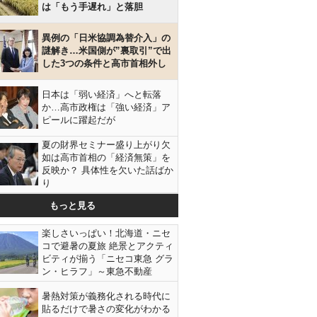
は「もう手遅れ」と落胆
異例の「日米協調為替介入」の
謎解き…米国側が”裏取引”で出
した3つの条件と高市首相外し
日本は「弱い経済」へと転落
か…高市政権は「強い経済」ア
ピールに躍起だが
夏の財界セミナー盛り上がり欠
如は高市首相の「経済無策」を
反映か？ 具体性を欠いた話ばか
り
もっと見る
楽しさいっぱい！北海道・ニセ
コで避暑の夏旅 絶景とアクティ
ビティが揃う「ニセコ東急 グラ
ン・ヒラフ」～東急不動産
暑熱対策が義務化される時代に
貼るだけで暑さの変化がわかる