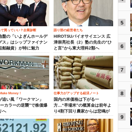
5
SAで買っていい？企業診断
語り部の経営者たち
地盤の「いよぎんホールデ
HIROTSUバイオサイエンス 広
グス」はシップファイナン
津崇亮社長（2）塾の先生の“ひ
6
船舶融資）が特に魅力
と言”から東大理科2類へ
7
8
ake Money！
仕事力がアップする経済ノート
が追い風「ワークマン」
国内の米価格は下がる一
ルーカラーの逆襲”で株価爆
方…“早場米”の概算金は前年よ
りへ
り4割下回り農家からは悲鳴が
9