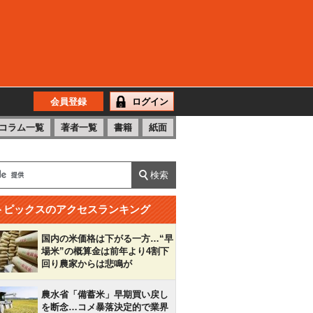
会員登録
ログイン
コラム一覧
著者一覧
書籍
紙面
トピックスのアクセスランキング
国内の米価格は下がる一方…“早
場米”の概算金は前年より4割下
回り農家からは悲鳴が
農水省「備蓄米」早期買い戻し
を断念…コメ暴落決定的で業界