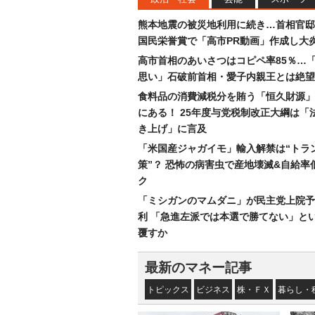
熊本地震の被災地利用に続き…首相官邸
国民栄誉賞で「高市PR動画」作成し大
高市首相のあいさつはコピペ率85％…
思い」石破前首相・愛子内親王とは絶望
食料品の消費減税分を賄う「恒久財源」
にある！ 25年度与党税制改正大綱は「
き上げ」に言及
「米国産ジャガイモ」輸入解禁は“トラ
策”？ 恐怖の病害虫で産地壊滅&自給率
ク
「ミシガンのマムダニ」が民主党上院予
利 「急進左派では本選で勝てない」と
覆すか
最新のマネー記事
トピックス
ビジネス
株・ＦＸ
暮らし・