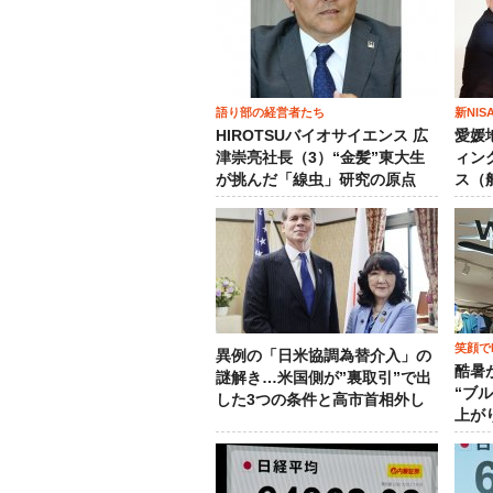
語り部の経営者たち
新NI
HIROTSUバイオサイエンス 広
愛媛
津崇亮社長（3）“金髪”東大生
ィン
が挑んだ「線虫」研究の原点
ス（
笑顔でM
異例の「日米協調為替介入」の
酷暑
謎解き…米国側が”裏取引”で出
“ブ
した3つの条件と高市首相外し
上が