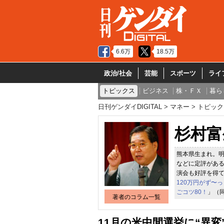
6.6万
18.5万
政治/社会
芸能
スポーツ
ライ
トピックス
ビジネス
株・ＦＸ
暮ら
日刊ゲンダイDIGITAL
マネー
トピック
杉村富
熊本県生まれ。
などに定評がある
演会も好評を得て
120万円がず〜
ごコツ80！
」（
著者のコラム一覧
11月の米中間選挙に“異