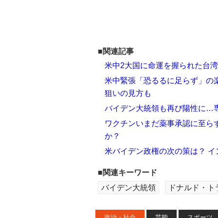
■関連記事
米中2大国に命運を握られた台
米中緊張「恐るるに足らず」の
狙いの見方も
バイデン大統領も再び陽性に…
ワクチンいまだ薬事承認に至ら
か？
米バイデン政権の次の策は？ 
■関連キーワード
バイデン大統領
ドナルド・ト
政治・社会
芸能
スポーツ