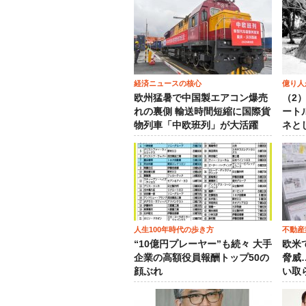
経済ニュースの核心
億り人
欧州猛暑で中国製エアコン爆売
（2
れの裏側 輸送時間短縮に国際貨
ート
物列車「中欧班列」が大活躍
ネと
人生100年時代の歩き方
不動産
“10億円プレーヤー”も続々 大手
欧米
企業の高額役員報酬トップ50の
脅威
顔ぶれ
い取