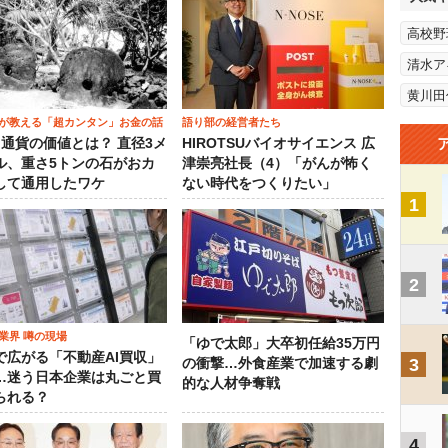
高校野
清水ア
黄川田
が教える「超カンタン」お金の話
語り部の経営者たち
）通貨の価値とは？ 直径3メ
HIROTSUバイオサイエンス 広
ル、重さ5トンの石がおカ
津崇亮社長（4）「がんが怖く
して通用したワケ
ない時代をつくりたい」
1
2
業界 噂の現場
「ゆで太郎」大卒初任給35万円
で広がる「不動産AI買収」
3
の衝撃…外食産業で加速する劇
…迷う日本企業は丸ごと買
的な人材争奪戦
られる？
4