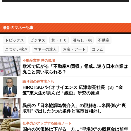
最新のマネー記事
トピックス
ビジネス
株・ＦＸ
暮らし・税
不動産
こづかい稼ぎ
マネーの達人
お宝・アート
コラム
不動産業界 噂の現場
欧米で広がる「不動産AI買収」脅威…迷う日本企業は
丸ごと買い取られる？
語り部の経営者たち
HIROTSUバイオサイエンス 広津崇亮社長（3）“金
髪”東大生が挑んだ「線虫」研究の原点
異例の「日米協調為替介入」の謎解き…米国側が”裏
取引”で出した3つの条件と高市首相外し
仕事力がアップする経済ノート
国内の米価格は下がる一方…“早場米”の概算金は前年