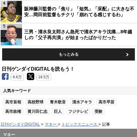
4
阪神藤川監督の「焦り」「短気」「采配」に大きな不
安…岡田前監督もチクリ「崩れてる感じするわ」
5
三男・清水良太郎さん急死で清水アキラ沈痛…8年越
しの「父子再共演」が始まったばかりだった
もっとみる
日刊ゲンダイDIGITALを読もう！
6.6万
18.5万
人気キーワード
高市首相
高校野球
青木歌音
清水アキラ
高市早苗
高市政権
黄川田仁志
巨人
フジテレビ
受験
日刊ゲンダイDIGITAL
マネー
トピックスニュース
記事
マネー