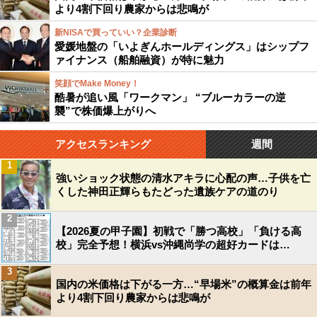
より4割下回り農家からは悲鳴が
新NISAで買っていい？企業診断
愛媛地盤の「いよぎんホールディングス」はシップフ
ァイナンス（船舶融資）が特に魅力
笑顔でMake Money！
酷暑が追い風「ワークマン」 “ブルーカラーの逆
襲”で株価爆上がりへ
アクセスランキング
週間
1
強いショック状態の清水アキラに心配の声…子供を亡
くした神田正輝らもたどった遺族ケアの道のり
2
【2026夏の甲子園】初戦で「勝つ高校」「負ける高
校」完全予想！横浜vs沖縄尚学の超好カードは…
3
国内の米価格は下がる一方…“早場米”の概算金は前年
より4割下回り農家からは悲鳴が