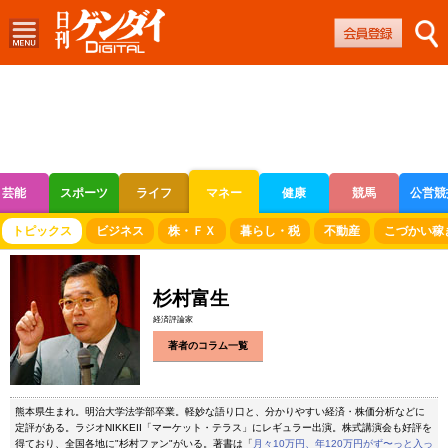
芸能
スポーツ
ライフ
マネー
健康
競馬
公営競
ボートレース
競輪
オートレース
トピックス
ビジネス
株・ＦＸ
暮らし・税
不動産
こづかい稼
杉村富生
経済評論家
著者のコラム一覧
熊本県生まれ。明治大学法学部卒業。軽妙な語り口と、分かりやすい経済・株価分析などに
定評がある。ラジオNIKKEII「マーケット・テラス」にレギュラー出演。株式講演会も好評を
得ており、全国各地に"杉村ファン"がいる。著書は「
月々10万円、年120万円がず〜っと入っ