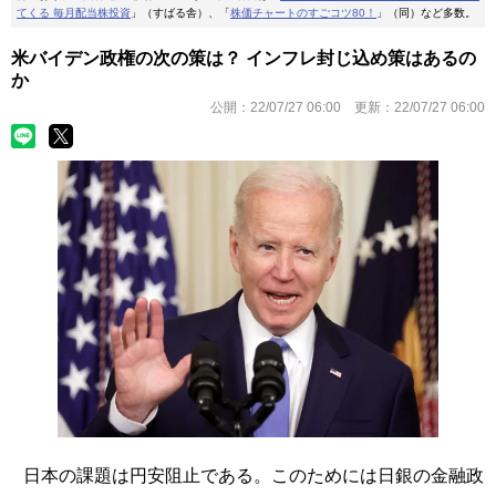
てくる 毎月配当株投資
」（すばる舎）、「
株価チャートのすごコツ80！
」（同）など多数。
米バイデン政権の次の策は？ インフレ封じ込め策はあるの
か
公開：
22/07/27 06:00
更新：
22/07/27 06:00
日本の課題は円安阻止である。このためには日銀の金融政