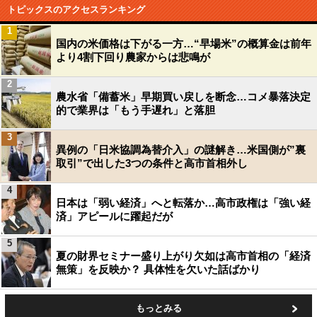
トピックスのアクセスランキング
1
国内の米価格は下がる一方…“早場米”の概算金は前年
より4割下回り農家からは悲鳴が
2
農水省「備蓄米」早期買い戻しを断念…コメ暴落決定
的で業界は「もう手遅れ」と落胆
3
異例の「日米協調為替介入」の謎解き…米国側が”裏
取引”で出した3つの条件と高市首相外し
4
日本は「弱い経済」へと転落か…高市政権は「強い経
済」アピールに躍起だが
5
夏の財界セミナー盛り上がり欠如は高市首相の「経済
無策」を反映か？ 具体性を欠いた話ばかり
もっとみる