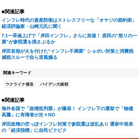
■関連記事
インフレ時代の資産防衛はストレスフリーな「オヤジの節約術」
経済評論家・山崎元氏に聞く
7.1一斉値上げで「岸田インフレ」さらに加速！ 庶民の“怒りの一
票”が参院選を揺さぶるか
岸田首相が火を付けた“インフレ不満票” ショボい対策と消費税
減税スルーで自ら逆風煽る
関連キーワード
ウクライナ侵攻
バイデン大統領
■関連記事
海外各国で「政権批判票」が爆発！ インフレ下の選挙で「物価
高騰」に有権者が次々NO
岸田政権の空っぽインフレ対策で参院選は波乱あり 選挙中発表
の「経済指標」に自民ビクビク