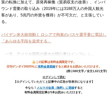
策の転換に加えて、原発再稼働（貿易収支の改善）、インバ
ウンド需要の取り込み（2019年には3188万人の外国人観光
客があり、5兆円の外貨を獲得）が不可欠だ、と主張してい
る。
バイデン米大統領動く ロシアで拘束のバスケ選手妻に電話し
「あらゆる手段を追求する」
一方、アメリカ国民の最大の関心事はインフレ（…
この記事は有料会員限定です。
日刊ゲンダイDIGITALに
有料会員登録
すると続きをお読みいただけます。
(残り880文字／全文1,021文字)
ログインして読む
【ログインしていただくと記事中の広告が非表示になります】
今なら！
メルマガ会員（無料）に登録
すると
有料会員限定記事が3本お読みいただけます。