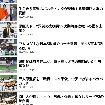
生え抜き菅野のポスティングが意味する読売巨人軍の
変節
2020年12月5日
原巨人ドラ2異例の先物買い 次期阿部政権への置き土
産？
2020年12月4日
巨人ぶざまな日本S敗退でコーチ粛清…元木&宮本“詰
め腹”も
2020年11月26日
原監督は思考停止か…巨人崖っぷち3連敗招いた不可
解采配
2020年11月25日
巨人原監督を「職員マスク手袋」で胴上げするバカバ
カしさ
2020年11月5日
原巨人が貫く「用心・独裁・強欲」敵なしリーグV2の
舞台裏
2020年10月31日