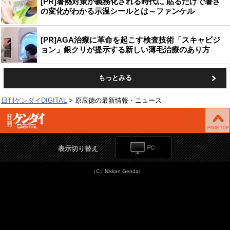
[PR]暑熱対策が義務化される時代に 貼るだけで暑さ
の変化がわかる示温シールとは～ファンケル
[PR]AGA治療に革命を起こす検査技術「スキャビジ
ョン」銀クリが提示する新しい薄毛治療のあり方
もっとみる
日刊ゲンダイDIGITAL
原辰徳の最新情報・ニュース
表示切り替え
（C）Nikkan Gendai