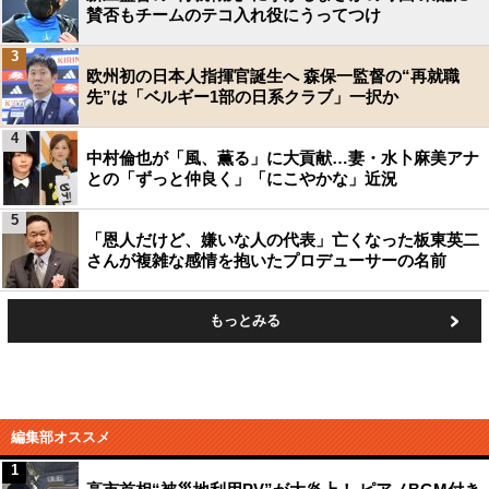
賛否もチームのテコ入れ役にうってつけ
3
欧州初の日本人指揮官誕生へ 森保一監督の“再就職
先”は「ベルギー1部の日系クラブ」一択か
4
中村倫也が「風、薫る」に大貢献…妻・水卜麻美アナ
との「ずっと仲良く」「にこやかな」近況
5
「恩人だけど、嫌いな人の代表」亡くなった板東英二
さんが複雑な感情を抱いたプロデューサーの名前
もっとみる
編集部オススメ
1