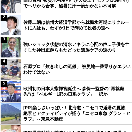
高市首相“被災地利用PV”が大炎上！ ピアノBGM付き
でヘリから合掌、酷暑に汗一滴かかない不可解
2
佐藤二朗は信州大経済学部から就職氷河期にリクルー
トに入社も、わずか1日で辞めて役者の道へ
3
強いショック状態の清水アキラに心配の声…子供を亡
くした神田正輝らもたどった遺族ケアの道のり
4
石原プロ「炊き出しの流儀」 被災地一番乗りがエラい
わけではない
5
欧州初の日本人指揮官誕生へ 森保一監督の“再就職
先”は「ベルギー1部の日系クラブ」一択か
[PR]楽しさいっぱい！北海道・ニセコで避暑の夏旅
絶景とアクティビティが揃う「ニセコ東急 グラン・ヒ
ラフ」～東急不動産