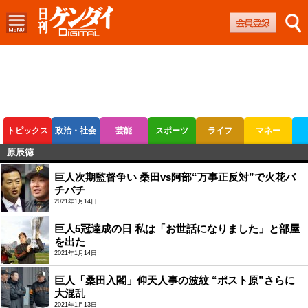
トピックス
政治・社会
芸能
スポーツ
ライフ
マネー
原辰徳
ボートレース
競輪
オートレース
巨人次期監督争い 桑田vs阿部“万事正反対”で火花バ
チバチ
2021年1月14日
巨人5冠達成の日 私は「お世話になりました」と部屋
を出た
2021年1月14日
巨人「桑田入閣」仰天人事の波紋 “ポスト原”さらに
大混乱
2021年1月13日