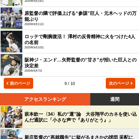
2020年9月14日
原監督の隣で評価上げる“参謀”巨人・元木ヘッドの万
能ぶり
2020年9月11日
ロッテで剛腕復活！ 澤村の反骨精神に火をつけた4人
の名前
2020年9月10日
阪神ジ・エンド…矢野監督の“甘さ”が招いた巨人との
決定差
2020年9月7日
前のページ
次のページ
9 / 10
アクセスランキング
週間
1
萩本欽一〈34〉私の“運”論 大谷翔平のカネを使い込
んだ通訳に「小さな声で『ありがとう』」
2
新庄監督の“再就職先”に挙がるまさかの球団 采配に