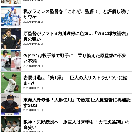
私がラミレス監督を「これぞ、監督！」と評価し続け
たワケ
2020年10月31日
原監督がソフトB内川獲得に色気…「WBC縁故補強」
真の狙い
2020年10月30日
Gドラ1は投手捨て野手に…乗り換えた原監督の不安
と不満
2020年10月21日
岩隈引退は「第1弾」…巨人の大リストラがついに始
まった
2020年10月20日
東海大野球部「大麻使用」で激震 巨人原監督に再建託
すSOS
2020年10月19日
阪神・矢野続投へ…原巨人は来季も「カモ虎蹂躙」の
高笑い