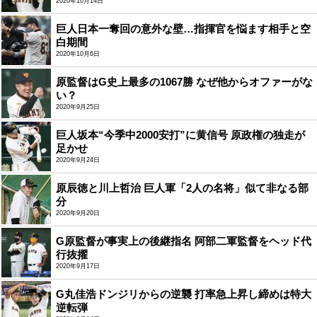
2020年10月14日
巨人日本一奪回の意外な壁…指揮官を悩ます相手と空
白期間
2020年10月6日
原監督はG史上最多の1067勝 なぜ他からオファーがな
い？
2020年9月25日
巨人坂本“今季中2000安打”に黄信号 原政権の独走が
足かせ
2020年9月24日
原辰徳と川上哲治 巨人軍「2人の名将」似て非なる部
分
2020年9月20日
G原監督が事実上の後継指名 阿部二軍監督をヘッド代
行抜擢
2020年9月17日
G丸佳浩ドンジリからの逆襲 打率急上昇し締めは特大
逆転弾