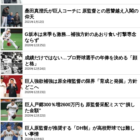
桑田真澄氏が巨人コーチに 原監督との恩讐越え入閣の
仰天
2021年1月12日
G坂本は来季も激務…補強方針のあおり食い打撃専念
ならず
2020年12月25日
成績だけではない…プロ野球選手の年俸を決める「顔
と格」
2020年12月24日
巨人強欲補強は原全権監督の限界「育成と発掘」方針
どこへ
2020年12月23日
巨人戸郷300％増2600万円も 原監督采配ミスで“損し
た金額”
2020年12月22日
巨人原監督が推奨する「DH制」が高校野球では難し
い事情
2020年12月6日