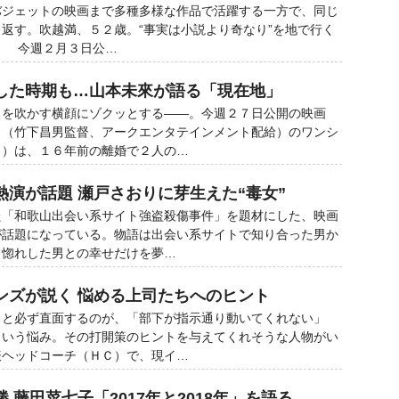
ジェットの映画まで多種多様な作品で活躍する一方で、同じ
返す。吹越満、５２歳。“事実は小説より奇なり”を地で行く
。 今週２月３日公…
した時期も…山本未來が語る「現在地」
を吹かす横顔にゾクッとする――。今週２７日公開の映画
」（竹下昌男監督、アークエンタテインメント配給）のワンシ
３）は、１６年前の離婚で２人の…
熱演が話題 瀬戸さおりに芽生えた“毒女”
「和歌山出会い系サイト強盗殺傷事件」を題材にした、映画
が話題になっている。物語は出会い系サイトで知り合った男か
目惚れした男との幸せだけを夢…
ンズが説く 悩める上司たちへのヒント
と必ず直面するのが、「部下が指示通り動いてくれない」
という悩み。その打開策のヒントを与えてくれそうな人物がい
表ヘッドコーチ（ＨＣ）で、現イ…
 藤田菜七子「2017年と2018年」を語る