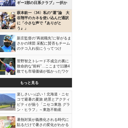
ギー1部の日系クラブ」一択か
萩本欽一〈34〉私の“運”論 大
谷翔平のカネを使い込んだ通訳
に「小さな声で『ありがと
う』」
新庄監督の“再就職先”に挙がるま
さかの球団 采配に賛否もチーム
のテコ入れ役にうってつけ
菅野智之トレード不成立の裏に
致命的な“前科”…ここまで11勝4
敗でも市場価値が低かったワケ
もっと見る
楽しさいっぱい！北海道・ニセ
コで避暑の夏旅 絶景とアクティ
ビティが揃う「ニセコ東急 グラ
ン・ヒラフ」～東急不動産
暑熱対策が義務化される時代に
貼るだけで暑さの変化がわかる