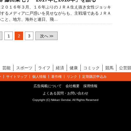
２０１６年３月、１６年ぶりのＪＲＡ生え抜き女性ジョッキ
到するメディアに戸惑いを見せながらも、主戦場であるＪＲＡ
のこと、地方、海外と連日、飛…
1
2
3
次へ
>>
芸能
スポーツ
ライフ
経済
健康
コミック
競馬
公営
ー
サイトマップ
個人情報
著作権
リンク
定期購読申込み
広告掲載について
会社概要
採用情報
よくある質問・お問い合わせ
Copyright (C) Nikkan Gendai. All Rights Reserved