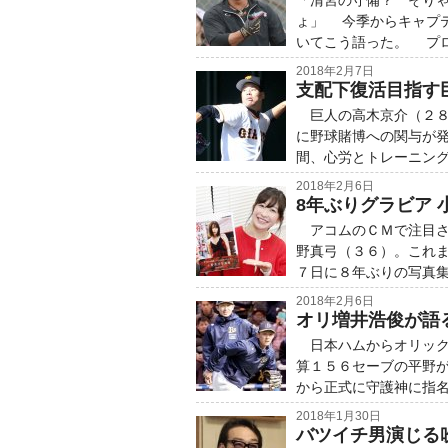
「清宮の守備？ そり
ょ」 今季からキャプ
いてこう語った。 プ
2018年2月7日
支配下復活目指す
巨人の高木京介（２８
に野球賭博への関与が
間、心労とトレーニン
2018年2月6日
8年ぶりグラビア 
アコムのＣＭで注目さ
野真弓（３６）。これ
７日に８年ぶりの写真
2018年2月6日
オリ増井浩俊が語
日本ハムからオリック
算１５６セーブの平野
から正式に守護神に指
2018年1月30日
バツイチ男演じる吹