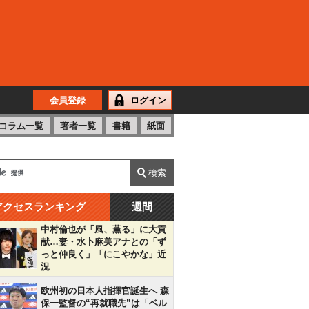
会員登録
ログイン
コラム一覧
著者一覧
書籍
紙面
アクセスランキング
週間
中村倫也が「風、薫る」に大貢
献…妻・水卜麻美アナとの「ず
っと仲良く」「にこやかな」近
況
欧州初の日本人指揮官誕生へ 森
保一監督の“再就職先”は「ベル