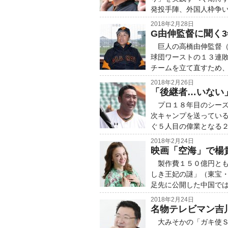
発投手陣、外国人枠争
2018年2月28日
G由伸監督に聞く3
巨人の高橋由伸監督（
球団ワーストの１３連
チームを立て直すため
2018年2月26日
「後継者…いない
プロ１８年目のシーズ
次キャンプを送ってい
ぐ５人目の偉業となる
2018年2月24日
映画「空海」で楊
製作費１５０億円とも
しき王妃の謎」（東宝
足先に公開した中国で
2018年2月24日
名物テレビマン吉
大みそかの「ガキ使Ｓ