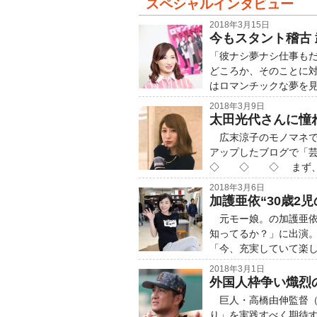
スペシャルインタビュー
2018年3月15日
今もスタント稽古
「彼ナシ夢ナシ仕事も
どころか、そのことに
はロマンチックな夢を
2018年3月9日
太田光代さんに憧
広末涼子のモノマネで
アップしたブログで「
◇ ◇ ◇ まず、
2018年3月6日
加護亜依“30歳2
元モー娘。の加護亜依
知ってるか？」に出演
「今、充実していて楽
2018年3月1日
外国人枠争い熾烈
巨人・高橋由伸監督（
り」を実践すべく期待