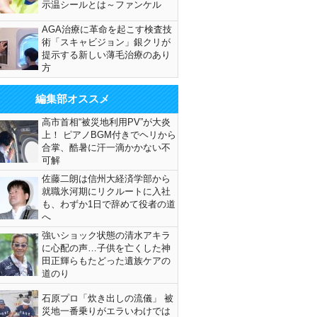
示温シールとは～ファンケル
AGA治療に革命を起こす検査技
術「スキャビジョン」銀クリが
提示する新しい薄毛治療のあり
方
編集部オススメ
高市首相“被災地利用PV”が大炎
上！ ピアノBGM付きでヘリから
合掌、酷暑に汗一滴かかない不
可解
佐藤二朗は信州大経済学部から
就職氷河期にリクルートに入社
も、わずか1日で辞めて役者の道
へ
強いショック状態の清水アキラ
に心配の声…子供を亡くした神
田正輝らもたどった遺族ケアの
道のり
石原プロ「炊き出しの流儀」 被
災地一番乗りがエラいわけでは