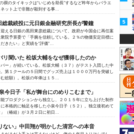
ーの禊のタイキックは“いじめを助長”するなど昨年からバラエ
りネット上で非難が殺到する事…
5
黒田総裁続投に元日銀金融研究所長が警鐘
迎える日銀の黒田東彦総裁について、政府が今国会に再任案
は衆院予算委で「手腕を信頼している。２％の物価安定目標に
だきたい」と実績を“評価”…
バリ聞いた 松坂大輔をなぜ獲得したのか
バー」が続いている。松坂大輔（３７）がテスト入団した中
盛。第１クールの５日間でグッズ売上は１０００万円を突破し
含む総額）。松坂の年俸は１５…
小泉今日子「私が舞台にのめりこむまで」
能プロダクションから独立し、２０１５年に立ち上げた制作
」に本格的に軸足を移した小泉今日子（５２）。独立後初めて
な」（椿組）が３月２日に初日…
りない」中田翔が明かした清宮への本音