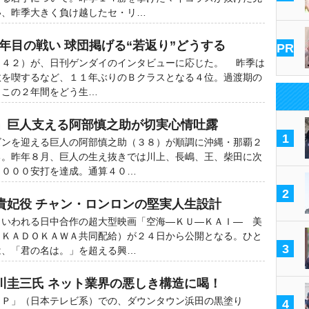
い、昨季大きく負け越したセ・リ…
年目の戦い 球団掲げる“若返り”どうする
PR
４２）が、日刊ゲンダイのインタビューに応じた。 昨季は
敗を喫するなど、１１年ぶりのＢクラスとなる４位。過渡期の
、この２年間をどう生…
」巨人支える阿部慎之助が切実心情吐露
1
ンを迎える巨人の阿部慎之助（３８）が順調に沖縄・那覇２
る。昨年８月、巨人の生え抜きでは川上、長嶋、王、柴田に次
２０００安打を達成。通算４０…
2
貴妃役 チャン・ロンロンの堅実人生設計
いわれる日中合作の超大型映画「空海―ＫＵ―ＫＡＩ― 美
・ＫＡＤＯＫＡＷＡ共同配給）が２４日から公開となる。ひと
3
は、「君の名は。」を超える興…
川圭三氏 ネット業界の悪しき構造に喝！
Ｐ」（日本テレビ系）での、ダウンタウン浜田の黒塗り
4