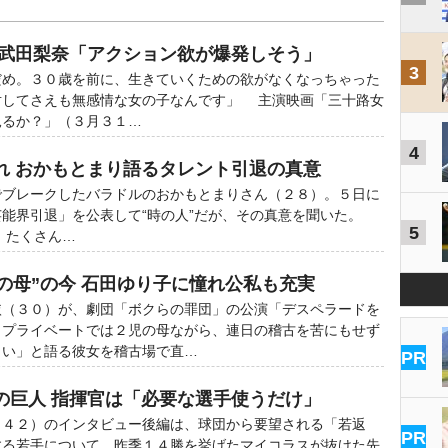
 武田梨奈「アクション欲が爆発しそう」
3
だめ。３０歳を前に、生きていくための欲がなくなっちゃった
対してさえも無感情な女の子なんです」 主演映画「三十路女
見るか？」（３月３１…
4
れ おかもとまり語るタレント引退の真意
ブレークしたバラドルのおかもとまりさん（２８）。５日に
芸能界引退」を公表して“時の人”だが、その真意を聞いた。
5
たくさん…
児の母”の今 石田ゆり子に憧れ公私も充実
（３０）が、劇団「ボクらの罪団」の公演「デスペラードを
。プライベートでは２児の母ながら、連日の稽古を苦にもせず
しい」と語る彼女を稽古場で直…
PR
の巨人 指揮官は「必要な選手使うだけ」
４２）のインタビュー後編は、球団から要望される「若返
PR
する若手について。昨季１４勝を挙げたマイコラスが抜けた先