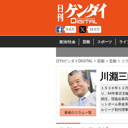
6.6万
18.5万
政治/社会
芸能
スポーツ
ライ
日刊ゲンダイDIGITAL
芸能
芸能
コ
川淵三
１９３６年１２
り、64年東京五
就任。現協会最
ットボール界改
ルリーグ初代理
著者のコラム一覧