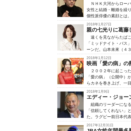
ＮＨＫ大河からローバ
女性と結婚・離婚を繰り
個性派俳優の素顔とは
2018年1月27日
親の七光りに葛藤
遠くを見ながらたばこ
「ミッドナイト・バス
ーンだ。山本未來（４
2018年1月12日
映画「愛の病」の
２００２年に起こった
「愛の病」（公開中）
らカネを巻き上げ、一
2018年1月9日
エディー・ジョー
組織のリーダーになる
「信頼してくれない」
た。ラグビー前日本代
2017年12月31日
JRA女性年間最多勝