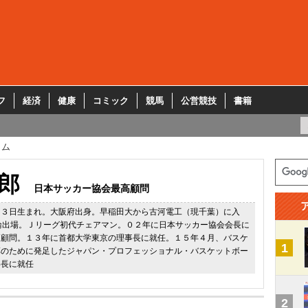
フ
経済
健康
コミック
競馬
公営競技
書籍
ラム
郎
日本サッカー協会最高顧問
月３日生まれ。大阪府出身。早稲田大から古河電工（現千葉）に入
輪出場。Ｊリーグ初代チェアマン。０２年に日本サッカー協会会長に
高顧問。１３年に首都大学東京の理事長に就任。１５年４月、バスケ
1
革のために発足したジャパン・プロフェッショナル・バスケットボー
事長に就任
2