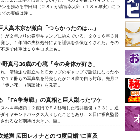
ゃまだまだ上手とは言えないけど、俺の１年目よりマシでし
テンを務める中田翔（２８）が清宮幸太郎（１８＝早実）につ
ロでの実績は違…
巨人高木京が激白「つらかったのは…」
）が２年ぶりの春季キャンプに挑んでいる。２０１６年３月
発覚し、１年間の失格処分による謹慎を余儀なくされた。その
グ不足で体重は１０キロ以上も…
小野真弓36歳の心境「今の身体が好き」
れ、清純派な顔立ちとＥカップのギャップで話題になった小
まで１７冊もの写真集を発売したが２８歳で自ら封印。先月２
集「赤い花」（講談社）を発売…
る 「FA争奪戦」の真相と巨人蹴ったワケ
スへ４年総額１２億円でＦＡ移籍した増井浩俊（３３）。通
がダイヤモンドバックス入りしたこともあり、３日に福良監督
名されるなど期待は大きい。巨…
越満 広田レオナとの“3度目婚”に言及