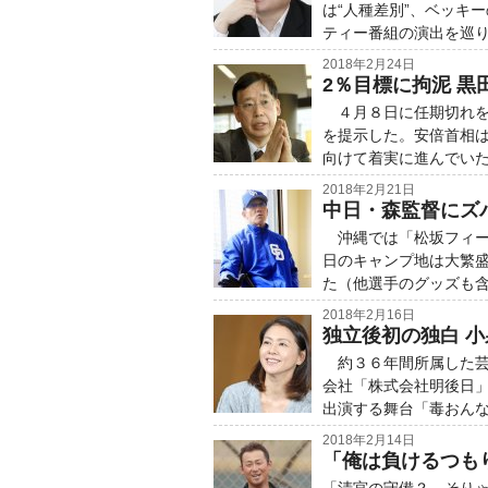
は“人種差別”、ベッキ
ティー番組の演出を巡
2018年2月24日
2％目標に拘泥 
４月８日に任期切れを
を提示した。安倍首相
向けて着実に進んでいた
2018年2月21日
中日・森監督にズ
沖縄では「松坂フィー
日のキャンプ地は大繁
た（他選手のグッズも
2018年2月16日
独立後初の独白 
約３６年間所属した芸
会社「株式会社明後日
出演する舞台「毒おん
2018年2月14日
「俺は負けるつも