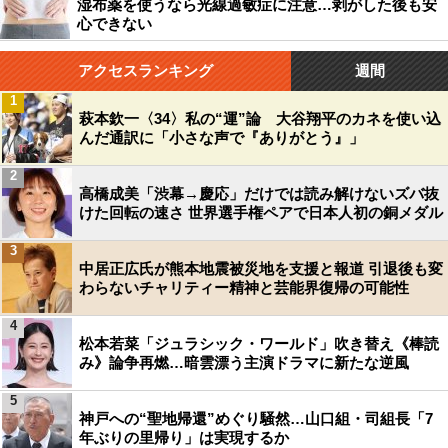
湿布薬を使うなら光線過敏症に注意…剥がした後も安
心できない
アクセスランキング
週間
1
萩本欽一〈34〉私の“運”論 大谷翔平のカネを使い込
んだ通訳に「小さな声で『ありがとう』」
2
高橋成美「渋幕→慶応」だけでは読み解けないズバ抜
けた回転の速さ 世界選手権ペアで日本人初の銅メダル
3
中居正広氏が熊本地震被災地を支援と報道 引退後も変
わらないチャリティー精神と芸能界復帰の可能性
4
松本若菜「ジュラシック・ワールド」吹き替え《棒読
み》論争再燃…暗雲漂う主演ドラマに新たな逆風
5
神戸への“聖地帰還”めぐり騒然…山口組・司組長「7
年ぶりの里帰り」は実現するか