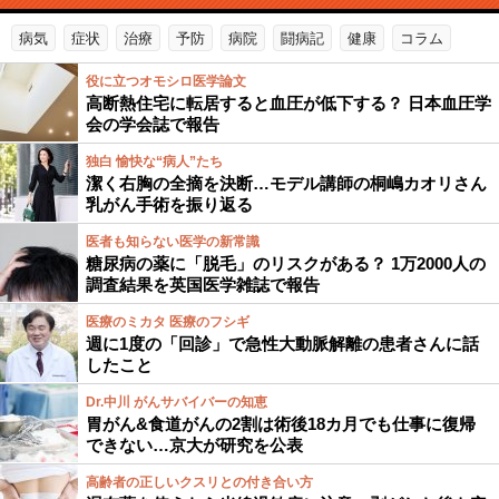
病気
症状
治療
予防
病院
闘病記
健康
コラム
役に立つオモシロ医学論文
高断熱住宅に転居すると血圧が低下する？ 日本血圧学
会の学会誌で報告
独白 愉快な“病人”たち
潔く右胸の全摘を決断…モデル講師の桐嶋カオリさん
乳がん手術を振り返る
医者も知らない医学の新常識
糖尿病の薬に「脱毛」のリスクがある？ 1万2000人の
調査結果を英国医学雑誌で報告
医療のミカタ 医療のフシギ
週に1度の「回診」で急性大動脈解離の患者さんに話
したこと
Dr.中川 がんサバイバーの知恵
胃がん&食道がんの2割は術後18カ月でも仕事に復帰
できない…京大が研究を公表
高齢者の正しいクスリとの付き合い方