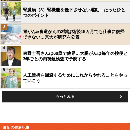
2
腎臓病（3）腎機能を低下させない運動…たったひと
つのポイント
3
胃がん&食道がんの2割は術後18カ月でも仕事に復帰
できない…京大が研究を公表
4
東野圭吾さんは68歳で他界…大腸がんは毎年の検便と
3年ごとの内視鏡検査で予防する
5
人工透析を回避するためにこれからやれることをやっ
ていこう
もっとみる
最新の健康記事