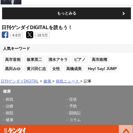
もっとみる
日刊ゲンダイDIGITALを読もう！
6.6万
18.5万
人気キーワード
高市首相
板東英二
清水アキラ
ピアノ
高市政権
黒田みゆ
黄川田仁志
女性
高橋成美
Hey! Say! JUMP
日刊ゲンダイDIGITAL
健康
病気ニュース
記事
健康
病気
症状
治療
予防
病院
闘病記
健康
コラム