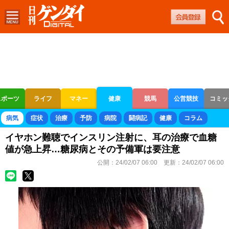
スポーツ
ライフ
マネー
健康
競馬
公営競技
コミッ
ボートレース
競輪
オートレース
病気
症状
治療
予防
病院
闘病記
健康
コラム
イヤホン難聴でインスリン注射に、耳の治療で血糖
値が急上昇…糖尿病とその予備軍は要注意
公開：
24/02/07 06:00
更新：
24/02/07 06:00