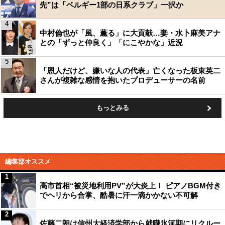
先”は「ベルギー1部の日系クラブ」一択か
4
中村倫也が「風、薫る」に大貢献…妻・水卜麻美アナ
との「ずっと仲良く」「にこやかな」近況
5
「恩人だけど、嫌いな人の代表」亡くなった板東英二
さんが複雑な感情を抱いたプロデューサーの名前
もっとみる
編集部オススメ
1
高市首相“被災地利用PV”が大炎上！ ピアノBGM付き
でヘリから合掌、酷暑に汗一滴かかない不可解
2
佐藤二朗は信州大経済学部から就職氷河期にリクルー