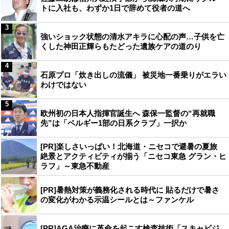
トに入社も、わずか1日で辞めて役者の道へ
3
強いショック状態の清水アキラに心配の声…子供を亡
くした神田正輝らもたどった遺族ケアの道のり
4
石原プロ「炊き出しの流儀」 被災地一番乗りがエラい
わけではない
5
欧州初の日本人指揮官誕生へ 森保一監督の“再就職
先”は「ベルギー1部の日系クラブ」一択か
[PR]楽しさいっぱい！北海道・ニセコで避暑の夏旅
絶景とアクティビティが揃う「ニセコ東急 グラン・ヒ
ラフ」～東急不動産
[PR]暑熱対策が義務化される時代に 貼るだけで暑さ
の変化がわかる示温シールとは～ファンケル
[PR]AGA治療に革命を起こす検査技術「スキャビジ