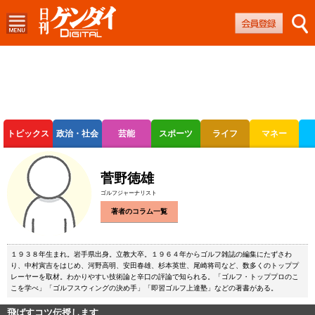
トピックス
政治・社会
芸能
スポーツ
ライフ
マネー
ボートレース
競輪
オートレース
菅野徳雄
ゴルフジャーナリスト
著者のコラム一覧
１９３８年生まれ。岩手県出身。立教大卒。１９６４年からゴルフ雑誌の編集にたずさわ
り、中村寅吉をはじめ、河野高明、安田春雄、杉本英世、尾崎将司など、数多くのトッププ
レーヤーを取材。わかりやすい技術論と辛口の評論で知られる。「ゴルフ・トッププロのこ
こを学べ」「ゴルフスウィングの決め手」「即習ゴルフ上達塾」などの著書がある。
飛ばすコツ伝授します