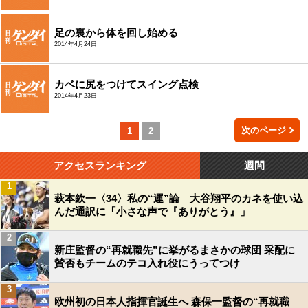
足の裏から体を回し始める
2014年4月24日
カベに尻をつけてスイング点検
2014年4月23日
次のページ
1
2
アクセスランキング
週間
1
萩本欽一〈34〉私の“運”論 大谷翔平のカネを使い込
んだ通訳に「小さな声で『ありがとう』」
2
新庄監督の“再就職先”に挙がるまさかの球団 采配に
賛否もチームのテコ入れ役にうってつけ
3
欧州初の日本人指揮官誕生へ 森保一監督の“再就職