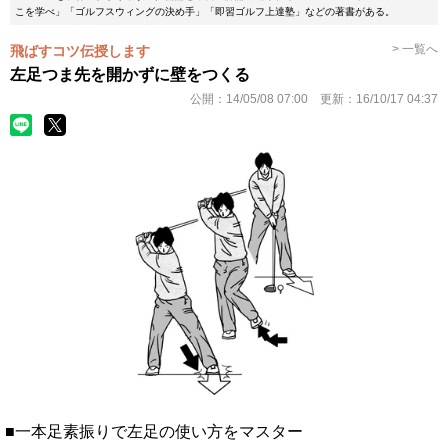
こを学べ」「ゴルフスウィングの決め手」「即習ゴルフ上達塾」などの著書がある。
> 一覧へ
飛ばすコツ伝授します
左足つま先を開かずに壁をつくる
公開：
14/05/08 07:00
更新：
16/10/17 04:37
■一本足素振りで左足の使い方をマスター