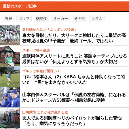
最新のスポーツ記事
野球
ゴルフ
格闘技
サッカー
その他
コラム
週刊誌からみた「ニッポンの後退」
東大を目指したり、大リーグに挑戦したり…最近の高
校球児は夏の甲子園が「最終ゴール」ではない
スポーツ時々放談
通訳同伴アスリートに思うこと 英語ネーティブになる
必要はないが「伝えようとする気持ち」が大切だ
ゴルフは本当に面白い！
ゴルゴ松本さん（2）KABA.ちゃんと仲良くなって閃
いた “男”を出さなきゃいいんだ
山本由伸＆スクーバルは「伝説の左右両輪」になれる
か…ドジャースWS3連覇へ相乗効果に期待
山﨑武司 これが俺の生きる道
友人である消防隊ヘリのパイロットが漏らした苦悩
「もう、病気になりそうだった」