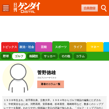
トピックス
政治・社会
芸能
スポーツ
ライフ
マネー
ボートレース
競輪
オートレース
野球
ゴルフ
格闘技
サッカー
その他
コラム
菅野徳雄
ゴルフジャーナリスト
著者のコラム一覧
１９３８年生まれ。岩手県出身。立教大卒。１９６４年からゴルフ雑誌の編集にたずさわ
り、中村寅吉をはじめ、河野高明、安田春雄、杉本英世、尾崎将司など、数多くのトッププ
レーヤーを取材。わかりやすい技術論と辛口の評論で知られる。「ゴルフ・トッププロのこ