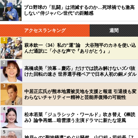
プロ野球の「乱闘」は消滅するのか…死球禍でも激高
しない“侍ジャパン世代”の距離感
アクセスランキング
週間
1
萩本欽一〈34〉私の“運”論 大谷翔平のカネを使い込
んだ通訳に「小さな声で『ありがとう』」
2
高橋成美「渋幕→慶応」だけでは読み解けないズバ抜
けた回転の速さ 世界選手権ペアで日本人初の銅メダル
3
中居正広氏が熊本地震被災地を支援と報道 引退後も変
わらないチャリティー精神と芸能界復帰の可能性
4
松本若菜「ジュラシック・ワールド」吹き替え《棒読
み》論争再燃…暗雲漂う主演ドラマに新たな逆風
5
神戸への“聖地帰還”めぐり騒然…山口組・司組長「7