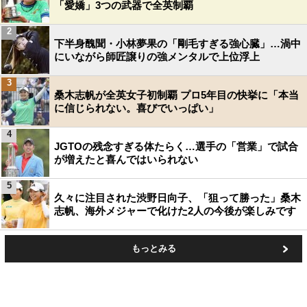
「愛嬌」3つの武器で全英制覇
2
下半身醜聞・小林夢果の「剛毛すぎる強心臓」…渦中
にいながら師匠譲りの強メンタルで上位浮上
3
桑木志帆が全英女子初制覇 プロ5年目の快挙に「本当
に信じられない。喜びでいっぱい」
4
JGTOの残念すぎる体たらく…選手の「営業」で試合
が増えたと喜んではいられない
5
久々に注目された渋野日向子、「狙って勝った」桑木
志帆、海外メジャーで化けた2人の今後が楽しみです
もっとみる