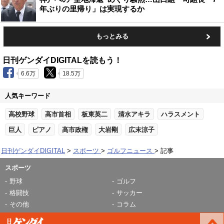
年ぶりの里帰り」は実現するか
もっとみる
日刊ゲンダイDIGITALを読もう！
6.6万
18.5万
人気キーワード
高校野球
高市首相
板東英二
清水アキラ
ハラスメント
巨人
ピアノ
高市政権
大岩剛
広末涼子
日刊ゲンダイDIGITAL
スポーツ
ゴルフニュース
記事
スポーツ
野球
ゴルフ
格闘技
サッカー
その他
コラム