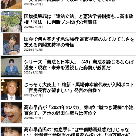
2026年7月18日
国旗損壊罪は「違法立法」と憲法学者指摘も…高市政
権「司法」に判断ブン投げの無責任
2026年7月18日
国会で何も答えず悪法強行 高市早苗のふてぶてしさを
支える内閣支持率の奇怪
2026年7月17日
シリーズ「憲法と日本人」（49）憲法を論じるならば
過去・現在・未来を透視した姿勢が必要だ
2026年7月17日
さっそく大炎上！ 維新・馬場伸幸前代表が入閣ポスト
「官房長官が望ましい」発言の何様？
2026年7月17日
高市早苗が「2024年のバカ」第8位 “嘘つき泥棒”小池
百合子、アホの野田佳彦らは何位？
2026年7月17日
高市早苗氏の“姑息手口”は中傷動画疑惑だけじゃな
い！ 総裁選で敵陣営の猛反発を招いた「30万部の紙