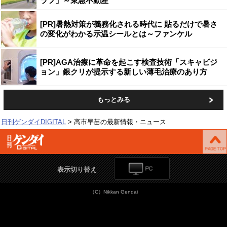
ラフ」～東急不動産
[PR]暑熱対策が義務化される時代に 貼るだけで暑さ
の変化がわかる示温シールとは～ファンケル
[PR]AGA治療に革命を起こす検査技術「スキャビジ
ョン」銀クリが提示する新しい薄毛治療のあり方
もっとみる
日刊ゲンダイDIGITAL
高市早苗の最新情報・ニュース
表示切り替え
（C）Nikkan Gendai