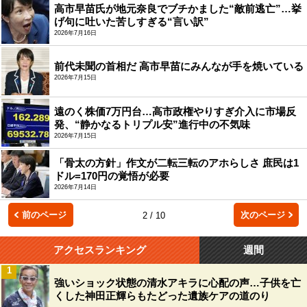
高市早苗氏が地元奈良でブチかました“敵前逃亡”…挙
げ句に吐いた苦しすぎる“言い訳”
2026年7月16日
前代未聞の首相だ 高市早苗にみんなが手を焼いている
2026年7月15日
遠のく株価7万円台…高市政権やりすぎ介入に市場反
発、“静かなるトリプル安”進行中の不気味
2026年7月15日
「骨太の方針」作文が二転三転のアホらしさ 庶民は1
ドル=170円の覚悟が必要
2026年7月14日
前のページ
次のページ
2 / 10
アクセスランキング
週間
1
強いショック状態の清水アキラに心配の声…子供を亡
くした神田正輝らもたどった遺族ケアの道のり