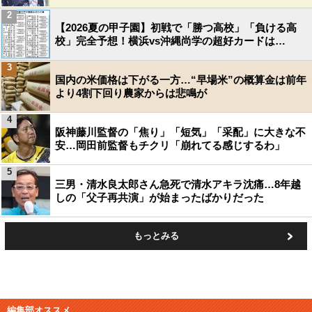
2
【2026夏の甲子園】初戦で「勝つ高校」「負ける高
校」完全予想！横浜vs沖縄尚学の超好カードは…
3
国内の米価格は下がる一方…“早場米”の概算金は前年
より4割下回り農家からは悲鳴が
4
阪神藤川監督の「焦り」「短気」「采配」に大きな不
安…岡田前監督もチクリ「崩れてる感じするわ」
5
三男・清水良太郎さん急死で清水アキラ沈痛…8年越
しの「父子再共演」が始まったばかりだった
もっとみる
編集部オススメ