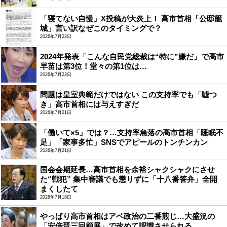
「寝てない自慢」X投稿が大炎上！ 高市首相「公邸籠
城」言い訳なぜこのタイミングで？
2026年7月22日
2024年発表「こんな自民党総裁は“特に”嫌だ」で高市
早苗は第3位！堂々の第1位は…
2026年7月22日
問題は皇室典範だけではない この支持率でも「嘘つ
き」高市首相には与えすぎだ
2026年7月21日
「働いて×5」では？…支持率急落の高市首相「睡眠不
足」「家事多忙」SNSでアピールのトンチンカン
2026年7月21日
国会会期延長…高市首相を余裕シャクシャクにさせ
た“戦犯” 集中審議でも懲りずに「十八番答弁」全開
まくしたて
2026年7月18日
やっぱり高市首相はアベ政治の二番煎じ…大盛況の
「安倍晋三回顧展」で改めて認識させられる