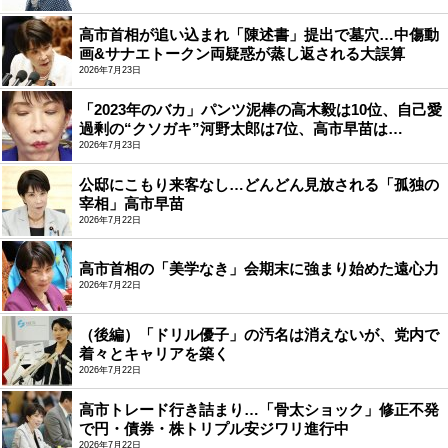
高市首相が追い込まれ「陳述書」提出で墓穴…中傷動
画&サナエトークン両疑惑が蒸し返される大誤算
2026年7月23日
「2023年のバカ」パンツ泥棒の高木毅は10位、自己愛
過剰の“クソガキ”河野太郎は7位、高市早苗は…
2026年7月23日
公邸にこもり来客なし…どんどん見放される「孤独の
宰相」高市早苗
2026年7月22日
高市首相の「美学なき」会期末に強まり始めた遠心力
2026年7月22日
（後編）「ドリル優子」の汚名は消えないが、党内で
着々とキャリアを築く
2026年7月22日
高市トレード行き詰まり…「骨太ショック」修正不発
で円・債券・株トリプル安ジワリ進行中
2026年7月22日