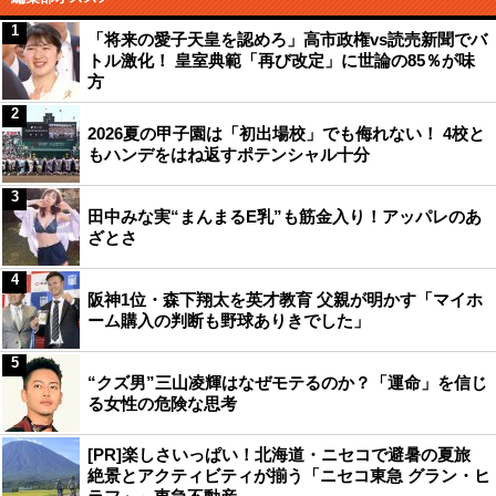
1
「将来の愛子天皇を認めろ」高市政権vs読売新聞でバ
トル激化！ 皇室典範「再び改定」に世論の85％が味
方
2
2026夏の甲子園は「初出場校」でも侮れない！ 4校と
もハンデをはね返すポテンシャル十分
3
田中みな実“まんまるE乳”も筋金入り！アッパレのあ
ざとさ
4
阪神1位・森下翔太を英才教育 父親が明かす「マイホ
ーム購入の判断も野球ありきでした」
5
“クズ男”三山凌輝はなぜモテるのか？「運命」を信じ
る女性の危険な思考
[PR]楽しさいっぱい！北海道・ニセコで避暑の夏旅
絶景とアクティビティが揃う「ニセコ東急 グラン・ヒ