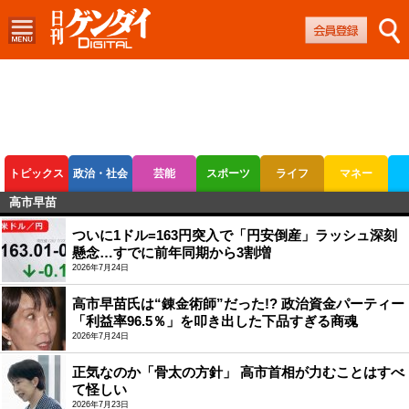
トピックス
政治・社会
芸能
スポーツ
ライフ
マネー
高市早苗
ボートレース
競輪
オートレース
ついに1ドル=163円突入で「円安倒産」ラッシュ深刻
懸念…すでに前年同期から3割増
2026年7月24日
高市早苗氏は“錬金術師”だった!? 政治資金パーティー
「利益率96.5％」を叩き出した下品すぎる商魂
2026年7月24日
正気なのか「骨太の方針」 高市首相が力むことはすべ
て怪しい
2026年7月23日