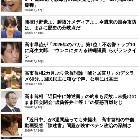
爆弾」
2026年7月17日
腰抜け野党よ、腑抜けメディアよ…今週末の国会攻防
は、まさに歴史の分岐点だ
2026年7月16日
高市早苗が「2025年のバカ」第1位！不名誉トップ10
に麻生太郎、“ウンコにタカる銀蠅議員”らがランクイ
ン
2026年7月16日
高市首相2カ月ぶり党首討論「嘘と居直り」のデタラ
メ60分…国民民主に猫なで声、公明には高圧
2026年7月16日
高市首相「近日中に陳述書」の約束も反故…未提出の
まま国会閉会“虚偽答弁上等！”の疑惑再燃封じ
2026年7月16日
「近日中」が3週間経っても未提出…高市首相の中傷
動画疑惑「陳述書」問題が映すペテン政治の深刻さ
2026年7月16日