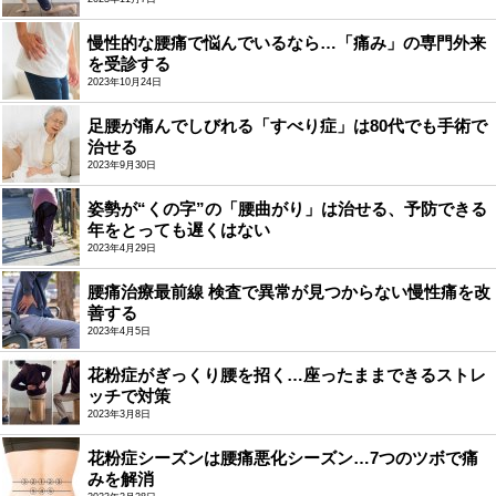
慢性的な腰痛で悩んでいるなら…「痛み」の専門外来
を受診する
2023年10月24日
足腰が痛んでしびれる「すべり症」は80代でも手術で
治せる
2023年9月30日
姿勢が“くの字”の「腰曲がり」は治せる、予防できる
年をとっても遅くはない
2023年4月29日
腰痛治療最前線 検査で異常が見つからない慢性痛を改
善する
2023年4月5日
花粉症がぎっくり腰を招く…座ったままできるストレ
ッチで対策
2023年3月8日
花粉症シーズンは腰痛悪化シーズン…7つのツボで痛
みを解消