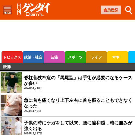
トピックス
政治・社会
芸能
スポーツ
ライフ
マネー
腰痛
ボートレース
競輪
オートレース
脊柱菅狭窄症の「馬尾型」は手術が必要になるケース
が多い
2024年4月10日
急に首も痛くなり上下左右に首を振ることもできなく
なった
2024年4月3日
子供の時にケガをして以来、腰に違和感…時に痛みが
強く出る
2024年3月27日