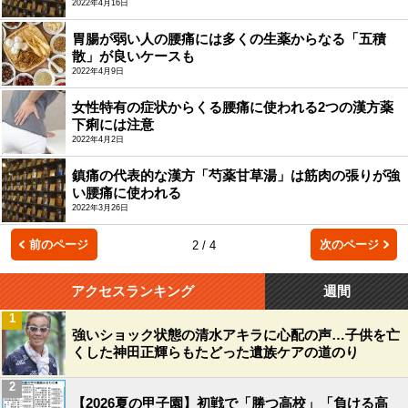
2022年4月16日
胃腸が弱い人の腰痛には多くの生薬からなる「五積
散」が良いケースも
2022年4月9日
女性特有の症状からくる腰痛に使われる2つの漢方薬
下痢には注意
2022年4月2日
鎮痛の代表的な漢方「芍薬甘草湯」は筋肉の張りが強
い腰痛に使われる
2022年3月26日
前のページ
次のページ
2 / 4
アクセスランキング
週間
1
強いショック状態の清水アキラに心配の声…子供を亡
くした神田正輝らもたどった遺族ケアの道のり
2
【2026夏の甲子園】初戦で「勝つ高校」「負ける高