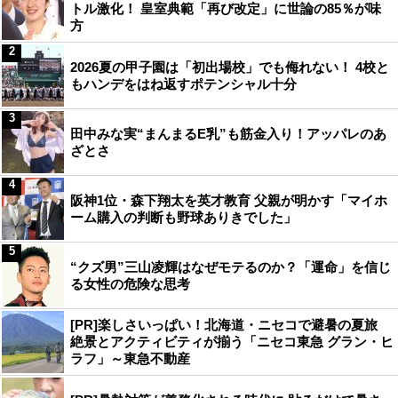
トル激化！ 皇室典範「再び改定」に世論の85％が味
方
2
2026夏の甲子園は「初出場校」でも侮れない！ 4校と
もハンデをはね返すポテンシャル十分
3
田中みな実“まんまるE乳”も筋金入り！アッパレのあ
ざとさ
4
阪神1位・森下翔太を英才教育 父親が明かす「マイホ
ーム購入の判断も野球ありきでした」
5
“クズ男”三山凌輝はなぜモテるのか？「運命」を信じ
る女性の危険な思考
[PR]楽しさいっぱい！北海道・ニセコで避暑の夏旅
絶景とアクティビティが揃う「ニセコ東急 グラン・ヒ
ラフ」～東急不動産