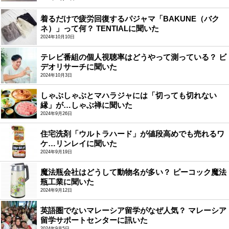
着るだけで疲労回復するパジャマ「BAKUNE（バク
ネ）」って何？ TENTIALに聞いた
2024年10月10日
テレビ番組の個人視聴率はどうやって測っている？ ビ
デオリサーチに聞いた
2024年10月3日
しゃぶしゃぶとマハラジャには「切っても切れない
縁」が…しゃぶ禅に聞いた
2024年9月26日
住宅洗剤「ウルトラハード」が値段高めでも売れるワ
ケ…リンレイに聞いた
2024年9月19日
魔法瓶会社はどうして動物名が多い？ ピーコック魔法
瓶工業に聞いた
2024年9月12日
英語圏でないマレーシア留学がなぜ人気？ マレーシア
留学サポートセンターに訊いた
2024年9月5日