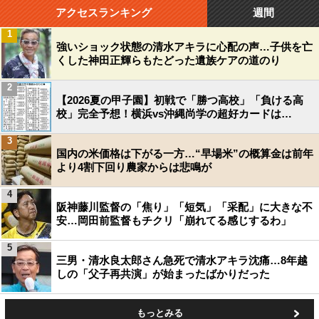
アクセスランキング
週間
1
強いショック状態の清水アキラに心配の声…子供を亡
くした神田正輝らもたどった遺族ケアの道のり
2
【2026夏の甲子園】初戦で「勝つ高校」「負ける高
校」完全予想！横浜vs沖縄尚学の超好カードは…
3
国内の米価格は下がる一方…“早場米”の概算金は前年
より4割下回り農家からは悲鳴が
4
阪神藤川監督の「焦り」「短気」「采配」に大きな不
安…岡田前監督もチクリ「崩れてる感じするわ」
5
三男・清水良太郎さん急死で清水アキラ沈痛…8年越
しの「父子再共演」が始まったばかりだった
もっとみる