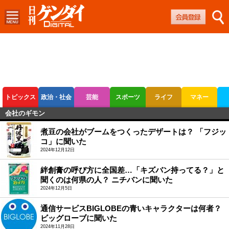
トピックス
政治・社会
芸能
スポーツ
ライフ
マネー
会社のギモン
ボートレース
競輪
オートレース
煮豆の会社がブームをつくったデザートは？ 「フジッ
コ」に聞いた
2024年12月12日
絆創膏の呼び方に全国差…「キズバン持ってる？」と
聞くのは何県の人？ ニチバンに聞いた
2024年12月5日
通信サービスBIGLOBEの青いキャラクターは何者？
ビッグローブに聞いた
2024年11月28日