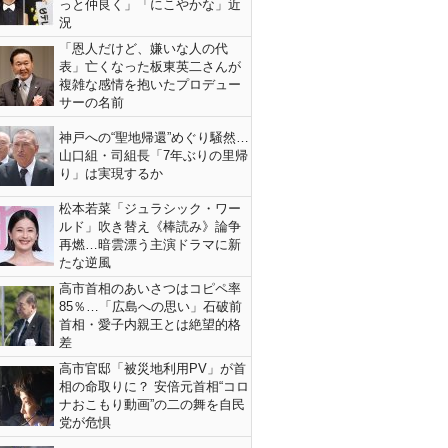
っと仲良く」「にこやかな」近
況
「恩人だけど、嫌いな人の代
表」亡くなった板東英二さんが
複雑な感情を抱いたプロデュー
サーの名前
神戸への“聖地帰還”めぐり騒然…
山口組・司組長「7年ぶりの里帰
り」は実現するか
松本若菜「ジュラシック・ワー
ルド」吹き替え《棒読み》論争
再燃…暗雲漂う主演ドラマに新
たな逆風
高市首相のあいさつはコピペ率
85％…「広島への思い」石破前
首相・愛子内親王とは絶望的格
差
高市官邸「被災地利用PV」が首
相の命取りに？ 安倍元首相“コロ
ナおこもり動画”の二の舞を自民
党が危惧