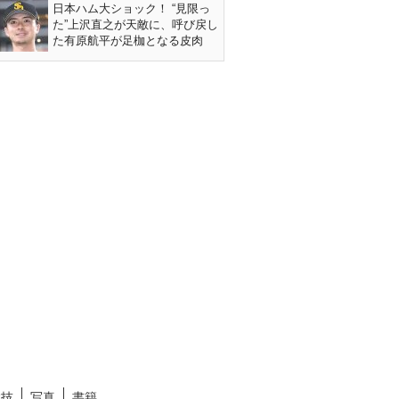
日本ハム大ショック！ “見限っ
た”上沢直之が天敵に、呼び戻し
た有原航平が足枷となる皮肉
競技
写真
書籍