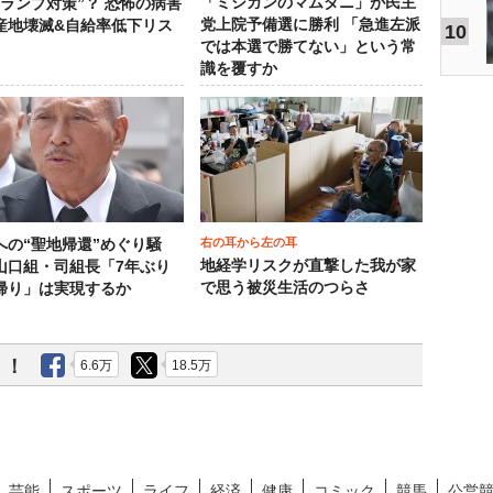
「ミシガンのマムダニ」が民主
トランプ対策”？ 恐怖の病害
党上院予備選に勝利 「急進左派
産地壊滅&自給率低下リス
10
では本選で勝てない」という常
識を覆すか
右の耳から左の耳
への“聖地帰還”めぐり騒
地経学リスクが直撃した我が家
山口組・司組長「7年ぶり
で思う被災生活のつらさ
帰り」は実現するか
う！
6.6万
18.5万
芸能
スポーツ
ライフ
経済
健康
コミック
競馬
公営