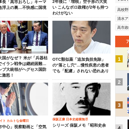
2年後に「増税」空手形の大笑
事長「高市おろし」キーマ
い こんなボロ政権が2年も持つ
急浮上の裏…不快感に国境
高校野
わけがない
清水ア
高市政
大国がなぜ？ 米が「兵器枯
1
OTC類似薬「追加負担免除」
でイラン戦争は継続困難…
の“落とし穴”…慢性疾患の患者
ンプ大統領がヘグセス国防
でも「配慮」されない恐れあり
に激怒！
2
3
保阪正康 日本史縦横無尽
イト カルトな金曜日
シリーズ 保阪メモ「昭和史余
市中心」視察動画と「空気
4