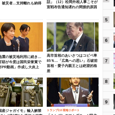
話」（12）松岡外相人事こそが
」被災者…支持離れも納得
宣戦布告通知遅れの間接的原因
5
6
高市首相のあいさつはコピペ率
地震の被災地利用に続き…
7
85％…「広島への思い」石破前
官邸が今度は国民栄誉賞で
首相・愛子内親王とは絶望的格
市PR動画」作成し大炎上
差
8
9
トランプ2.0 現地リポート
国産ジャガイモ」輸入解禁