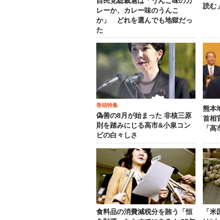
自民党総裁選は「うんこ味のカ
読む
レーか、カレー味のうんこ
か」 どれを選んでも地獄だっ
た
巻頭特集
熊本
偽善の8月が始まった 非核三原
首相
則を踏みにじる高市&小泉コン
「高
ビの白々しさ
食料品の消費減税分を賄う「恒
「米