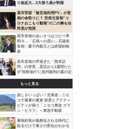
り急拡大…2大後ろ盾が剥落
高市官邸「被災地利用PV」が首
相の命取りに？ 安倍元首相“コ
ロナおこもり動画”の二の舞を自
民党が危惧
高市首相のあいさつはコピペ率
85％…「広島への思い」石破前
首相・愛子内親王とは絶望的格
差
高市首相の早過ぎた「熊本訪
問」の背景…震災から1週間たた
ず“視察強行”に批判殺到の案の定
もっと見る
楽しさいっぱい！北海道・ニセ
コで避暑の夏旅 絶景とアクティ
ビティが揃う「ニセコ東急 グラ
ン・ヒラフ」～東急不動産
暑熱対策が義務化される時代に
貼るだけで暑さの変化がわかる