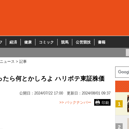
フ
経済
健康
コミック
競馬
公営競技
書籍
ニュース
記事
ったら何とかしろよ ハリボテ東証株価
公開日：
2024/07/22 17:00
更新日：
2024/08/01 09:37
>> バックナンバー
印刷
1
2