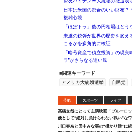
盟友バイデン米大統領の撤退表
日本は米国の都合のいい財布？ 
複雑心境
「ほぼトラ」後の円相場はどう
未遂の銃弾が世界の歴史を変える
こるかを多角的に検証
「暗号資産で積立投資」の現実味
ラ”がさらなる追い風
■関連キーワード
アメリカ大統領選挙
自民党
芸能
スポーツ
ライフ
高橋文哉にとって主演映画「ブルーロッ
優として“絶対に負けられない戦い”な
川口春奈と田中みな実の"授かり婚"に