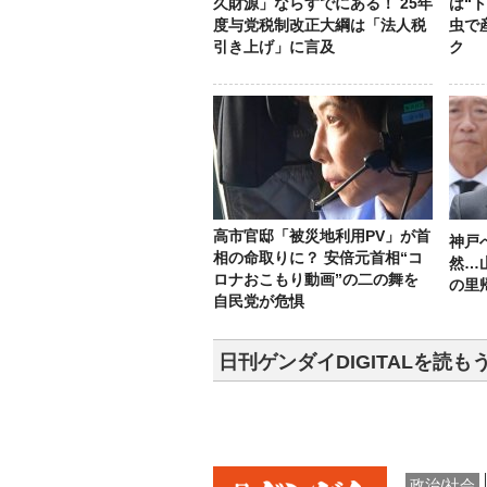
久財源」ならすでにある！ 25年
は“
度与党税制改正大綱は「法人税
虫で
引き上げ」に言及
ク
高市官邸「被災地利用PV」が首
神戸
相の命取りに？ 安倍元首相“コ
然…
ロナおこもり動画”の二の舞を
の里
自民党が危惧
日刊ゲンダイDIGITALを読も
政治/社会