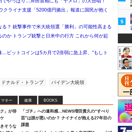
明でやっぱり…岸田首相にも「ヤメロ」の大合唱！
ウクライナ支援「5200億円拠出」報道に国民が抱く
5
なる？ 銃撃事件で米大統領選「勝利」の可能性高まる
のか トランプ銃撃と日米中の行方 これから何が起
…ビットコインは5カ月で2倍弱に急上昇、“もしト
ドナルド・トランプ
バイデン大統領
マネー
健康
BOOKS
ク」が俳
「ゴチ」への違和感…NEWS増田貴久の“すべり
ワケ
芸”は誰が悪いのか？ ナイナイが抱える27年目の
課題
続きそうな