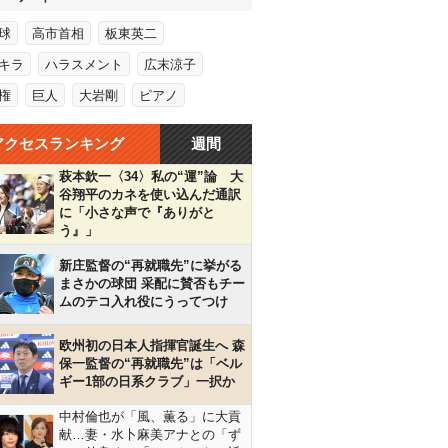
球
高市首相
板東英二
キラ
ハラスメント
広末涼子
権
巨人
大岩剛
ピアノ
アクセスランキング
週間
萩本欽一〈34〉私の“運”論 大
谷翔平のカネを使い込んだ通訳
に「小さな声で『ありがと
う』」
新庄監督の“再就職先”に挙がる
まさかの球団 采配に賛否もチー
ムのテコ入れ役にうってつけ
欧州初の日本人指揮官誕生へ 森
保一監督の“再就職先”は「ベル
ギー1部の日系クラブ」一択か
中村倫也が「風、薫る」に大貢
献…妻・水卜麻美アナとの「ず