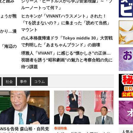
況と踏み
シリーズ「ビートルズから学ぶ音楽理論」～「ブ
ルーノートって何？」
ょうが熊
ヒカキンが「VIVANTハラスメント」された！
「Tを読まないの？」に集まった「読めて当然」
マウント
かり…漫
のん本格復帰連ドラ「Tokyo middle 30」大苦戦
で判明した「あまちゃんブランド」の崩壊
「海辺の
堺雅人「VIVANT」に感じる“懐かしさ”の正体…
視聴者を誘う“昭和劇画”の魅力と考察合戦の先に
待つ課題
社会
事件
コラム
巻頭特集
SNSを告発 森山裕・自民党
人気