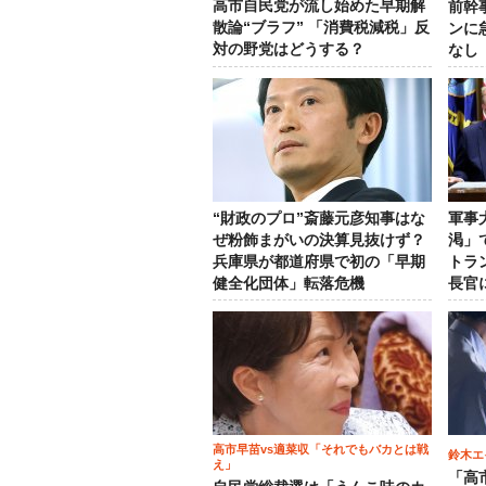
高市自民党が流し始めた早期解
前幹
散論“ブラフ” 「消費税減税」反
ンに
対の野党はどうする？
なし
“財政のプロ”斎藤元彦知事はな
軍事
ぜ粉飾まがいの決算見抜けず？
渇」
兵庫県が都道府県で初の「早期
トラ
健全化団体」転落危機
長官
高市早苗vs適菜収「それでもバカとは戦
鈴木エ
え」
「高