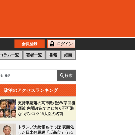
会員登録
ログイン
コラム一覧
著者一覧
書籍
紙面
政治のアクセスランキング
支持率急落の高市政権がV字回復
画策 内閣改造でクビ切り不可避
な“ポンコツ”5大臣の名前
トランプ大統領もそっぽ 表面化
した日米包囲網「反高市」うね