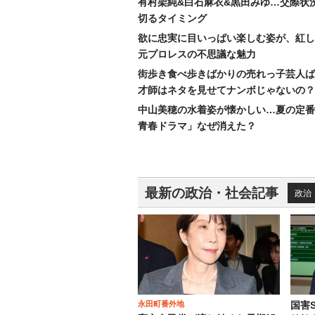
有村架純&白石麻衣&黒田みゆ…交際状
切るタイミング
欲に忠実に目いっぱい楽しむ姿が、紅し
元プロレスの不思議な魅力
街歩き食べ歩きばかりの売れっ子芸人ば
才師はネタを見せてナンボじゃないの？
中山美穂の水着姿が懐かしい…夏の定番
青春ドラマ」なぜ消えた？
最新の政治・社会記事
政治
永田町番外地
国害