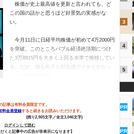
株価が史上最高値を更新と言われても、ど
この国の話かと思うほど好景気の実感がな
3
い。
今月11日に日経平均株価が初めて4万2000円
4
を突破。このところバブル経済絶頂期につけ
た3万8915円を大きく上回る水準で推移してい
る。だが、猫も杓子も好況感でイケイケだっ
5
たバブル期の世相…
の記事は有料会員限定です。
PR
有料会員登録
すると続きをお読みいただけます。
(残り2,905文字／全文3,046文字)
ログインして読む
PR
ただくと記事中の広告が非表示になります】