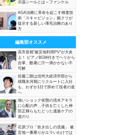
示温シールとは～ファンケル
AGA治療に革命を起こす検査技
術「スキャビジョン」銀クリが
提示する新しい薄毛治療のあり
方
編集部オススメ
高市首相“被災地利用PV”が大炎
上！ ピアノBGM付きでヘリから
合掌、酷暑に汗一滴かかない不
可解
佐藤二朗は信州大経済学部から
就職氷河期にリクルートに入社
も、わずか1日で辞めて役者の道
へ
強いショック状態の清水アキラ
に心配の声…子供を亡くした神
田正輝らもたどった遺族ケアの
道のり
石原プロ「炊き出しの流儀」 被
災地一番乗りがエラいわけでは