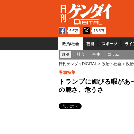
6.6万
18.5万
政治/社会
芸能
スポーツ
ライ
政治
社会
事件
コラム
日刊ゲンダイDIGITAL
政治・社会
政治
巻頭特集
トランプに媚びる暇があ
の脆さ、危うさ