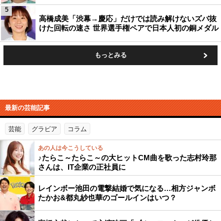
5
高橋成美「渋幕→慶応」だけでは読み解けないズバ抜
けた回転の速さ 世界選手権ペアで日本人初の銅メダル
もっとみる
最新の芸能記事
芸能
グラビア
コラム
あの人は今こうしている
♪たらこ～たらこ～の大ヒットCM曲を歌った志村玲那
さんは、IT企業の正社員に
レインボー池田の電撃結婚で気になる…相方ジャンボ
たかお&都丸紗也華のゴールインはいつ？