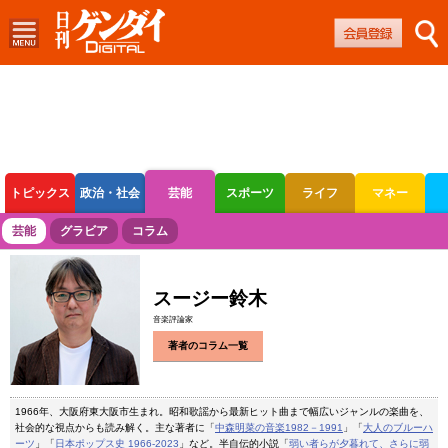
トピックス
政治・社会
芸能
スポーツ
ライフ
マネー
ボートレース
競輪
オートレース
芸能
グラビア
コラム
スージー鈴木
音楽評論家
著者のコラム一覧
1966年、大阪府東大阪市生まれ。昭和歌謡から最新ヒット曲まで幅広いジャンルの楽曲を、
社会的な視点からも読み解く。主な著者に「
中森明菜の音楽1982－1991
」「
大人のブルーハ
ーツ
」「
日本ポップス史 1966-2023
」など。半自伝的小説「
弱い者らが夕暮れて、さらに弱