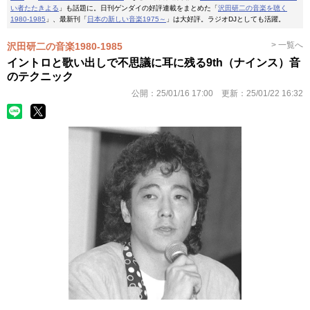
い者たたきよる
」も話題に。日刊ゲンダイの好評連載をまとめた「
沢田研二の音楽を聴く
1980-1985
」、最新刊「
日本の新しい音楽1975～
」は大好評。ラジオDJとしても活躍。
> 一覧へ
沢田研二の音楽1980-1985
イントロと歌い出しで不思議に耳に残る9th（ナインス）音
のテクニック
公開：
25/01/16 17:00
更新：
25/01/22 16:32