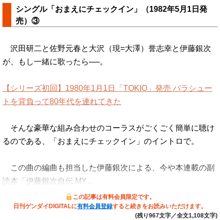
シングル「おまえにチェックイン」（1982年5月1日発
売）③
沢田研二と佐野元春と大沢（現=大澤）誉志幸と伊藤銀次
が、もし一緒に歌ったら──。
【シリーズ初回】1980年1月1日「TOKIO」発売 パラシュー
トを背負って80年代を連れてきた
そんな豪華な組み合わせのコーラスがごくごく簡単に聴け
るのである、「おまえにチェックイン」のイントロで。
この曲の編曲も担当した伊藤銀次による、今や本連載の副
読本「伊藤銀次自伝 MY…
この記事は有料会員限定です。
日刊ゲンダイDIGITALに
有料会員登録
すると続きをお読みいただけます。
(残り967文字／全文1,108文字)