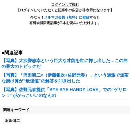
ログインして読む
【ログインしていただくと記事中の広告が非表示になります】
今なら！
メルマガ会員（無料）に登録
すると
有料会員限定記事が3本お読みいただけます。
■関連記事
【写真】大沢誉志幸という巨大な才能を世に押し出した…この曲
の最大のトピックだ
【写真】「沢田研二×（伊藤銀次+佐野元春）」という過激で無茶
な掛け算が“最強値”の解答を叩き出した
【写真】佐野元春提供「BYE BYE HANDY LOVE」での“ゲリロ
ン！”がかっこいいのなんの
関連キーワード
沢田研二