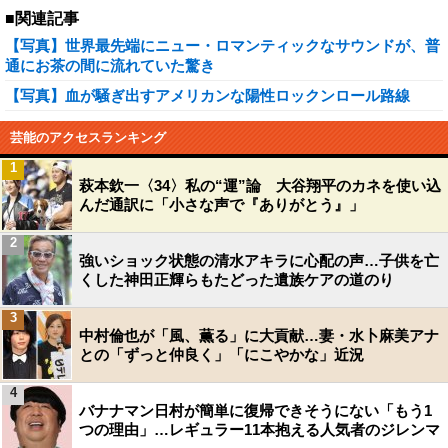
■関連記事
【写真】世界最先端にニュー・ロマンティックなサウンドが、普
通にお茶の間に流れていた驚き
【写真】血が騒ぎ出すアメリカンな陽性ロックンロール路線
芸能のアクセスランキング
1
萩本欽一〈34〉私の“運”論 大谷翔平のカネを使い込
んだ通訳に「小さな声で『ありがとう』」
2
強いショック状態の清水アキラに心配の声…子供を亡
くした神田正輝らもたどった遺族ケアの道のり
3
中村倫也が「風、薫る」に大貢献…妻・水卜麻美アナ
との「ずっと仲良く」「にこやかな」近況
4
バナナマン日村が簡単に復帰できそうにない「もう1
つの理由」…レギュラー11本抱える人気者のジレンマ