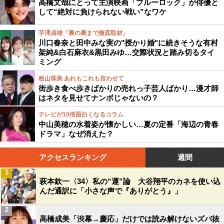
高橋文哉にとって主演映画「ブルーロック」が俳優と
して“絶対に負けられない戦い”なワケ
芋澤貞雄「裏の裏まで徹底取材」
川口春奈と田中みな実の"授かり婚"に続きそうな有村
架純&白石麻衣&黒田みゆ…交際状況と踏み切るタイ
ミング
桧山珠美 あれもこれも言わせて
街歩き食べ歩きばかりの売れっ子芸人ばかり…漫才師
はネタを見せてナンボじゃないの？
テレビが10倍面白くなるコラム
中山美穂の水着姿が懐かしい…夏の定番「海辺の青春
ドラマ」なぜ消えた？
アクセスランキング
週間
1
萩本欽一〈34〉私の“運”論 大谷翔平のカネを使い込
んだ通訳に「小さな声で『ありがとう』」
2
高橋成美「渋幕→慶応」だけでは読み解けないズバ抜