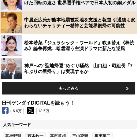
けた回転の速さ 世界選手権ペアで日本人初の銅メダル
3
中居正広氏が熊本地震被災地を支援と報道 引退後も変
わらないチャリティー精神と芸能界復帰の可能性
4
松本若菜「ジュラシック・ワールド」吹き替え《棒読
み》論争再燃…暗雲漂う主演ドラマに新たな逆風
5
神戸への“聖地帰還”めぐり騒然…山口組・司組長「7
年ぶりの里帰り」は実現するか
もっとみる
日刊ゲンダイDIGITALを読もう！
6.6万
18.5万
人気キーワード
高校野球
萩本欽一
高市首相
三山凌輝
板東英二