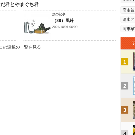
さだ君とやまぐち君
高市首
次の記事
清水ア
（88）風鈴
2024/10/01 06:00
高市早
この連載の一覧を見る
1
2
3
4