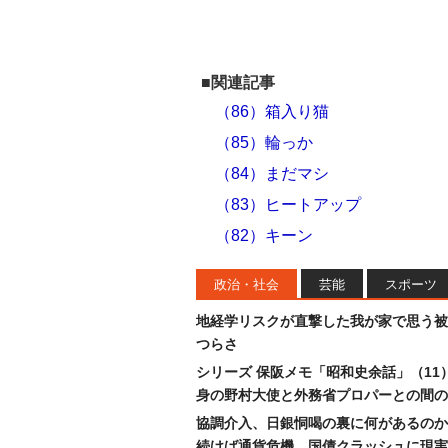
■関連記事
（86）箱入り猫
（85）輪っか
（84）まだマシ
（83）ヒートアップ
（82）キーン
政治・社会
芸能
スポーツ
地経学リスクが直撃した我が家で思う被
つらさ
シリーズ 保阪メモ「昭和史余話」（11
身の野村大使と外務省プロパーとの間の
協調介入、日銀恫喝の裏に何があるのか
続けば通貨危機、国債クラッシュに現実