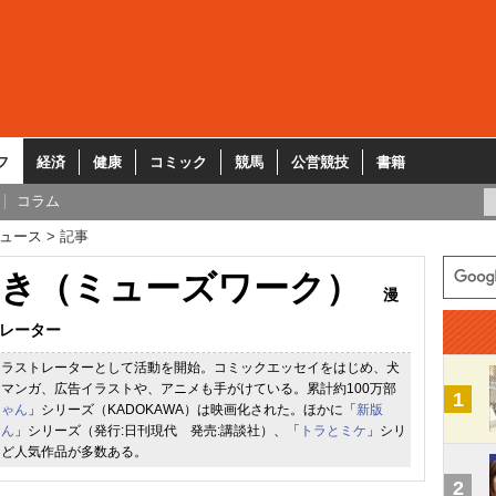
フ
経済
健康
コミック
競馬
公営競技
書籍
コラム
ュース
記事
き（ミューズワーク）
漫
レーター
イラストレーターとして活動を開始。コミックエッセイをはじめ、犬
マンガ、広告イラストや、アニメも手がけている。累計約100万部
1
ちゃん
」シリーズ（KADOKAWA）は映画化された。ほかに「
新版
さん
」シリーズ（発行:日刊現代 発売:講談社）、「
トラとミケ
」シリ
など人気作品が多数ある。
2