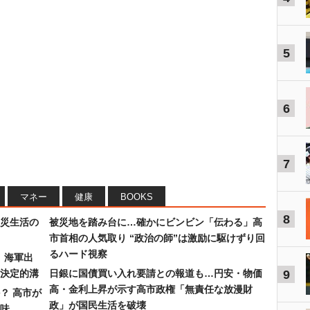
5
6
7
マネー
健康
BOOKS
8
災生活の
被災地を踏み台に…確かにビンビン「伝わる」高
市首相の人気取り “政治の師”は激励に駆けずり回
るハード視察
）海軍出
決定的溝
日銀に国債買い入れ要請との報道も…円安・物価
9
高・金利上昇が示す高市政権「無責任な放漫財
？ 高市が
政」が国民生活を破壊
味