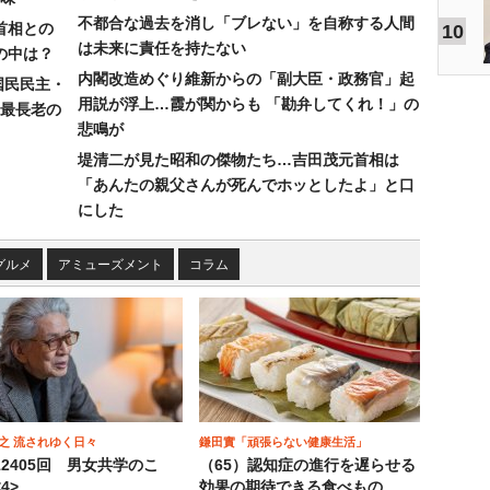
不都合な過去を消し「ブレない」を自称する人間
首相との
10
は未来に責任を持たない
の中は？
内閣改造めぐり維新からの「副大臣・政務官」起
国民民主・
用説が浮上…霞が関からも 「勘弁してくれ！」の
最長老の
悲鳴が
堤清二が見た昭和の傑物たち…吉田茂元首相は
「あんたの親父さんが死んでホッとしたよ」と口
にした
グルメ
アミューズメント
コラム
之 流されゆく日々
鎌田實「頑張らない健康生活」
12405回 男女共学のこ
（65）認知症の進行を遅らせる
4>
効果の期待できる食べもの