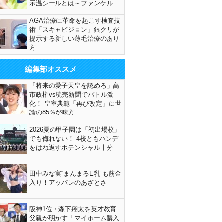
示温シールとは～ファンケル
AGA治療に革命を起こす検査技
術「スキャビジョン」銀クリが
提示する新しい薄毛治療のあり
方
編集部オススメ
「将来の愛子天皇を認めろ」高
市政権vs読売新聞でバトル激
化！ 皇室典範「再び改定」に世
論の85％が味方
2026夏の甲子園は「初出場校」
でも侮れない！ 4校ともハンデ
をはね返すポテンシャル十分
田中みな実“まんまるE乳”も筋金
入り！アッパレのあざとさ
阪神1位・森下翔太を英才教育
父親が明かす「マイホーム購入