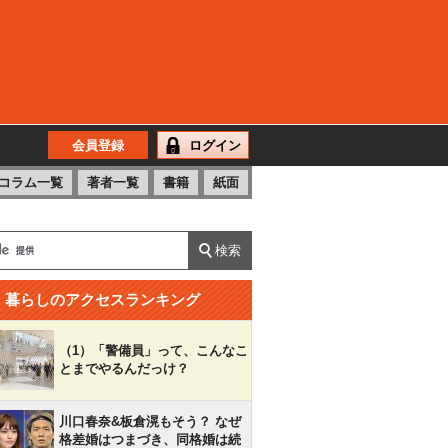
会員登録
ログイン
コラム一覧
著者一覧
書籍
紙面
暮らしのアクセスランキング
（1）「警備員」って、こんなこ
とまでやるんだっけ？
川口春奈&板倉滉もそう？ なぜ
格差婚はつまづき、同格婚は続