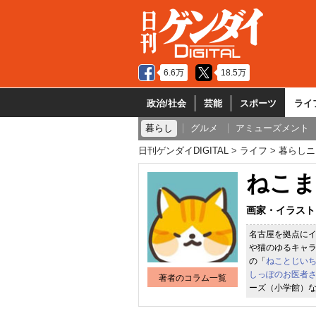
6.6万
18.5万
政治/社会
芸能
スポーツ
ライ
暮らし
グルメ
アミューズメント
日刊ゲンダイDIGITAL
ライフ
暮らしニ
ねこま
画家・イラスト
名古屋を拠点に
や猫のゆるキャラ
の「
ねことじい
しっぽのお医者
著者のコラム一覧
ーズ（小学館）