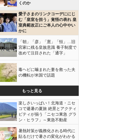
くのか
愛子さまのリンクコーデににじ
む「皇室を担う」覚悟の表れ 皇
室典範改正にご本人の心中やい
かに
「朝」「彦」「憲」「恒」…旧
宮家に残る皇族意識 養子制度で
改めて注目された「通字」
毒ヘビに噛まれた妻を救った夫
の機転が米国で話題
もっと見る
楽しさいっぱい！北海道・ニセ
コで避暑の夏旅 絶景とアクティ
ビティが揃う「ニセコ東急 グラ
ン・ヒラフ」～東急不動産
暑熱対策が義務化される時代に
貼るだけで暑さの変化がわかる