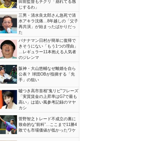
田前監督もチクリ「崩れてる感
じするわ」
三男・清水良太郎さん急死で清
水アキラ沈痛…8年越しの「父子
再共演」が始まったばかりだっ
た
バナナマン日村が簡単に復帰で
きそうにない「もう1つの理由」
…レギュラー11本抱える人気者
のジレンマ
阪神・大山悠輔なぜ離婚を自ら
公表？ 球団OBが指摘する「先
手」の狙い
嘘つき高市首相“鬼リピ”フレーズ
「実質賃金の上昇率はG7で最も
高い」は追い風参考記録のマヤ
カシ
菅野智之トレード不成立の裏に
致命的な“前科”…ここまで11勝4
敗でも市場価値が低かったワケ