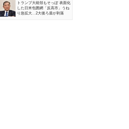
トランプ大統領もそっぽ 表面化
した日米包囲網「反高市」うね
り急拡大…2大後ろ盾が剥落