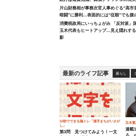
片山財務相が事務次官人事めぐる“高市
暗闘”に勝利…表面的には“従順”でも腹
消費税政局にいっちょがみ 「反対派」
玉木代表もヒートアップ…見え隠れする
影
最新のライフ記事
暮らし
10秒でできる脳トレ「漢字まちがいさが
五木寛
し」
連載
第3問 見つけてみよう！一文
ろ <