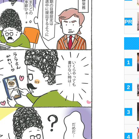
PR
1
2
3
4