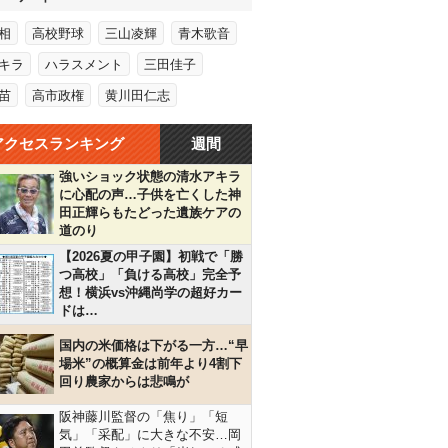
相
高校野球
三山凌輝
青木歌音
キラ
ハラスメント
三田佳子
苗
高市政権
黄川田仁志
アクセスランキング
週間
強いショック状態の清水アキラ
に心配の声…子供を亡くした神
田正輝らもたどった遺族ケアの
道のり
【2026夏の甲子園】初戦で「勝
つ高校」「負ける高校」完全予
想！横浜vs沖縄尚学の超好カー
ドは…
国内の米価格は下がる一方…“早
場米”の概算金は前年より4割下
回り農家からは悲鳴が
阪神藤川監督の「焦り」「短
気」「采配」に大きな不安…岡