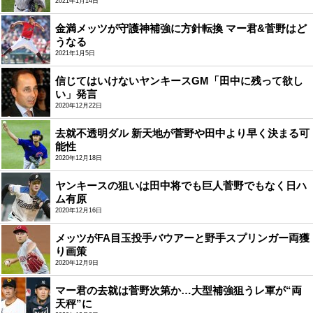
2021年1月14日
金満メッツが守護神補強に方針転換 マー君&菅野はど
うなる
2021年1月5日
信じてはいけないヤンキースGM「田中に残って欲し
い」発言
2020年12月22日
去就不透明ダル 新天地が菅野や田中より早く決まる可
能性
2020年12月18日
ヤンキースの狙いは田中将でも巨人菅野でもなく日ハ
ム有原
2020年12月16日
メッツがFA目玉投手バウアーと野手スプリンガー両獲
り画策
2020年12月9日
マー君の去就は菅野次第か…大型補強狙うレ軍が“両
天秤”に