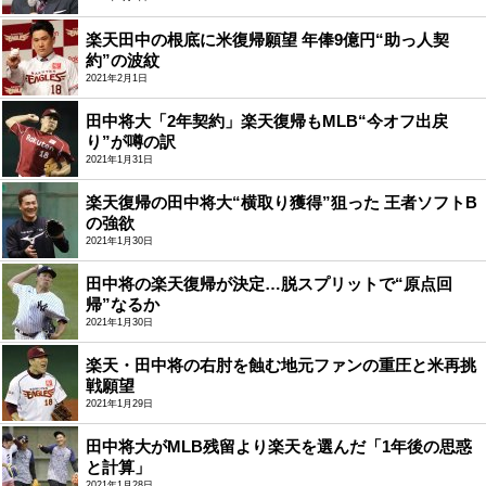
楽天田中の根底に米復帰願望 年俸9億円“助っ人契
約”の波紋
2021年2月1日
田中将大「2年契約」楽天復帰もMLB“今オフ出戻
り”が噂の訳
2021年1月31日
楽天復帰の田中将大“横取り獲得”狙った 王者ソフトB
の強欲
2021年1月30日
田中将の楽天復帰が決定…脱スプリットで“原点回
帰”なるか
2021年1月30日
楽天・田中将の右肘を蝕む地元ファンの重圧と米再挑
戦願望
2021年1月29日
田中将大がMLB残留より楽天を選んだ「1年後の思惑
と計算」
2021年1月28日