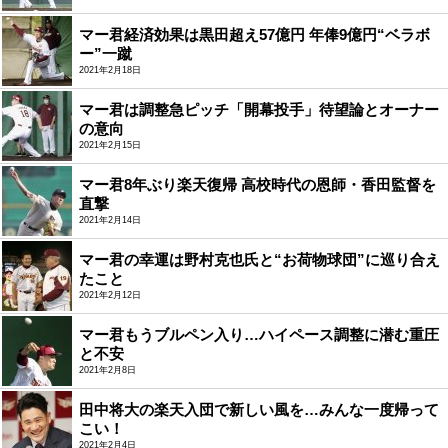
マー君経済効果は黒田超え57億円 年俸9億円“ベラボ
ー”一蹴
2021年2月18日
マー君は調整急ピッチ「開幕投手」待望論とオーナー
の意向
2021年2月15日
マー君8年ぶり楽天復帰 高校時代の恩師・香田監督を
直撃
2021年2月14日
マー君の幸運は野村克也氏と“お荷物球団”に巡り合え
たこと
2021年2月12日
マー君もうブルペン入り…ハイペース調整に潜む重圧
と不安
2021年2月8日
田中将大の楽天入団で新しい風を…みんな一度帰って
こい！
2021年2月4日