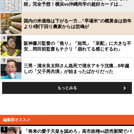
校」完全予想！横浜vs沖縄尚学の超好カードは…
3
国内の米価格は下がる一方…“早場米”の概算金は前年
より4割下回り農家からは悲鳴が
4
阪神藤川監督の「焦り」「短気」「采配」に大きな不
安…岡田前監督もチクリ「崩れてる感じするわ」
5
三男・清水良太郎さん急死で清水アキラ沈痛…8年越
しの「父子再共演」が始まったばかりだった
もっとみる
編集部オススメ
1
「将来の愛子天皇を認めろ」高市政権vs読売新聞でバ