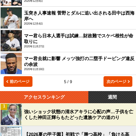
2020年12月8日
玉突き人事速報 菅野とダルに追い出される田中は西海
岸へ
2020年12月4日
マー君ら日本人選手は試練…財政難でスケベ根性が命
取りに
2020年11月27日
マー君去就に影響 メッツ強打の二塁手ドーピング違反
の余波
2020年11月19日
前のページ
次のページ
5 / 9
アクセスランキング
週間
1
強いショック状態の清水アキラに心配の声…子供を亡
くした神田正輝らもたどった遺族ケアの道のり
2
【2026夏の甲子園】初戦で「勝つ高校」「負ける高