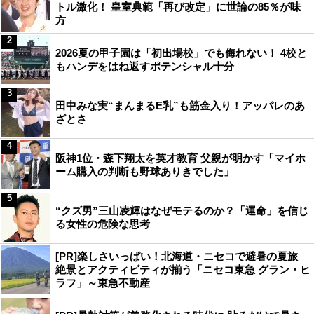
トル激化！ 皇室典範「再び改定」に世論の85％が味
方
2
2026夏の甲子園は「初出場校」でも侮れない！ 4校と
もハンデをはね返すポテンシャル十分
3
田中みな実“まんまるE乳”も筋金入り！アッパレのあ
ざとさ
4
阪神1位・森下翔太を英才教育 父親が明かす「マイホ
ーム購入の判断も野球ありきでした」
5
“クズ男”三山凌輝はなぜモテるのか？「運命」を信じ
る女性の危険な思考
[PR]楽しさいっぱい！北海道・ニセコで避暑の夏旅
絶景とアクティビティが揃う「ニセコ東急 グラン・ヒ
ラフ」～東急不動産