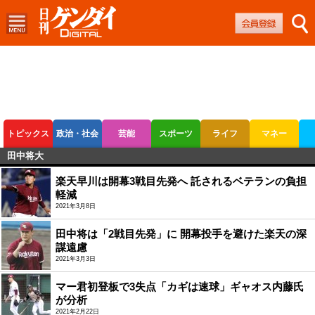
トピックス
政治・社会
芸能
スポーツ
ライフ
マネー
田中将大
ボートレース
競輪
オートレース
楽天早川は開幕3戦目先発へ 託されるベテランの負担
軽減
2021年3月8日
田中将は「2戦目先発」に 開幕投手を避けた楽天の深
謀遠慮
2021年3月3日
マー君初登板で3失点「カギは速球」ギャオス内藤氏
が分析
2021年2月22日