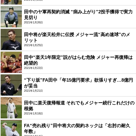
田中のヤ軍再契約消滅 “病み上がり”2投手獲得で実力
見切り
2021年1月26日
田中将が楽天松井に伝授 メジャー流“高め速球”のメ
リット
2021年1月25日
田中“楽天1年限定”説がはらむ危険 メジャー再復帰は
絶望的
2021年1月22日
“下り坂”FA田中「年15億円要求」欲張りすぎ…8億円
が妥当
2021年1月21日
田中に楽天復帰報道 それでもメジャー続行これだけの
根拠
2021年1月18日
FA“売れ残り”田中将大の契約ネックは「右肘の耐久
年数」