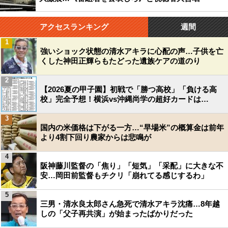
アクセスランキング
週間
1
強いショック状態の清水アキラに心配の声…子供を亡
くした神田正輝らもたどった遺族ケアの道のり
2
【2026夏の甲子園】初戦で「勝つ高校」「負ける高
校」完全予想！横浜vs沖縄尚学の超好カードは…
3
国内の米価格は下がる一方…“早場米”の概算金は前年
より4割下回り農家からは悲鳴が
4
阪神藤川監督の「焦り」「短気」「采配」に大きな不
安…岡田前監督もチクリ「崩れてる感じするわ」
5
三男・清水良太郎さん急死で清水アキラ沈痛…8年越
しの「父子再共演」が始まったばかりだった