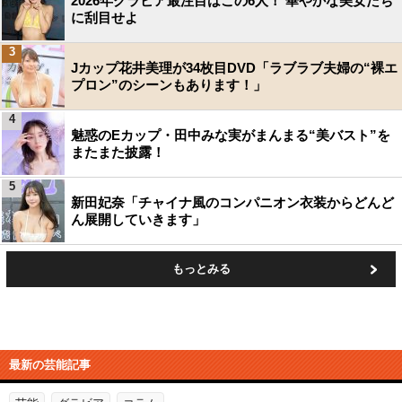
2026年グラビア最注目はこの6人！ 華やかな美女たち
に刮目せよ
3
Jカップ花井美理が34枚目DVD「ラブラブ夫婦の“裸エ
プロン”のシーンもあります！」
4
魅惑のEカップ・田中みな実がまんまる“美バスト”を
またまた披露！
5
新田妃奈「チャイナ風のコンパニオン衣装からどんど
ん展開していきます」
もっとみる
最新の芸能記事