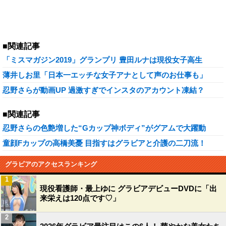
■関連記事
「ミスマガジン2019」グランプリ 豊田ルナは現役女子高生
薄井しお里「日本一エッチな女子アナとして声のお仕事も」
忍野さらが動画UP 過激すぎでインスタのアカウント凍結？
■関連記事
忍野さらの色艶増した“Gカップ神ボディ”がグアムで大躍動
童顔Fカップの高橋美憂 目指すはグラビアと介護の二刀流！
グラビアのアクセスランキング
1
現役看護師・最上ゆに グラビアデビューDVDに「出
来栄えは120点です♡」
2