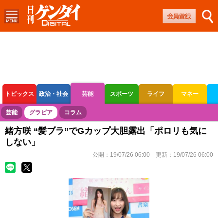
トピックス
政治・社会
芸能
スポーツ
ライフ
マネー
ボートレース
競輪
オートレース
芸能
グラビア
コラム
緒方咲 “髪ブラ”でGカップ大胆露出「ポロリも気に
しない」
公開：
19/07/26 06:00
更新：
19/07/26 06:00