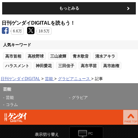
もっとみる
日刊ゲンダイDIGITALを読もう！
6.6万
18.5万
人気キーワード
高市首相
高校野球
三山凌輝
青木歌音
清水アキラ
ハラスメント
神田愛花
三田佳子
高市早苗
高市政権
日刊ゲンダイDIGITAL
芸能
グラビアニュース
記事
芸能
芸能
グラビア
コラム
表示切り替え