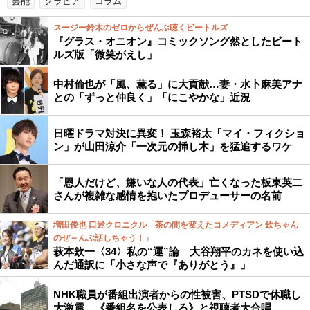
芸能
グラビア
コラム
スージー鈴木のゼロからぜんぶ聴くビートルズ
『グラス・オニオン』コミックソング然としたビート
ルズ版「微笑がえし」
中村倫也が「風、薫る」に大貢献…妻・水卜麻美アナ
との「ずっと仲良く」「にこやかな」近況
日曜ドラマ対決に異変！ 玉森裕太「マイ・フィクショ
ン」が山田涼介「一次元の挿し木」を猛追するワケ
「恩人だけど、嫌いな人の代表」亡くなった板東英二
さんが複雑な感情を抱いたプロデューサーの名前
増田俊也 口述クロニクル「茶の間を変えたコメディアン 欽ちゃん
のぜ～んぶ話しちゃう！」
萩本欽一〈34〉私の“運”論 大谷翔平のカネを使い込
んだ通訳に「小さな声で『ありがとう』」
NHK職員が番組出演者からの性被害、PTSDで休職し
大激震…《番組名を公表しろ》と視聴者大合唱