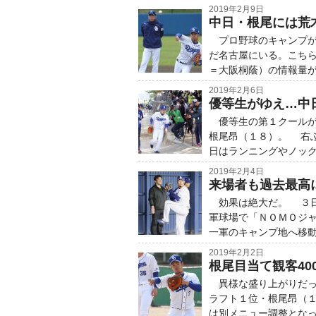
2019年2月9日
中日・根尾には荒
プロ野球のキャンプが
だ名古屋にいる。こち
＝大阪桐蔭）の情報量が
2019年2月6日
優等生がゆえ…中
優等生の第１クールが
根尾昂（１８）。 右
日はランニングやノック
2019年2月4日
来場者も過去最高に
効果は絶大だ。 ３日
軍球場で「ＮＯＭＯジ
一軍のキャンプ地へ移動
2019年2月2日
根尾目当て観客40
異様な盛り上がりだっ
ラフト１位・根尾昂（
は別メニュー調整となっ