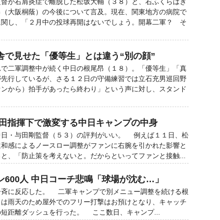
督が右肩炎症で離脱した松坂大輔（３８）と、右ふくらはぎ
昂（大阪桐蔭）の今後について言及。現在、関東地方の病院で
に関し、「２月中の投球再開はないでしょう。開幕二軍？ そ
舎で見せた「優等生」とは違う“別の顔”
で二軍調整中が続く中日の根尾昂（１８）。「優等生」「真
が先行しているが、さる１２日の守備練習では立石充男巡回野
ァンから）拍手があったら終わり」という声に対し、スタンド
 与田指揮下で激変する中日キャンプの中身
日・与田剛監督（５３）の評判がいい。 例えば１１日、松
違和感によるノースロー調整がファンに右腕を引かれた影響と
と、「防止策を考えないと。だからといってファンと接触...
600人 中日コーチ悲鳴「球場が沈む…」
斉に反応した。 二軍キャンプで別メニュー調整を続ける根
日は雨天のため屋外でのフリー打撃はお預けとなり、キャッチ
短距離ダッシュを行った。 ここ数日、キャンプ...