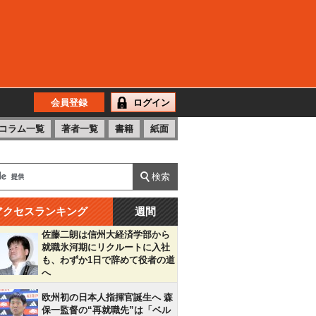
会員登録
ログイン
コラム一覧
著者一覧
書籍
紙面
アクセスランキング
週間
佐藤二朗は信州大経済学部から
就職氷河期にリクルートに入社
も、わずか1日で辞めて役者の道
へ
欧州初の日本人指揮官誕生へ 森
保一監督の“再就職先”は「ベル