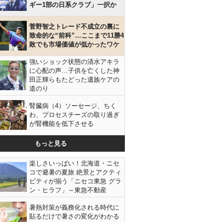
ギー1部の日系クラブ」一択か
菅野智之トレード不成立の裏に
致命的な“前科”…ここまで11勝4
敗でも市場価値が低かったワケ
強いショック状態の清水アキラ
に心配の声…子供を亡くした神
田正輝らもたどった遺族ケアの
道のり
腎臓病（4）ソーセージ、ちく
わ、プロセスチーズの取り過ぎ
が腎機能を低下させる
もっと見る
楽しさいっぱい！北海道・ニセ
コで避暑の夏旅 絶景とアクティ
ビティが揃う「ニセコ東急 グラ
ン・ヒラフ」～東急不動産
暑熱対策が義務化される時代に
貼るだけで暑さの変化がわかる