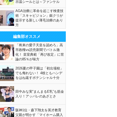
示温シールとは～ファンケル
AGA治療に革命を起こす検査技
術「スキャビジョン」銀クリが
提示する新しい薄毛治療のあり
方
編集部オススメ
「将来の愛子天皇を認めろ」高
市政権vs読売新聞でバトル激
化！ 皇室典範「再び改定」に世
論の85％が味方
2026夏の甲子園は「初出場校」
でも侮れない！ 4校ともハンデ
をはね返すポテンシャル十分
田中みな実“まんまるE乳”も筋金
入り！アッパレのあざとさ
阪神1位・森下翔太を英才教育
父親が明かす「マイホーム購入