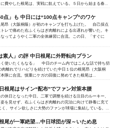
に費やした根尾は、実戦に飢えている。５日から始まる春...
0点」も 中日には“100点キャンプ”のワケ
尾昂（大阪桐蔭）が初のキャンプを打ち上げた。 自己採点
主トレで痛めた右ふくらはぎ肉離れによる出遅れが響いた。キ
になってようやく二軍の全体練習に合流。この日、「すぐに
は素人」の評 中日根尾に外野転向プラン
早く使いたくもなる」 中日のチーム内ではこんな話で持ち切
の肉離れでリハビリを続けていた中日１位の根尾昂（大阪桐
本隊に合流。慎重にケガの回復に努めてきた根尾は...
中日根尾はサイン“配布”でファン対策本腰
の休日となった中日。二軍で調整を続ける注目のルーキー、
に姿を見せず、右ふくらはぎ肉離れの完治に向けて静養に充て
く、サイン欲しさに大勢のファンが球場に集結している。...
坂&根尾が一軍絶望…中日球団が深～いため息