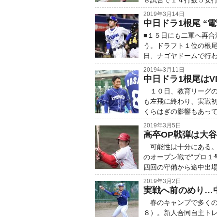
８試合で１４打数５安打
2019年3月14日
中日ドラ1根尾 “
■１５日にも二軍へ再
う。ドラフト１位の根
日、ナゴヤドームで行わ
2019年3月11日
中日ドラ1根尾はV
１０日、教育リーグの
も左飛に終わり、実戦
くらはぎの影響もあって
2019年3月5日
高卒OP戦弾は大谷
可能性は十分にある。
のオープン戦で“プロ
四回の守備から途中出場
2019年3月2日
実戦へ前のめり…
春のキャンプで多くの
８）。新人合同自主ト