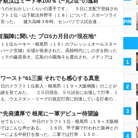
航汰はミート率100％で“丸2世”の逸材
いうのがおかしいくらいの選手です」 ５日に支配下登録され
ラフト１位・山下航汰外野手（１８）について、スポーツライ
PR
言った。 健大高崎３年時、センバツで２試合連...
脳陣に聞いた プロ5カ月目の“現在地”
ト１位ルーキー・根尾昂（１９）のフレッシュオールスター
命パーク宮城）出場が発表された。高校時代にしのぎを削った
ロッテの藤原恭大、広島の小園海斗も選出され、メディアは
1
ワースト”61三振 それでも感心する真意
日のドラフト１位新人・根尾昂（１９＝大阪桐蔭）のことが
2
成績を見てみた。 ２０日現在、５０試合に出場して打率．１
も、ウエスタン・リーグの規定打席に到達している打者の...
3
日戦”先発濃厚で 根尾に一軍デビュー待望論
させてもいい」 中日のドラフト１位・根尾昂（１９＝大阪桐
内ではこんな声がある。 １６日、甲子園で行われた阪神との
ーによる中前打を放った。二軍では打率．１５０...
4