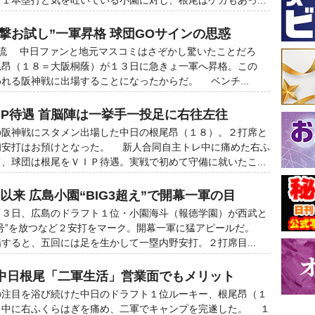
１本塁打と気を吐いている小園に対し、根尾はケガもあっ...
電撃お試し”一軍昇格 球団GOサインの思惑
合流 中日ファンと地元マスコミはさぞかし驚いたことだろ
尾昂（１８＝大阪桐蔭）が１３日に急きょ一軍へ昇格。この
れる阪神戦に出場することになったからだ。 ベンチ...
IP待遇 首脳陣は一挙手一投足に右往左往
阪神戦にスタメン出場した中日の根尾昂（１８）。２打席と
初安打はお預けとなった。 新人合同自主トレ中に痛めた右ふ
、球団は根尾をＶＩＰ待遇。実戦で初めて守備に就いたこ...
以来 広島小園“BIG3超え”で開幕一軍の目
３日、広島のドラフト１位・小園海斗（報徳学園）が西武と
１号”を放つなど２安打をマーク。開幕一軍に猛アピールだ。
すると、五回には足を生かして一塁内野安打。２打席目...
中日根尾「二軍生活」営業面でもメリット
注目を浴び続けた中日のドラフト１位ルーキー、根尾昂（１
レ中に右ふくらはぎを痛め、二軍でキャンプを完遂した。 １