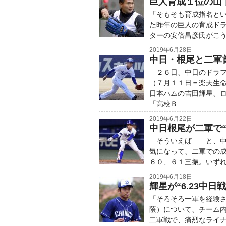
巨人育成１位の山下
「そもそも育成指名と
た昨年の巨人の育成ド
ターの安倍昌彦氏がこう
2019年6月28日
中日・根尾と二軍首
２６日、中日のドラフ
（７月１１日＝楽天生
日本ハムの吉田輝星、
「高校Ｂ...
2019年6月22日
中日根尾が二軍で“
そういえば……と、中
気になって、二軍での
６０、６１三振。いずれ
2019年6月18日
輝星が“6.23中
「そろそろ一軍を経験
蔭）について、チーム
二軍戦で、痛烈なライナ