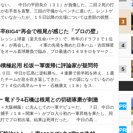
ない。 中日の平田良介（３１）が負傷した。二回２死の打
球が右手首を直撃。三回の守備からベンチに退いた。レントゲ
ていなかったが、１５日以降の出場については患部の状態...
3
卒BIG4”再会で根尾が感じた「プロの壁」
レッシュ球宴（楽天生命パーク）で、昨年のドラフトで１位
4
Ｇ４」が再会した。 イ軍の先発を務めた日本ハム・吉田輝星
をオール直球勝負で臨み、プロ最速の１４９キロをマーク...
の積極起用 松坂一軍復帰に評論家が疑問符
5
０日、中日が広島に逆転勝ち。４連勝で前半戦を終え、１週
したチームが息を吹き返してきた。 その源になっているのが
フト４位の高卒ルーキー・石橋康太（１８）をス...
ー 竜ドラ4石橋は根尾との切磋琢磨が刺激
PR
＝大阪桐蔭）に先んじての一軍デビューだ。 ７日、中日の
太捕手（１８＝関東一）がプロ入り初の一軍昇格を果たし、同
打でプロ初出場。結果は死球だった。 中日の高...
PR