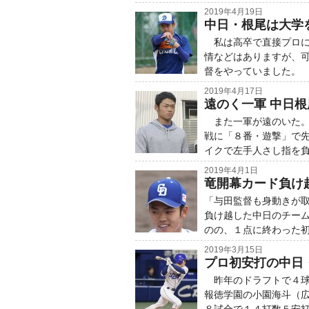
2019年4月19日
中日・根尾は大学
私は高卒で直接プロに
情などはありますが、
督をやっていました。 
2019年4月17日
遠のく一軍 中日根
また一軍が遠のいた。
戦に「８番・遊撃」で
イクで左手人さし指を負
2019年4月1日
竜開幕カード負け
「与田監督も身動きが
負け越した中日のチー
のの、１点に終わった初
2019年3月15日
プロ初安打の中日
昨年のドラフトで４球
報徳学園の小園海斗（