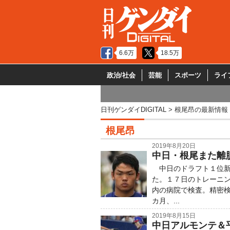
6.6万
18.5万
政治/社会
芸能
スポーツ
ライ
日刊ゲンダイDIGITAL
根尾昂の最新情報
根尾昂
2019年8月20日
中日・根尾また離
中日のドラフト１位新
た。１７日のトレーニ
内の病院で検査。精密
カ月、...
2019年8月15日
中日アルモンテ＆