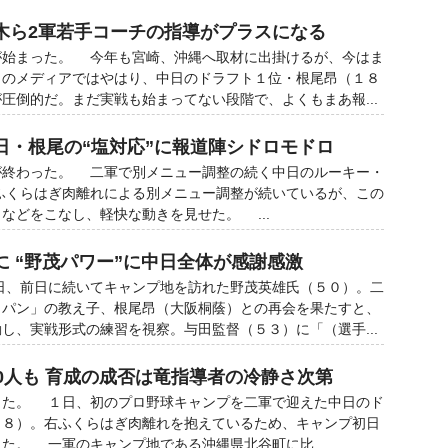
木ら2軍若手コーチの指導がプラスになる
始まった。 今年も宮崎、沖縄へ取材に出掛けるが、今はま
らのメディアではやはり、中日のドラフト１位・根尾昂（１８
圧倒的だ。まだ実戦も始まってない段階で、よくもまあ報...
日・根尾の“塩対応”に報道陣シドロモドロ
終わった。 二軍で別メニュー調整の続く中日のルーキー・
ふくらはぎ肉離れによる別メニュー調整が続いているが、この
などをこなし、軽快な動きを見せた。 ...
 “野茂パワー”に中日全体が感謝感激
、前日に続いてキャンプ地を訪れた野茂英雄氏（５０）。二
ャパン」の教え子、根尾昂（大阪桐蔭）との再会を果たすと、
し、実戦形式の練習を視察。与田監督（５３）に「（選手...
0人も 育成の成否は竜指導者の冷静さ次第
た。 １日、初のプロ野球キャンプを二軍で迎えた中日のド
１８）。右ふくらはぎ肉離れを抱えているため、キャンプ初日
た。 一軍のキャンプ地である沖縄県北谷町に比...