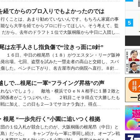
を経てからのプロ入りでもよかったのでは
行くことは、あまり勧めていないんです。もちろん家庭の事
5
可能なら大学を経てからプロに行ってほしい。そう考えて、監
だから、去年のドラフト１位で大阪桐蔭から中日に入団し...
尾は左手人さし指負傷で“泣きっ面に8針”
 １６日、中日の根尾昂（１８）がウエスタン・リーグ阪神
先発出場。七回、盗塁を試みた一塁走者の高山と交錯し、スパ
傷した。ベンチに下がり、名古屋市内の病院へ直行。８針...
越しで…根尾に一軍“フライング昇格”の声
取れないでしょう」 敵地・横浜でＤｅＮＡ相手に１勝２敗と
ム関係者がこうつぶやいた。 ２戦目こそ９得点で大勝したも
戦に加え、この日も２―３でサヨナラ負け。得点...
・根尾 “一歩先行く”小園に追いつく根拠
団の１位入札が競合したのが、大阪桐蔭の根尾昂（中日）と
広島）だった。 キャンプから一軍に帯同し続け、オープン戦