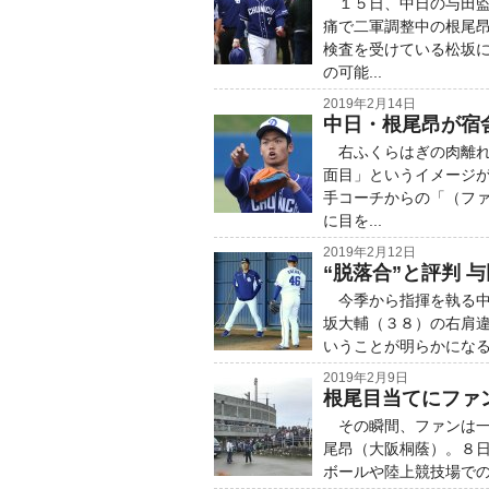
１５日、中日の与田監
痛で二軍調整中の根尾
検査を受けている松坂
の可能...
2019年2月14日
中日・根尾昂が宿
右ふくらはぎの肉離れ
面目」というイメージ
手コーチからの「（フ
に目を...
2019年2月12日
“脱落合”と評判
今季から指揮を執る中
坂大輔（３８）の右肩
いうことが明らかになる
2019年2月9日
根尾目当てにファン
その瞬間、ファンは一
尾昂（大阪桐蔭）。８
ボールや陸上競技場での