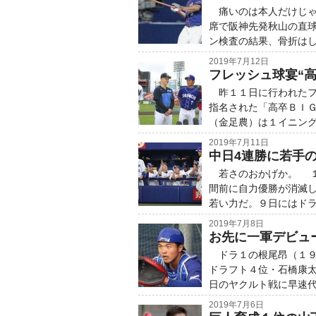
痛いのは本人だけじゃ
席で阪神先発秋山の直
ン検査の結果、骨折はし
2019年7月12日
フレッシュ球宴“高
昨１１日に行われたフ
指名された「高卒ＢＩ
（金足農）は１イニング
2019年7月11日
中日4連勝に若手
若さのおかげか。 １
間前に自力優勝が消滅
若い力だ。９日にはドラ
2019年7月8日
お先に一軍デビュ
ドラ１の根尾昂（１９
ドラフト４位・石橋康
日のヤクルト戦に早速代
2019年7月6日