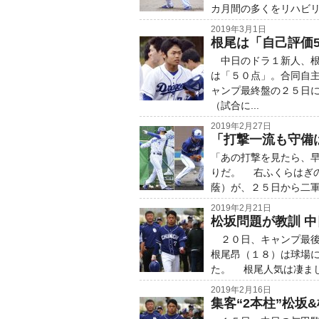
カ月間の多くをリハビリ
2019年3月1日
根尾は「自己評価5
中日のドラ１新人、根
は「５０点」。合同自
ャンプ最終盤の２５日
（試合に...
2019年2月27日
「打撃一流も守備
「あの打撃を見たら、
りだ。 右ふくらはぎ
蔭）が、２５日から二軍
2019年2月21日
松坂問題が教訓 
２０日、キャンプ最後
根尾昂（１８）は球場
た。 根尾人気は凄まじ
2019年2月16日
集客“2本柱”松