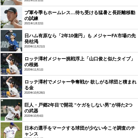
2021年2月12日
ブ軍今季もホームレス…待ち受ける猛暑と長距離移動
の試練
2021年1月22日
日ハム有原なら「2年10億円」も メジャーFA市場の先
発枯渇
2020年11月21日
ロッテ澤村メジャー挑戦浮上「山口俊と似たタイプ」
の根拠
2020年11月1日
ロッテ澤村でメジャー争奪戦か 欲しがる球団と積まれ
る金
2020年10月28日
巨人・戸郷2年目で開花 “ケガをしない男”が得た2つ
の武器
2020年10月4日
日本の選手をマークする球団が少ない今こそ調査のチ
ャンス