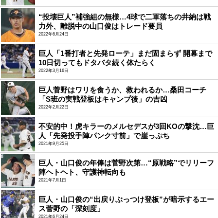
“投壊巨人”補強組の無様…4球で二軍落ちの井納は戦
力外、離脱中の山口俊はトレード要員
2022年6月24日
巨人「1番打者と先発ローテ」まだ固まらず 開幕まで
10日切ってもドタバタ続く体たらく
2022年3月16日
巨人菅野はワリを食うか、救われるか…桑田コーチ
「S班の実戦登板はキャンプ後」の吉凶
2022年2月22日
不安的中！虎キラーのメルセデスが3回KOの撃沈…巨
人「先発投手陣パンク寸前」で崖っぷち
2021年9月25日
巨人・山口俊の年俸は菅野次第…“原戦略”でリリーフ
陣ヘトヘト、守護神転向も
2021年7月1日
巨人・山口俊の“出戻りぶっつけ登板”が暗示するエー
ス菅野の「深刻度」
2021年6月24日