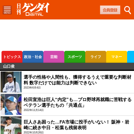
トピックス
政治・社会
芸能
スポーツ
ライフ
マネー
山口俊
ボートレース
競輪
オートレース
選手の性格や人間性も、獲得するうえで重要な判断材
料 数字だけでは能力は判断できない
2023年6月4日
松田宣浩は巨人“内定”も…プロ野球再就職に苦戦する
ベテラン選手たちの「共通点」
2022年11月14日
巨人さあ困った…FA市場に投手がいない！ 阪神・岩
崎に続き中日・松葉も残留表明
2022年10月26日