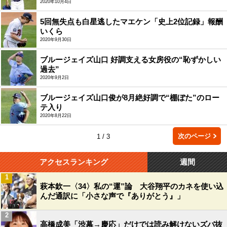
2020年10月4日
5回無失点も白星逃したマエケン「史上2位記録」報酬
いくら
2020年9月30日
ブルージェイズ山口 好調支える女房役の“恥ずかしい
過去”
2020年9月2日
ブルージェイズ山口俊が8月絶好調で“棚ぼた”のロー
テ入り
2020年8月22日
次のページ
1 / 3
アクセスランキング
週間
1
萩本欽一〈34〉私の“運”論 大谷翔平のカネを使い込
んだ通訳に「小さな声で『ありがとう』」
2
高橋成美「渋幕→慶応」だけでは読み解けないズバ抜