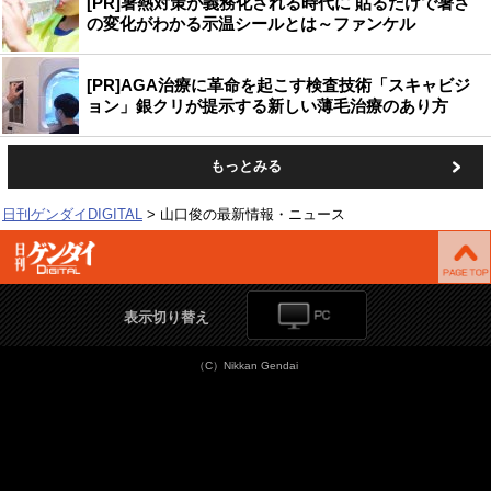
[PR]暑熱対策が義務化される時代に 貼るだけで暑さ
の変化がわかる示温シールとは～ファンケル
[PR]AGA治療に革命を起こす検査技術「スキャビジ
ョン」銀クリが提示する新しい薄毛治療のあり方
もっとみる
日刊ゲンダイDIGITAL
山口俊の最新情報・ニュース
表示切り替え
（C）Nikkan Gendai