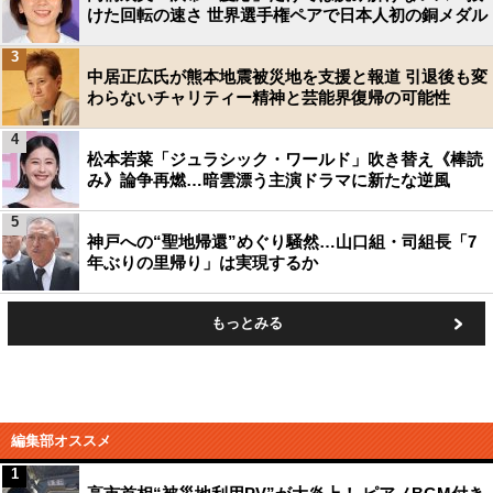
けた回転の速さ 世界選手権ペアで日本人初の銅メダル
3
中居正広氏が熊本地震被災地を支援と報道 引退後も変
わらないチャリティー精神と芸能界復帰の可能性
4
松本若菜「ジュラシック・ワールド」吹き替え《棒読
み》論争再燃…暗雲漂う主演ドラマに新たな逆風
5
神戸への“聖地帰還”めぐり騒然…山口組・司組長「7
年ぶりの里帰り」は実現するか
もっとみる
編集部オススメ
1