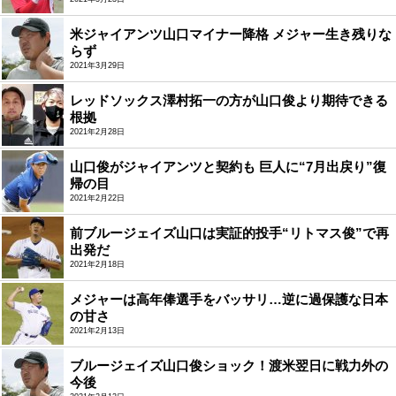
米ジャイアンツ山口マイナー降格 メジャー生き残りな
らず
2021年3月29日
レッドソックス澤村拓一の方が山口俊より期待できる
根拠
2021年2月28日
山口俊がジャイアンツと契約も 巨人に“7月出戻り”復
帰の目
2021年2月22日
前ブルージェイズ山口は実証的投手“リトマス俊”で再
出発だ
2021年2月18日
メジャーは高年俸選手をバッサリ…逆に過保護な日本
の甘さ
2021年2月13日
ブルージェイズ山口俊ショック！渡米翌日に戦力外の
今後