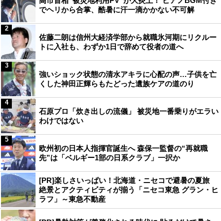
高市首相“被災地利用PV”が大炎上！ ピアノBGM付き
でヘリから合掌、酷暑に汗一滴かかない不可解
2
佐藤二朗は信州大経済学部から就職氷河期にリクルー
トに入社も、わずか1日で辞めて役者の道へ
3
強いショック状態の清水アキラに心配の声…子供を亡
くした神田正輝らもたどった遺族ケアの道のり
4
石原プロ「炊き出しの流儀」 被災地一番乗りがエラい
わけではない
5
欧州初の日本人指揮官誕生へ 森保一監督の“再就職
先”は「ベルギー1部の日系クラブ」一択か
[PR]楽しさいっぱい！北海道・ニセコで避暑の夏旅
絶景とアクティビティが揃う「ニセコ東急 グラン・ヒ
ラフ」～東急不動産