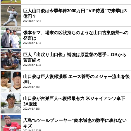
巨人山口俊は今季年俸3000万円 “VIP待遇”で来季は3
億円？
2021年6月22日
張本サマ、場末の凶状持ちのような山口古巣復帰への
発言は
2021年6月17日
巨人「出戻り山口俊」補強は原監督の悪手…OBから
苦言続々
2021年6月11日
山口俊は巨人復帰濃厚 エース菅野のメジャー流出を後
押し
2021年6月4日
山口俊が古巣巨人へ復帰最有力 米ジャイアンツ傘下
3A退団
2021年6月3日
広島“5ツールプレーヤー”鈴木誠也の数字に表れない
キズ
2021年5月23日