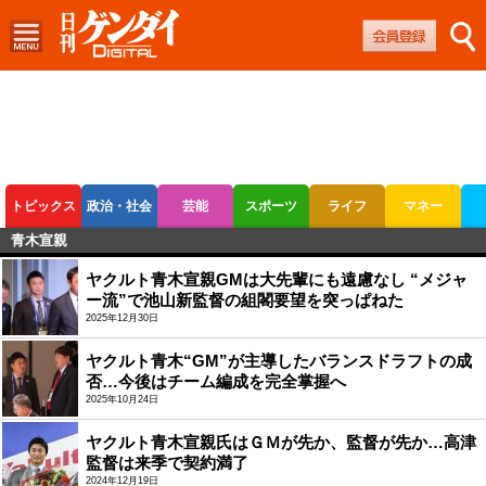
トピックス
政治・社会
芸能
スポーツ
ライフ
マネー
青木宣親
ボートレース
競輪
オートレース
ヤクルト青木宣親GMは大先輩にも遠慮なし “メジャ
ー流”で池山新監督の組閣要望を突っぱねた
2025年12月30日
ヤクルト青木“GM”が主導したバランスドラフトの成
否…今後はチーム編成を完全掌握へ
2025年10月24日
ヤクルト青木宣親氏はＧＭが先か、監督が先か…高津
監督は来季で契約満了
2024年12月19日