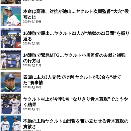
本命は高津、対抗が池山…ヤクルト次期監督“大穴”候
補とは
2019年9月10日
16連敗で脱出…ヤクルト21人が“地獄の21日間”を振り
返る
2019年6月4日
14連敗で緊急MTG…ヤクルト小川監督の去就と補強
の行方は
2019年5月31日
四回に主力3人交代で批判 ヤクルトが試合を“捨て
た”裏事情
2019年4月20日
ヤクルト村上が今季1号 “なりきり青木宣親”でようや
く結果
2019年4月5日
不動の主軸ヤクルト山田哲を奮い立たせる青木宣親の
貪欲さ