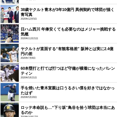
38歳ヤクルト青木が3年10億円 異例契約で球団が描く
青写真
2020年12月5日
日ハム西川 年俸安くても必要なのはメジャー挑戦する
気概
2020年11月21日
ヤクルトが直面する“有観客格差” 阪神とは実に2.4億
円の差
2020年7月8日
60本塁打と打てば打つほど守備が横着になったバレン
ティン
2020年5月21日
手を焼いた青木宣親は口うるさい僕を好きではなかっ
たはず
2020年5月20日
ロッテ本命説も…“下り坂”鳥谷を拾う球団は本当にあ
るのか
2019年10月17日