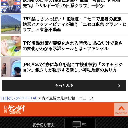
欧州初の日本人指揮官誕生へ 森保一監督の“再就職
先”は「ベルギー1部の日系クラブ」一択か
[PR]楽しさいっぱい！北海道・ニセコで避暑の夏旅
絶景とアクティビティが揃う「ニセコ東急 グラン・ヒ
ラフ」～東急不動産
[PR]暑熱対策が義務化される時代に 貼るだけで暑さ
の変化がわかる示温シールとは～ファンケル
[PR]AGA治療に革命を起こす検査技術「スキャビジ
ョン」銀クリが提示する新しい薄毛治療のあり方
もっとみる
日刊ゲンダイDIGITAL
青木宣親の最新情報・ニュース
表示切り替え