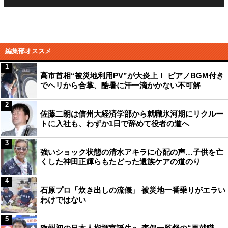
編集部オススメ
1
高市首相“被災地利用PV”が大炎上！ ピアノBGM付き
でヘリから合掌、酷暑に汗一滴かかない不可解
2
佐藤二朗は信州大経済学部から就職氷河期にリクルー
トに入社も、わずか1日で辞めて役者の道へ
3
強いショック状態の清水アキラに心配の声…子供を亡
くした神田正輝らもたどった遺族ケアの道のり
4
石原プロ「炊き出しの流儀」 被災地一番乗りがエラい
わけではない
5