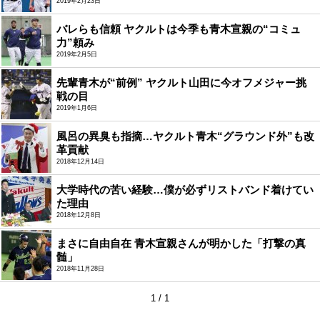
2019年2月23日
バレらも信頼 ヤクルトは今季も青木宣親の“コミュ
力”頼み
2019年2月5日
先輩青木が“前例” ヤクルト山田に今オフメジャー挑
戦の目
2019年1月6日
風呂の異臭も指摘…ヤクルト青木“グラウンド外”も改
革貢献
2018年12月14日
大学時代の苦い経験…僕が必ずリストバンド着けてい
た理由
2018年12月8日
まさに自由自在 青木宣親さんが明かした「打撃の真
髄」
2018年11月28日
1 / 1