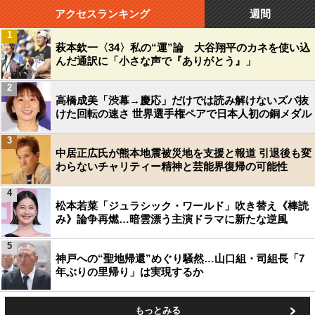
アクセスランキング
週間
1
萩本欽一〈34〉私の“運”論 大谷翔平のカネを使い込
んだ通訳に「小さな声で『ありがとう』」
2
高橋成美「渋幕→慶応」だけでは読み解けないズバ抜
けた回転の速さ 世界選手権ペアで日本人初の銅メダル
3
中居正広氏が熊本地震被災地を支援と報道 引退後も変
わらないチャリティー精神と芸能界復帰の可能性
4
松本若菜「ジュラシック・ワールド」吹き替え《棒読
み》論争再燃…暗雲漂う主演ドラマに新たな逆風
5
神戸への“聖地帰還”めぐり騒然…山口組・司組長「7
年ぶりの里帰り」は実現するか
もっとみる