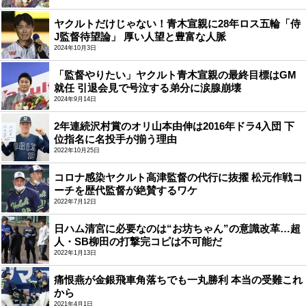
ヤクルトだけじゃない！青木宣親に28年ロス五輪「侍
J監督待望論」 厚い人望と豊富な人脈
2024年10月3日
「監督やりたい」ヤクルト青木宣親の最終目標はGM
就任 引退会見で号泣する弟分に涙腺崩壊
2024年9月14日
2年連続沢村賞のオリ山本由伸は2016年ドラ4入団 下
位指名に名投手が揃う理由
2022年10月25日
コロナ感染ヤクルト高津監督の代行に抜擢 松元作戦コ
ーチを歴代監督が絶賛するワケ
2022年7月12日
日ハム清宮に必要なのは“お坊ちゃん”の意識改革…超
人・SB柳田の打撃完コピは不可能だ
2022年1月13日
痛恨燕が金銀飛車角落ちでも一丸勝利 本当の受難これ
から
2021年4月1日