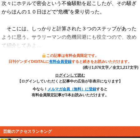
次々にホテルで密会という不倫騒動を起こしたが、その騒ぎ
からほんの１０日ほどで“危機”を乗り切った。
そこには、しっかりと計算された３つのステップがあった
ように思う。サラリーマンの危機回避にも役立つので、改め
て紹介してみよ…
この記事は有料会員限定です。
日刊ゲンダイDIGITALに
有料会員登録
すると続きをお読みいただけます。
(残り1,076文字／全文1,217文字)
ログインして読む
【ログインしていただくと記事中の広告が非表示になります】
今なら！
メルマガ会員（無料）に登録
すると
有料会員限定記事が3本お読みいただけます。
芸能のアクセスランキング