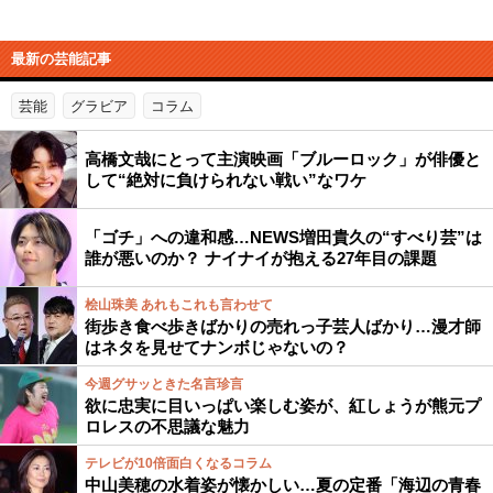
最新の芸能記事
芸能
グラビア
コラム
高橋文哉にとって主演映画「ブルーロック」が俳優と
して“絶対に負けられない戦い”なワケ
「ゴチ」への違和感…NEWS増田貴久の“すべり芸”は
誰が悪いのか？ ナイナイが抱える27年目の課題
桧山珠美 あれもこれも言わせて
街歩き食べ歩きばかりの売れっ子芸人ばかり…漫才師
はネタを見せてナンボじゃないの？
今週グサッときた名言珍言
欲に忠実に目いっぱい楽しむ姿が、紅しょうが熊元プ
ロレスの不思議な魅力
テレビが10倍面白くなるコラム
中山美穂の水着姿が懐かしい…夏の定番「海辺の青春