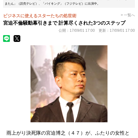
またん」（読売テレビ）、「バイキング」（フジテレビ）に出演中。
> 一覧へ
ビジネスに使えるスターたちの処世術
宮迫不倫騒動幕引きまで 計算尽くされた3つのステップ
公開：
17/09/01 17:00
更新：
17/09/01 17:00
雨上がり決死隊の宮迫博之（４７）が、ふたりの女性と