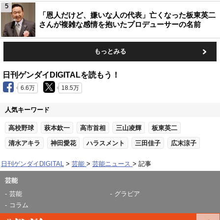
5
「恩人だけど、嫌いな人の代表」亡くなった板東英二
さんが複雑な感情を抱いたプロデューサーの名前
もっとみる
日刊ゲンダイDIGITALを読もう！
6.6万
18.5万
人気キーワード
高校野球
萩本欽一
高市首相
三山凌輝
板東英二
清水アキラ
神田愛花
ハラスメント
三田佳子
広末涼子
日刊ゲンダイDIGITAL
芸能
芸能ニュース
記事
芸能
芸能
グラビア
コラム