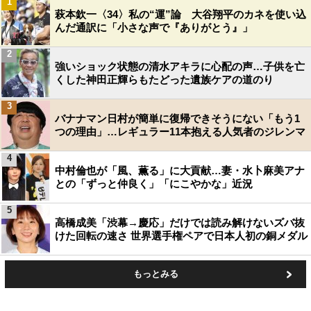
1
萩本欽一〈34〉私の“運”論 大谷翔平のカネを使い込
んだ通訳に「小さな声で『ありがとう』」
2
強いショック状態の清水アキラに心配の声…子供を亡
くした神田正輝らもたどった遺族ケアの道のり
3
バナナマン日村が簡単に復帰できそうにない「もう1
つの理由」…レギュラー11本抱える人気者のジレンマ
4
中村倫也が「風、薫る」に大貢献…妻・水卜麻美アナ
との「ずっと仲良く」「にこやかな」近況
5
高橋成美「渋幕→慶応」だけでは読み解けないズバ抜
けた回転の速さ 世界選手権ペアで日本人初の銅メダル
もっとみる