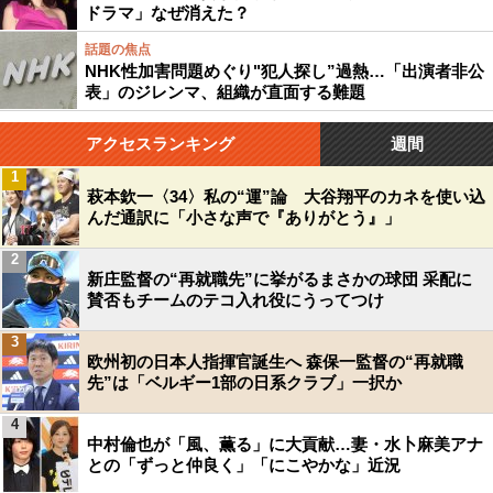
ドラマ」なぜ消えた？
話題の焦点
NHK性加害問題めぐり"犯人探し”過熱…「出演者非公
表」のジレンマ、組織が直面する難題
アクセスランキング
週間
1
萩本欽一〈34〉私の“運”論 大谷翔平のカネを使い込
んだ通訳に「小さな声で『ありがとう』」
2
新庄監督の“再就職先”に挙がるまさかの球団 采配に
賛否もチームのテコ入れ役にうってつけ
3
欧州初の日本人指揮官誕生へ 森保一監督の“再就職
先”は「ベルギー1部の日系クラブ」一択か
4
中村倫也が「風、薫る」に大貢献…妻・水卜麻美アナ
との「ずっと仲良く」「にこやかな」近況