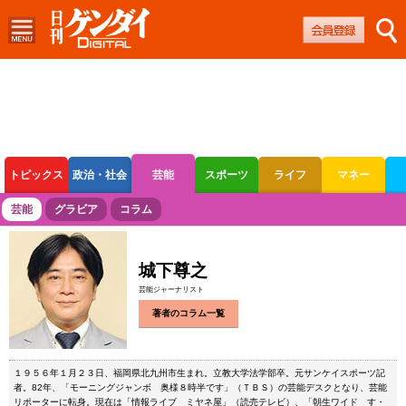
トピックス
政治・社会
芸能
スポーツ
ライフ
マネー
ボートレース
競輪
オートレース
芸能
グラビア
コラム
城下尊之
芸能ジャーナリスト
著者のコラム一覧
１９５６年１月２３日、福岡県北九州市生まれ。立教大学法学部卒。元サンケイスポーツ記
者。82年、「モーニングジャンボ 奥様８時半です」（ＴＢＳ）の芸能デスクとなり、芸能
リポーターに転身。現在は「情報ライブ ミヤネ屋」（読売テレビ）、「朝生ワイド す・