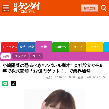
トピックス
政治・社会
芸能
スポーツ
ライフ
マネー
ボートレース
競輪
オートレース
芸能
グラビア
コラム
小嶋陽菜の恐るべき“アパレル商才” 会社設立から5
年で株式売却「17億円ゲット！」で業界騒然
公開：
24/09/12 10:36
更新：
24/09/12 10:53