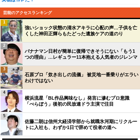
芸能のアクセスランキング
1
強いショック状態の清水アキラに心配の声…子供を亡
くした神田正輝らもたどった遺族ケアの道のり
2
バナナマン日村が簡単に復帰できそうにない「もう1
つの理由」…レギュラー11本抱える人気者のジレンマ
3
石原プロ「炊き出しの流儀」 被災地一番乗りがエラい
わけではない
4
横浜流星「BL作品興味なし」発言に滲むプロ意識
「べらぼう」後初の民放連ドラ主演で注目
5
佐藤二朗は信州大経済学部から就職氷河期にリクルー
トに入社も、わずか1日で辞めて役者の道へ