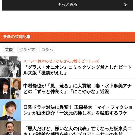
もっとみる
最新の芸能記事
芸能
グラビア
コラム
スージー鈴木のゼロからぜんぶ聴くビートルズ
『グラス・オニオン』コミックソング然としたビート
ルズ版「微笑がえし」
中村倫也が「風、薫る」に大貢献…妻・水卜麻美アナ
との「ずっと仲良く」「にこやかな」近況
日曜ドラマ対決に異変！ 玉森裕太「マイ・フィクショ
ン」が山田涼介「一次元の挿し木」を猛追するワケ
「恩人だけど、嫌いな人の代表」亡くなった板東英二
さんが複雑な感情を抱いたプロデューサーの名前