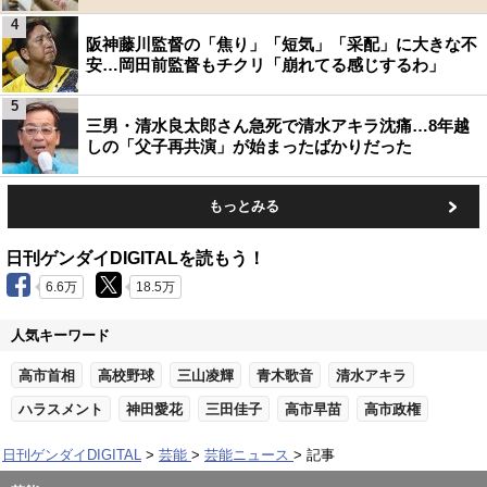
4
阪神藤川監督の「焦り」「短気」「采配」に大きな不
安…岡田前監督もチクリ「崩れてる感じするわ」
5
三男・清水良太郎さん急死で清水アキラ沈痛…8年越
しの「父子再共演」が始まったばかりだった
もっとみる
日刊ゲンダイDIGITALを読もう！
6.6万
18.5万
人気キーワード
高市首相
高校野球
三山凌輝
青木歌音
清水アキラ
ハラスメント
神田愛花
三田佳子
高市早苗
高市政権
日刊ゲンダイDIGITAL
芸能
芸能ニュース
記事