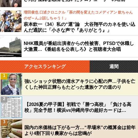
増田俊也 口述クロニクル「茶の間を変えたコメディアン 欽ちゃん
のぜ～んぶ話しちゃう！」
萩本欽一〈34〉私の“運”論 大谷翔平のカネを使い込
んだ通訳に「小さな声で『ありがとう』」
NHK職員が番組出演者からの性被害、PTSDで休職し
大激震…《番組名を公表しろ》と視聴者大合唱
アクセスランキング
週間
1
強いショック状態の清水アキラに心配の声…子供を亡
くした神田正輝らもたどった遺族ケアの道のり
2
【2026夏の甲子園】初戦で「勝つ高校」「負ける高
校」完全予想！横浜vs沖縄尚学の超好カードは…
3
国内の米価格は下がる一方…“早場米”の概算金は前年
より4割下回り農家からは悲鳴が