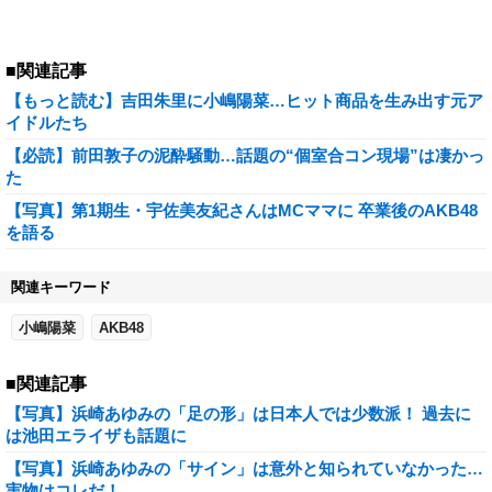
■関連記事
【もっと読む】吉田朱里に小嶋陽菜…ヒット商品を生み出す元ア
イドルたち
【必読】前田敦子の泥酔騒動…話題の“個室合コン現場”は凄かっ
た
【写真】第1期生・宇佐美友紀さんはMCママに 卒業後のAKB48
を語る
関連キーワード
小嶋陽菜
AKB48
■関連記事
【写真】浜崎あゆみの「足の形」は日本人では少数派！ 過去に
は池田エライザも話題に
【写真】浜崎あゆみの「サイン」は意外と知られていなかった…
実物はコレだ！