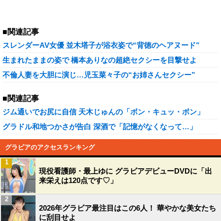
■関連記事
スレンダーAV女優 並木塔子が浴衣姿で“背徳のヘアヌード”
生まれたままの姿で 橋本ありなの超絶セクシーを目撃せよ
不倫人妻を大胆に演じ…児玉菜々子の“お姉さんセクシー”
■関連記事
ジム通いでお尻に自信 天木じゅんの「ボン・キュッ・ボン」
グラドル和地つかさが告白 深酒で「記憶がなくなって…」
グラビアのアクセスランキング
1
現役看護師・最上ゆに グラビアデビューDVDに「出
来栄えは120点です♡」
2
2026年グラビア最注目はこの6人！ 華やかな美女たち
に刮目せよ