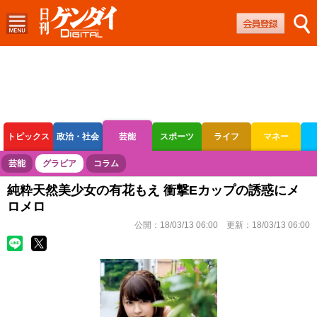
トピックス
政治・社会
芸能
スポーツ
ライフ
マネー
ボートレース
競輪
オートレース
芸能
グラビア
コラム
純粋天然美少女の有花もえ 衝撃Eカップの誘惑にメ
ロメロ
公開：
18/03/13 06:00
更新：
18/03/13 06:00