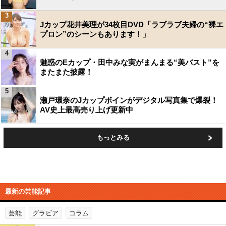
3
Jカップ花井美理が34枚目DVD「ラブラブ夫婦の“裸エ
プロン”のシーンもあります！」
4
魅惑のEカップ・田中みな実がまんまる“美バスト”を
またまた披露！
5
瀬戸環奈のJカップボインがデジタル写真集で爆裂！
AV史上最高売り上げ更新中
もっとみる
最新の芸能記事
芸能
グラビア
コラム