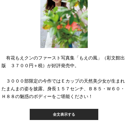
有花もえクンのファースト写真集「もえの風」（彩文館出
版 ３７００円＋税）が好評発売中。
３０００部限定の今作ではＥカップの天然美少女が生まれ
たまんまの姿を披露。身長１５７センチ、Ｂ８５・Ｗ６０・
Ｈ８８の魅惑のボディーをご堪能ください！
全文表示する