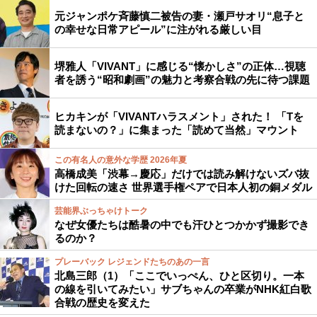
元ジャンポケ斉藤慎二被告の妻・瀬戸サオリ“息子と
の幸せな日常アピール”に注がれる厳しい目
堺雅人「VIVANT」に感じる“懐かしさ”の正体…視聴
者を誘う“昭和劇画”の魅力と考察合戦の先に待つ課題
ヒカキンが「VIVANTハラスメント」された！ 「Tを
読まないの？」に集まった「読めて当然」マウント
この有名人の意外な学歴 2026年夏
高橋成美「渋幕→慶応」だけでは読み解けないズバ抜
けた回転の速さ 世界選手権ペアで日本人初の銅メダル
芸能界ぶっちゃけトーク
なぜ女優たちは酷暑の中でも汗ひとつかかず撮影でき
るのか？
プレーバック レジェンドたちのあの一言
北島三郎（1）「ここでいっぺん、ひと区切り。一本
の線を引いてみたい」サブちゃんの卒業がNHK紅白歌
合戦の歴史を変えた