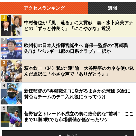
アクセスランキング
週間
1
中村倫也が「風、薫る」に大貢献…妻・水卜麻美アナ
との「ずっと仲良く」「にこやかな」近況
2
欧州初の日本人指揮官誕生へ 森保一監督の“再就職
先”は「ベルギー1部の日系クラブ」一択か
3
萩本欽一〈34〉私の“運”論 大谷翔平のカネを使い込
んだ通訳に「小さな声で『ありがとう』」
4
新庄監督の“再就職先”に挙がるまさかの球団 采配に
賛否もチームのテコ入れ役にうってつけ
5
菅野智之トレード不成立の裏に致命的な“前科”…ここ
まで11勝4敗でも市場価値が低かったワケ