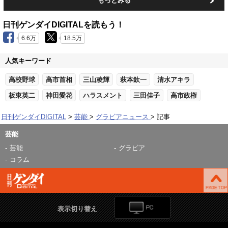
もっとみる
日刊ゲンダイDIGITALを読もう！
6.6万
18.5万
人気キーワード
高校野球
高市首相
三山凌輝
萩本欽一
清水アキラ
板東英二
神田愛花
ハラスメント
三田佳子
高市政権
日刊ゲンダイDIGITAL
芸能
グラビアニュース
記事
芸能
芸能
グラビア
コラム
表示切り替え