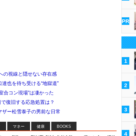
PR
1
香への視線と隠せない存在感
達也を待ち受ける“地獄道”
2
室合コン現場”は凄かった
日で復旧する応急処置は？
3
マザー松雪泰子の男前な日常
フ
マネー
健康
BOOKS
4