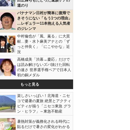
田正輝らもたどった遺族ケアの
道のり
バナナマン日村が簡単に復帰で
きそうにない「もう1つの理由」
…レギュラー11本抱える人気者
のジレンマ
中村倫也が「風、薫る」に大貢
献…妻・水卜麻美アナとの「ず
っと仲良く」「にこやかな」近
況
高橋成美「渋幕→慶応」だけで
は読み解けないズバ抜けた回転
の速さ 世界選手権ペアで日本人
初の銅メダル
もっと見る
楽しさいっぱい！北海道・ニセ
コで避暑の夏旅 絶景とアクティ
ビティが揃う「ニセコ東急 グラ
ン・ヒラフ」～東急不動産
暑熱対策が義務化される時代に
貼るだけで暑さの変化がわかる