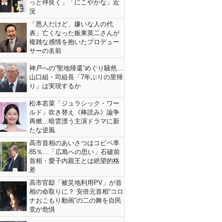
っと仲良く」「にこやかな」近
況
「恩人だけど、嫌いな人の代
表」亡くなった板東英二さんが
複雑な感情を抱いたプロデュー
サーの名前
神戸への“聖地帰還”めぐり騒然…
山口組・司組長「7年ぶりの里帰
り」は実現するか
松本若菜「ジュラシック・ワー
ルド」吹き替え《棒読み》論争
再燃…暗雲漂う主演ドラマに新
たな逆風
高市首相のあいさつはコピペ率
85％…「広島への思い」石破前
首相・愛子内親王とは絶望的格
差
高市官邸「被災地利用PV」が首
相の命取りに？ 安倍元首相“コロ
ナおこもり動画”の二の舞を自民
党が危惧