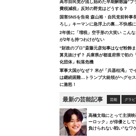
高市自民党が流し始めた早期解散論“ブラ
費税減税」反対の野党はどうする？
国害SNSを告発 森山裕・自民党前幹事
ろし」キーマンに急浮上の裏…不快感に
2年後に「増税」空手形の大笑い こん
が2年も持つわけがない
“財政のプロ”斎藤元彦知事はなぜ粉飾
算見抜けず？ 兵庫県が都道府県で初の
化団体」転落危機
軍事大国がなぜ？ 米が「兵器枯渇」で
は継続困難…トランプ大統領がヘグセス
に激怒！
最新の芸能記事
芸能
グラビ
高橋文哉にとって主演映
ーロック」が俳優として
負けられない戦い”なワ