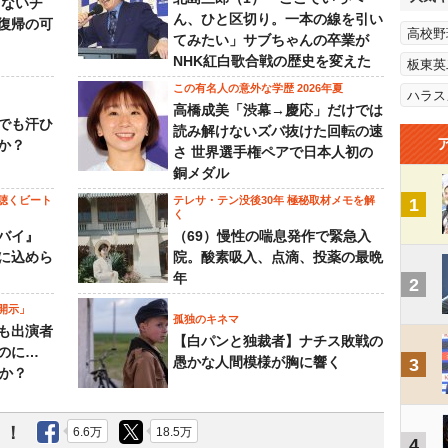
らないチ
ん、ひと区切り。一本の線を引い
復帰の可
高校野
てみたい」サブちゃんの卒業が
NHK紅白歌合戦の歴史を変えた
板東英
この有名人の意外な学歴 2026年夏
ハラス
高橋成美「渋幕→慶応」だけでは
でも汗ひ
読み解けないズバ抜けた回転の速
か？
さ 世界選手権ペアで日本人初の
銅メダル
聴くビート
テレサ・テン没後30年 極秘取材メモを解
1
く
バイ』
（69）慢性の喘息発作で緊急入
に込めら
院。酸素吸入、点滴、投薬の最晩
年
2
開示」
孤独のキネマ
も出演者
【白パンと独裁者】ナチス敗戦の
のに…
愚かな人間模様が胸に響く
3
すか？
う！
6.6万
18.5万
4