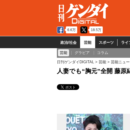
6.6万
18.5万
政治/社会
芸能
スポーツ
ライ
芸能
グラビア
コラム
日刊ゲンダイDIGITAL
芸能
芸能ニュー
人妻でも“胸元”全開 藤