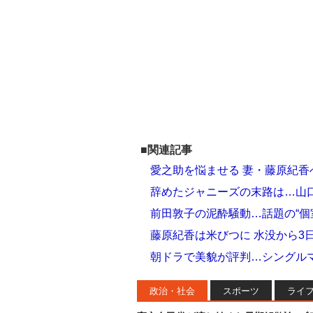
■関連記事
愛之助を悩ませる 妻・藤原紀
辞めたジャニーズの末路は…山口
前田敦子の泥酔騒動…話題の“個
藤原紀香は米びつに 水没から3
朝ドラで美貌が評判…シングル
政治・社会
スポーツ
ライ