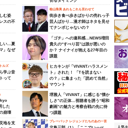
切るタイミング
桧山珠美 あれもこれも言わせて
しむ姿
街歩き食べ歩きばかりの売れっ子
レスの不
芸人ばかり…漫才師はネタを見せ
てナンボじゃないの？
「ゴチ」への違和感…NEWS増田
しい…夏
貴久の“すべり芸”は誰が悪いの
マ」なぜ
か？ ナイナイが抱える27年目の
課題
トルズ
ヒカキンが「VIVANTハラスメン
ら学ぶ音
ト」された！ 「Tを読まない
トって
の？」に集まった「読めて当然」
マウント
」
堺雅人「VIVANT」に感じる“懐か
kyo
しさ”の正体…視聴者を誘う“昭和
判明した
劇画”の魅力と考察合戦の先に待
の崩壊
つ課題
プレーバック レジェンドたちのあの一言
災地を支
人気
北島三郎（1）「ここでいっぺ