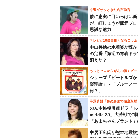
今週グサッときた名言珍言
欲に忠実に目いっぱい楽
が、紅しょうが熊元プロ
思議な魅力
テレビが10倍面白くなるコラム
中山美穂の水着姿が懐か
の定番「海辺の青春ドラ
消えた？
もっとゼロからぜんぶ聴くビー
シリーズ「ビートルズか
楽理論」～「ブルーノー
何？」
芋澤貞雄「裏の裏まで徹底取材
のん本格復帰連ドラ「To
middle 30」大苦戦で
「あまちゃんブランド」
中居正広氏が熊本地震被