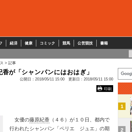
フ
経済
健康
コミック
競馬
公営競技
書籍
ス
記事
原紀香が「シャンパンにはおはぎ」
公開日：
2018/05/11 15:00
更新日：
2018/05/11 15:00
印刷
1
女優の
藤原紀香
（４６）が１０日、都内で
行われたシャンパン「ペリエ ジュエ」の期
2