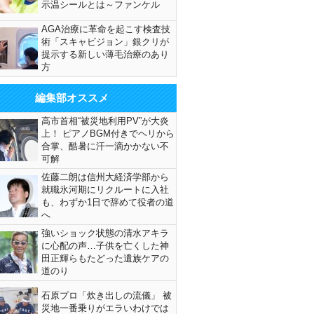
示温シールとは～ファンケル
AGA治療に革命を起こす検査技
術「スキャビジョン」銀クリが
提示する新しい薄毛治療のあり
方
編集部オススメ
高市首相“被災地利用PV”が大炎
上！ ピアノBGM付きでヘリから
合掌、酷暑に汗一滴かかない不
可解
佐藤二朗は信州大経済学部から
就職氷河期にリクルートに入社
も、わずか1日で辞めて役者の道
へ
強いショック状態の清水アキラ
に心配の声…子供を亡くした神
田正輝らもたどった遺族ケアの
道のり
石原プロ「炊き出しの流儀」 被
災地一番乗りがエラいわけでは