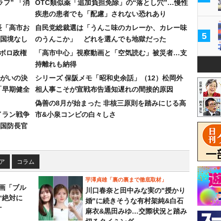
フ” 「消
OTC類似薬「追加負担免除」の“落とし穴”…慢性
疾患の患者でも「配慮」されない恐れあり
長「高市お
自民党総裁選は「うんこ味のカレーか、カレー味
5
国境なし
のうんこか」 どれを選んでも地獄だった
なボロ政権
「高市中心」視察動画と「空気読む」被災者…支
持離れも納得
まがいの決
シリーズ 保阪メモ「昭和史余話」（12）松岡外
「早期健全
相人事こそが宣戦布告通知遅れの間接的原因
偽善の8月が始まった 非核三原則を踏みにじる高
イラン戦争
市&小泉コンビの白々しさ
国防長官
ア
コラム
芋澤貞雄「裏の裏まで徹底取材」
画「ブル
川口春奈と田中みな実の"授かり
“絶対に
婚"に続きそうな有村架純&白石
ケ
麻衣&黒田みゆ…交際状況と踏み