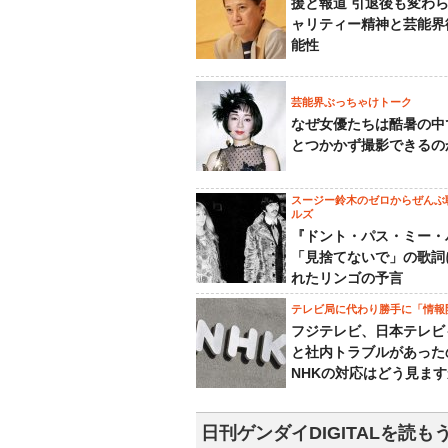
援と報道 引退後も変わ
ャリティー精神と芸能界
能性
芸能界ぶっちゃけトーク
なぜ女優たちは酷暑の中
とつかかず撮影できるの
スージー鈴木のゼロからぜんぶ
ルズ
『ドント・パス・ミー・
「見捨てないで」の歌詞
れたリンゴの予言
テレビ局に代わり勝手に「情報
フジテレビ、日本テレビ
と社内トラブルがあった
NHKの対応はどう見ま
日刊ゲンダイDIGITALを読も