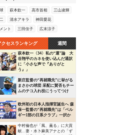
球
萩本欽一
高市首相
三山凌輝
二
清水アキラ
神田愛花
メント
三田佳子
広末涼子
アクセスランキング
週間
萩本欽一〈34〉私の“運”論 大
谷翔平のカネを使い込んだ通訳
に「小さな声で『ありがと
う』」
新庄監督の“再就職先”に挙がる
まさかの球団 采配に賛否もチー
ムのテコ入れ役にうってつけ
欧州初の日本人指揮官誕生へ 森
保一監督の“再就職先”は「ベル
ギー1部の日系クラブ」一択か
中村倫也が「風、薫る」に大貢
献…妻・水卜麻美アナとの「ず