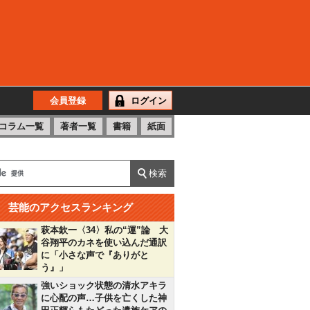
会員登録
ログイン
コラム一覧
著者一覧
書籍
紙面
芸能のアクセスランキング
萩本欽一〈34〉私の“運”論 大
谷翔平のカネを使い込んだ通訳
に「小さな声で『ありがと
う』」
強いショック状態の清水アキラ
に心配の声…子供を亡くした神