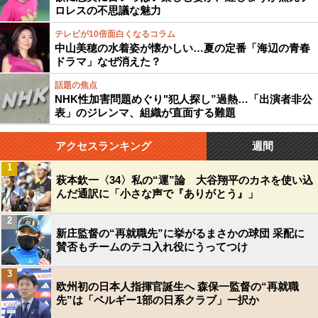
ロレスの不思議な魅力
テレビが10倍面白くなるコラム
中山美穂の水着姿が懐かしい…夏の定番「海辺の青春
ドラマ」なぜ消えた？
話題の焦点
NHK性加害問題めぐり"犯人探し”過熱…「出演者非公
表」のジレンマ、組織が直面する難題
アクセスランキング
週間
1
萩本欽一〈34〉私の“運”論 大谷翔平のカネを使い込
んだ通訳に「小さな声で『ありがとう』」
2
新庄監督の“再就職先”に挙がるまさかの球団 采配に
賛否もチームのテコ入れ役にうってつけ
3
欧州初の日本人指揮官誕生へ 森保一監督の“再就職
先”は「ベルギー1部の日系クラブ」一択か