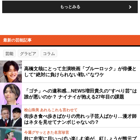
もっとみる
最新の芸能記事
芸能
グラビア
コラム
高橋文哉にとって主演映画「ブルーロック」が俳優と
して“絶対に負けられない戦い”なワケ
「ゴチ」への違和感…NEWS増田貴久の“すべり芸”は
誰が悪いのか？ ナイナイが抱える27年目の課題
桧山珠美 あれもこれも言わせて
街歩き食べ歩きばかりの売れっ子芸人ばかり…漫才師
はネタを見せてナンボじゃないの？
今週グサッときた名言珍言
欲に忠実に目いっぱい楽しむ姿が、紅しょうが熊元プ