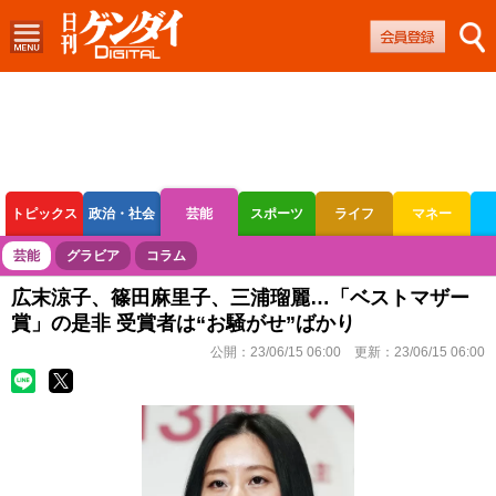
トピックス
政治・社会
芸能
スポーツ
ライフ
マネー
ボートレース
競輪
オートレース
芸能
グラビア
コラム
広末涼子、篠田麻里子、三浦瑠麗…「ベストマザー
賞」の是非 受賞者は“お騒がせ”ばかり
公開：
23/06/15 06:00
更新：
23/06/15 06:00