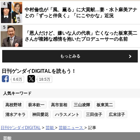
4
中村倫也が「風、薫る」に大貢献…妻・水卜麻美アナ
との「ずっと仲良く」「にこやかな」近況
5
「恩人だけど、嫌いな人の代表」亡くなった板東英二
さんが複雑な感情を抱いたプロデューサーの名前
もっとみる
日刊ゲンダイDIGITALを読もう！
6.6万
18.5万
人気キーワード
高校野球
萩本欽一
高市首相
三山凌輝
板東英二
清水アキラ
神田愛花
ハラスメント
三田佳子
広末涼子
日刊ゲンダイDIGITAL
芸能
芸能ニュース
記事
芸能