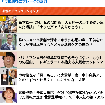
と交際直後にブレークの皮肉
芸能のアクセスランキング
1
萩本欽一〈34〉私の“運”論 大谷翔平のカネを使い込
んだ通訳に「小さな声で『ありがとう』」
2
強いショック状態の清水アキラに心配の声…子供を亡
くした神田正輝らもたどった遺族ケアの道のり
3
バナナマン日村が簡単に復帰できそうにない「もう1
つの理由」…レギュラー11本抱える人気者のジレンマ
4
中村倫也が「風、薫る」に大貢献…妻・水卜麻美アナ
との「ずっと仲良く」「にこやかな」近況
5
高橋成美「渋幕→慶応」だけでは読み解けないズバ抜
けた回転の速さ 世界選手権ペアで日本人初の銅メダル