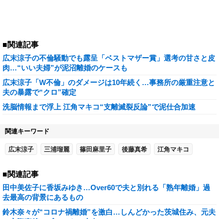
■関連記事
広末涼子の不倫騒動でも露呈「ベストマザー賞」選考の甘さと皮
肉…“いい夫婦”が泥沼離婚のケースも
広末涼子「W不倫」のダメージは10年続く…事務所の厳重注意と
夫の暴露で“クロ”確定
洗脳情報まで浮上 江角マキコ“支離滅裂反論”で泥仕合加速
関連キーワード
広末涼子
三浦瑠麗
篠田麻里子
後藤真希
江角マキコ
■関連記事
田中美佐子に香坂みゆき…Over60で夫と別れる「熟年離婚」過
去最高の背景にあるもの
鈴木奈々が“コロナ禍離婚”を激白…しんどかった茨城住み、元夫