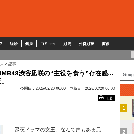
フ
経済
健康
コミック
競馬
公営競技
書籍
ス
記事
MB48渋谷凪咲の“主役を食う”存在感…
王」
公開日：
2025/02/20 06:00
更新日：
2025/02/20 06:00
印刷
1
「深夜
ドラマ
の女王」なんて声もある元
2