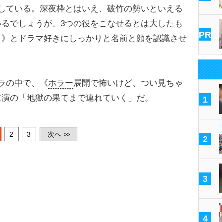
している。深夜枠とはいえ、破竹の勢いといえる
るでしょうが、3つの役をこなせるとは大したも
PR
！》とドラマ好きにしっかりと名前と顔を認識させ
）
ラの中で、《
ホラー
展開で怖いけど、つい見ちゃ
主演の「地獄の果てまで連れていく」だ。
1
2
3
次へ
>>
2
3
4