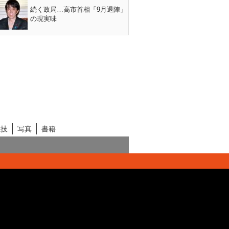
続く政局…高市首相「9月退陣」
の現実味
競技
写真
書籍