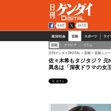
6.6万
18.5万
政治/社会
芸能
スポーツ
ライ
芸能
グラビア
コラム
日刊ゲンダイDIGITAL
芸能
芸能ニュー
佐々木希もタジタジ？ 元N
異名は「深夜ドラマの女