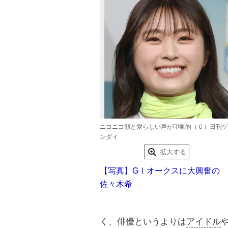
ニコニコ顔と愛らしい声が印象的（Ｃ）日刊ゲ
ンダイ
拡大する
【写真】GⅠオークスに大興奮の
佐々木希
く、俳優というよりは
アイドル