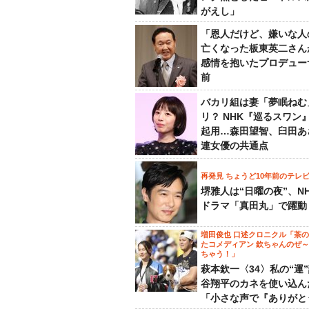
がえし」
「恩人だけど、嫌いな人
亡くなった板東英二さん
感情を抱いたプロデュー
前
バカリ組は妻「夢眠ねむ
リ？ NHK『巡るスワン
起用…森田望智、臼田あ
連女優の共通点
再発見 ちょうど10年前のテレ
堺雅人は“日曜の夜”、N
ドラマ「真田丸」で躍動
増田俊也 口述クロニクル「茶
たコメディアン 欽ちゃんのぜ
ちゃう！」
萩本欽一〈34〉私の“運
谷翔平のカネを使い込ん
「小さな声で『ありがと