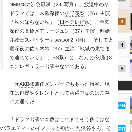
NMB48
の
渋谷凪咲
（28=写真）。放送中の冬
ドラマでは、木曜深夜の
小野花梨
（26）主演
3
「私の知らない私」（
日本テレビ
系）、金曜
深夜の高橋メアリージュン（37）主演「離婚
弁護士スパイダー」season2（同）、そして火
4
曜深夜の
佐々木希
（37）主演「地獄の果てま
で連れていく」（
TBS
系）と、なんと今期は3
本にレギュラー出演中なのである。
5
元
AKB48
兼任メンバーでもあった渋谷、現
在は俳優やタレントとして活躍中なのはご存
じの通りだ。
PR
「ドラマ出演の本数はこれまでそう多くはな
やバラエティーのイメージが強かった渋谷さん。そ
PR