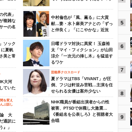
の代表」
中村倫也が「風、薫る」に大貢
が複雑な
5
献…妻・水卜麻美アナとの「ずっ
サーの名
と仲良く」「にこやかな」近況
」ソック
日曜ドラマ対決に異変！ 玉森裕
6
』に夏帆
太「マイ・フィクション」が山田
さ美と常
涼介「一次元の挿し木」を猛追す
るワケ
7
芸能界クロスロード
ビ
夏ドラマはTBS「VIVANT」が圧
HK大河
倒、フジは軒並み苦戦…主演を任
していた
せられる女優は案外少ない
8
の間を変え
NHK職員が番組出演者からの性
～んぶ話し
被害、PTSDで休職し大激震…
《番組名を公表しろ》と視聴者大
”論 大
9
合唱
だ通訳に
う』」