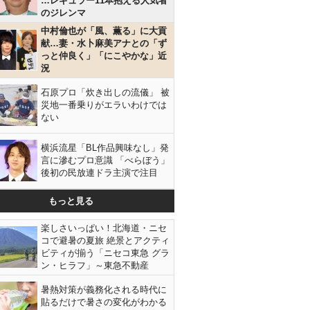
…レギュラー11本抱える人気者
のジレンマ
中村倫也が「風、薫る」に大貢
献…妻・水卜麻美アナとの「ず
っと仲良く」「にこやかな」近
況
石原プロ「炊き出しの流儀」 被
災地一番乗りがエラいわけでは
ない
横浜流星「BL作品興味なし」発
言に滲むプロ意識 「べらぼう」
後初の民放連ドラ主演で注目
もっと見る
楽しさいっぱい！北海道・ニセ
コで避暑の夏旅 絶景とアクティ
ビティが揃う「ニセコ東急 グラ
ン・ヒラフ」～東急不動産
暑熱対策が義務化される時代に
貼るだけで暑さの変化がわかる