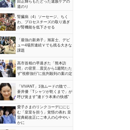
田正輝らもたどった遺族ケアの
道のり
腎臓病（4）ソーセージ、ちく
わ、プロセスチーズの取り過ぎ
が腎機能を低下させる
「最強の新弟子」旭富士、デビ
ュー4場所連続Ｖでも残る大きな
課題
高市首相の早過ぎた「熊本訪
問」の背景…震災から1週間たた
ず“視察強行”に批判殺到の案の定
「VIVANT」1強ムードの陰で…
蒼井優「Tシャツが乾くまで」が
呼び覚ます"連ドラ本来の快感"
愛子さまのリンクコーデににじ
む「皇室を担う」覚悟の表れ 皇
室典範改正にご本人の心中やい
かに