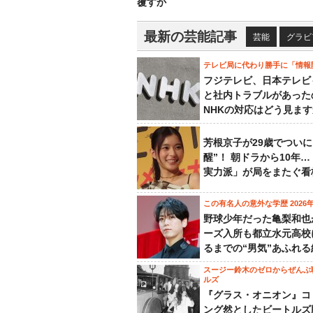
覆すか
最新の芸能記事
芸能
グラビ
テレビ局に代わり勝手に「情報
フジテレビ、日本テレビ
と社内トラブルがあった
NHKの対応はどう見ま
芳根京子が29歳でついに
醒”！ 朝ドラから10年
実力派」が局をまたぐ看
この有名人の意外な学歴 2026
野球少年だった亀梨和也
ーズ入所も都立水元高校
るまでの“男気”あふれる
スージー鈴木のゼロからぜんぶ
ルズ
『グラス・オニオン』コ
ング然としたビートルズ