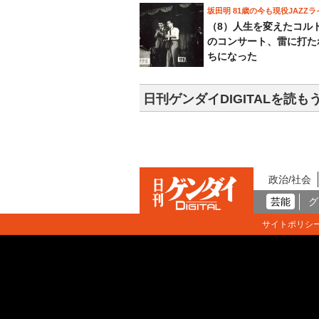
坂田明 81歳の今も現役JAZZラ
（8）人生を変えたコル
のコンサート、雷に打た
ちになった
日刊ゲンダイDIGITALを読も
政治/社会
芸能
グ
サイトポリシ