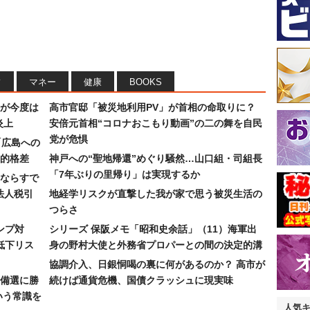
フ
マネー
健康
BOOKS
が今度は
高市官邸「被災地利用PV」が首相の命取りに？
炎上
安倍元首相“コロナおこもり動画”の二の舞を自民
党が危惧
「広島への
的格差
神戸への“聖地帰還”めぐり騒然…山口組・司組長
「7年ぶりの里帰り」は実現するか
ならすで
法人税引
地経学リスクが直撃した我が家で思う被災生活の
つらさ
ンプ対
シリーズ 保阪メモ「昭和史余話」（11）海軍出
低下リス
身の野村大使と外務省プロパーとの間の決定的溝
協調介入、日銀恫喝の裏に何があるのか？ 高市が
備選に勝
続けば通貨危機、国債クラッシュに現実味
いう常識を
人気