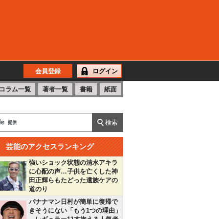
会員登録
ログイン
コラム一覧
著者一覧
書籍
紙面
芸能のアクセスランキング
強いショック状態の清水アキラ
に心配の声…子供を亡くした神
田正輝らもたどった遺族ケアの
道のり
バナナマン日村が簡単に復帰で
きそうにない「もう1つの理由」