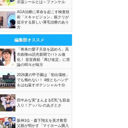
示温シールとは～ファンケル
AGA治療に革命を起こす検査技
術「スキャビジョン」銀クリが
提示する新しい薄毛治療のあり
方
編集部オススメ
「将来の愛子天皇を認めろ」高
市政権vs読売新聞でバトル激
化！ 皇室典範「再び改定」に世
論の85％が味方
2026夏の甲子園は「初出場校」
でも侮れない！ 4校ともハンデ
をはね返すポテンシャル十分
田中みな実“まんまるE乳”も筋金
入り！アッパレのあざとさ
阪神1位・森下翔太を英才教育
父親が明かす「マイホーム購入