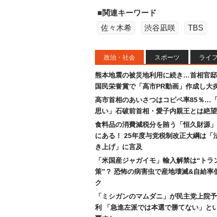
■関連キーワード
佐々木希
渋谷凪咲
TBS
政治・社会
スポーツ
ライ
熊本地震の被災地利用に続き…首相官邸
国民栄誉賞で「高市PR動画」作成し大
高市首相のあいさつはコピペ率85％…
思い」石破前首相・愛子内親王とは絶望
食料品の消費減税分を賄う「恒久財源」
にある！ 25年度与党税制改正大綱は「
き上げ」に言及
「米国産ジャガイモ」輸入解禁は“トラ
策”？ 恐怖の病害虫で産地壊滅&自給率
ク
「ミシガンのマムダニ」が民主党上院予
利 「急進左派では本選で勝てない」と