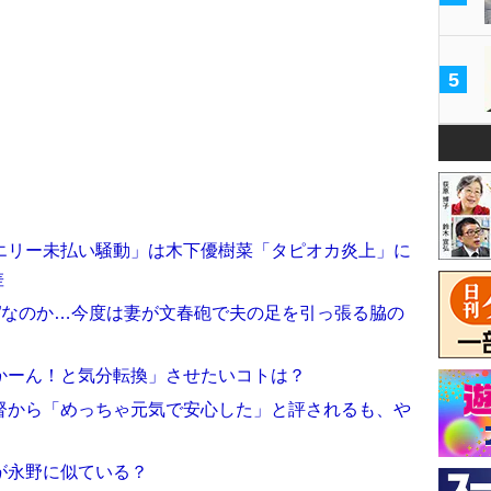
5
エリー未払い騒動」は木下優樹菜「タピオカ炎上」に
差
”なのか…今度は妻が文春砲で夫の足を引っ張る脇の
かーん！と気分転換」させたいコトは？
督から「めっちゃ元気で安心した」と評されるも、や
が永野に似ている？