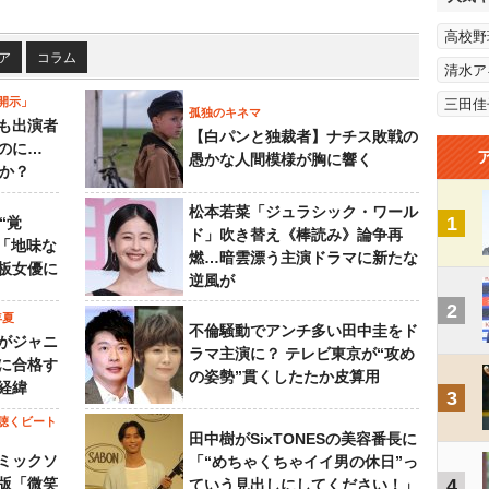
高校野
ア
コラム
清水ア
開示」
三田佳
孤独のキネマ
も出演者
【白パンと独裁者】ナチス敗戦の
のに…
愚かな人間模様が胸に響く
すか？
松本若菜「ジュラシック・ワール
1
“覚
ド」吹き替え《棒読み》論争再
…「地味な
燃…暗雲漂う主演ドラマに新たな
板女優に
逆風が
2
年夏
不倫騒動でアンチ多い田中圭をド
がジャニ
ラマ主演に？ テレビ東京が“攻め
に合格す
の姿勢”貫くしたたか皮算用
経緯
3
聴くビート
田中樹がSixTONESの美容番長に
ミックソ
「“めちゃくちゃイイ男の休日”っ
版「微笑
4
ていう見出しにしてください！」