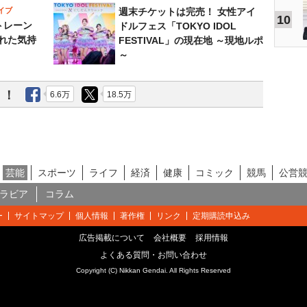
イブ
週末チケットは完売！ 女性アイ
10
トレーン
ドルフェス「TOKYO IDOL
れた気持
FESTIVAL」の現在地 ～現地ルポ
～
う！
6.6万
18.5万
芸能
スポーツ
ライフ
経済
健康
コミック
競馬
公営
ラビア
コラム
ー
サイトマップ
個人情報
著作権
リンク
定期購読申込み
広告掲載について
会社概要
採用情報
よくある質問・お問い合わせ
Copyright (C) Nikkan Gendai. All Rights Reserved