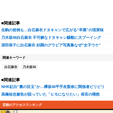
■関連記事
生駒の前例も…白石麻衣ドタキャンで広がる“卒業”の現実味
乃木坂46白石麻衣 不可解なドタキャン騒動に大ブーイング
深田恭子に白石麻衣 好調のグラビア写真集なぜ“女子ウケ”
関連キーワード
白石麻衣
乃木坂46
■関連記事
NHK紅白“裏の目玉”か…欅坂46平手友梨奈に関係者ピリピリ
高橋祐也被告が語っていた「ヒモになりたい」発言の唖然
芸能のアクセスランキング
1