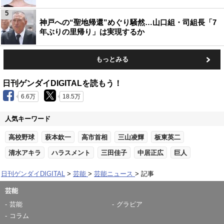
5
神戸への“聖地帰還”めぐり騒然…山口組・司組長「7
年ぶりの里帰り」は実現するか
もっとみる
日刊ゲンダイDIGITALを読もう！
6.6万
18.5万
人気キーワード
高校野球
萩本欽一
高市首相
三山凌輝
板東英二
清水アキラ
ハラスメント
三田佳子
中居正広
巨人
日刊ゲンダイDIGITAL
芸能
芸能ニュース
記事
芸能
芸能
グラビア
コラム