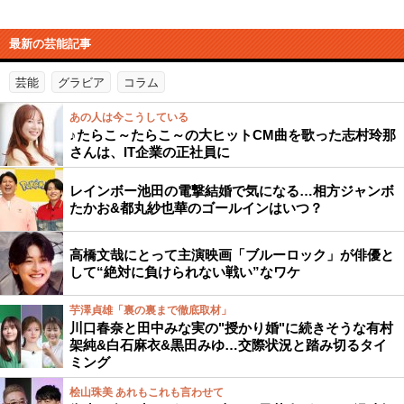
最新の芸能記事
芸能
グラビア
コラム
あの人は今こうしている
♪たらこ～たらこ～の大ヒットCM曲を歌った志村玲那
さんは、IT企業の正社員に
レインボー池田の電撃結婚で気になる…相方ジャンボ
たかお&都丸紗也華のゴールインはいつ？
高橋文哉にとって主演映画「ブルーロック」が俳優と
して“絶対に負けられない戦い”なワケ
芋澤貞雄「裏の裏まで徹底取材」
川口春奈と田中みな実の"授かり婚"に続きそうな有村
架純&白石麻衣&黒田みゆ…交際状況と踏み切るタイ
ミング
桧山珠美 あれもこれも言わせて