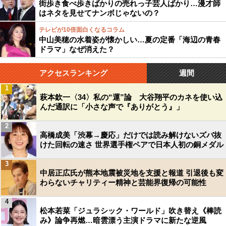
街歩き食べ歩きばかりの売れっ子芸人ばかり…漫才師
はネタを見せてナンボじゃないの？
テレビが10倍面白くなるコラム
中山美穂の水着姿が懐かしい…夏の定番「海辺の青春
ドラマ」なぜ消えた？
アクセスランキング
週間
1
萩本欽一〈34〉私の“運”論 大谷翔平のカネを使い込
んだ通訳に「小さな声で『ありがとう』」
2
高橋成美「渋幕→慶応」だけでは読み解けないズバ抜
けた回転の速さ 世界選手権ペアで日本人初の銅メダル
3
中居正広氏が熊本地震被災地を支援と報道 引退後も変
わらないチャリティー精神と芸能界復帰の可能性
4
松本若菜「ジュラシック・ワールド」吹き替え《棒読
み》論争再燃…暗雲漂う主演ドラマに新たな逆風