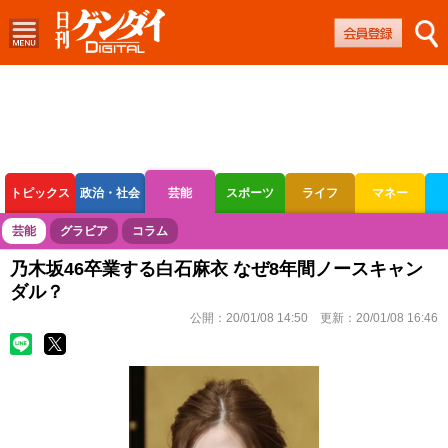
トピックス
政治・社会
芸能
スポーツ
ライフ
マネー
ボートレース
競輪
オートレース
芸能
グラビア
コラム
乃木坂46卒業する白石麻衣 なぜ8年間ノースキャン
ダル？
公開：
20/01/08 14:50
更新：
20/01/08 16:46