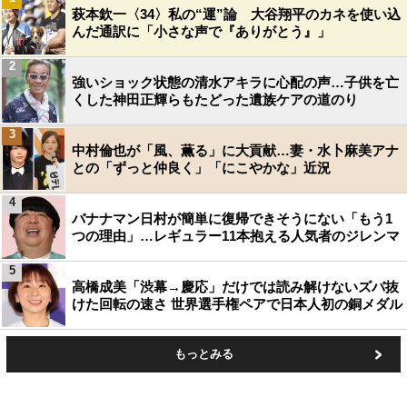
萩本欽一〈34〉私の“運”論 大谷翔平のカネを使い込
んだ通訳に「小さな声で『ありがとう』」
2
強いショック状態の清水アキラに心配の声…子供を亡
くした神田正輝らもたどった遺族ケアの道のり
3
中村倫也が「風、薫る」に大貢献…妻・水卜麻美アナ
との「ずっと仲良く」「にこやかな」近況
4
バナナマン日村が簡単に復帰できそうにない「もう1
つの理由」…レギュラー11本抱える人気者のジレンマ
5
高橋成美「渋幕→慶応」だけでは読み解けないズバ抜
けた回転の速さ 世界選手権ペアで日本人初の銅メダル
もっとみる