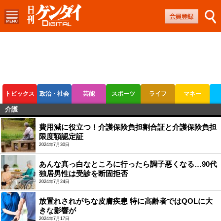
トピックス
政治・社会
芸能
スポーツ
ライフ
マネー
介護
ボートレース
競輪
オートレース
費用減に役立つ！介護保険負担割合証と介護保険負担
限度額認定証
2024年7月30日
あんな真っ白なところに行ったら調子悪くなる…90代
独居男性は受診を断固拒否
2024年7月24日
放置れされがちな皮膚疾患 特に高齢者ではQOLに大
きな影響が
2024年7月17日