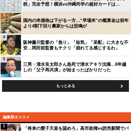
校」完全予想！横浜vs沖縄尚学の超好カードは…
3
国内の米価格は下がる一方…“早場米”の概算金は前年
より4割下回り農家からは悲鳴が
4
阪神藤川監督の「焦り」「短気」「采配」に大きな不
安…岡田前監督もチクリ「崩れてる感じするわ」
5
三男・清水良太郎さん急死で清水アキラ沈痛…8年越
しの「父子再共演」が始まったばかりだった
もっとみる
編集部オススメ
1
「将来の愛子天皇を認めろ」高市政権vs読売新聞でバ