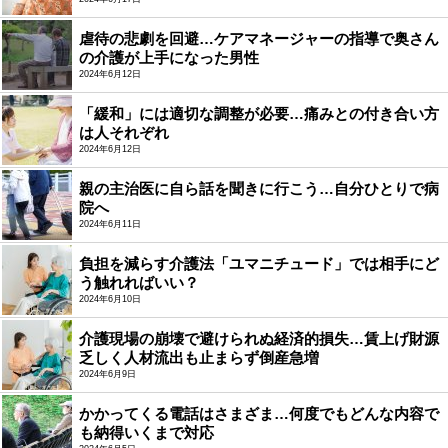
虐待の悲劇を回避…ケアマネージャーの指導で奥さん
の介護が上手になった男性
2024年6月12日
「緩和」には適切な調整が必要…痛みとの付き合い方
は人それぞれ
2024年6月12日
親の主治医に自ら話を聞きに行こう…自分ひとりで病
院へ
2024年6月11日
負担を減らす介護法「ユマニチュード」では相手にど
う触れればいい？
2024年6月10日
介護現場の崩壊で避けられぬ経済的損失…賃上げ財源
乏しく人材流出も止まらず倒産急増
2024年6月9日
かかってくる電話はさまざま…何度でもどんな内容で
も納得いくまで対応