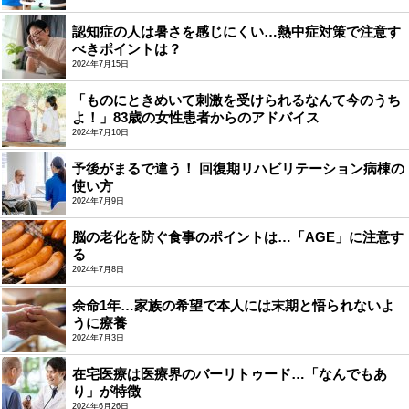
認知症の人は暑さを感じにくい…熱中症対策で注意す
べきポイントは？
2024年7月15日
「ものにときめいて刺激を受けられるなんて今のうち
よ！」83歳の女性患者からのアドバイス
2024年7月10日
予後がまるで違う！ 回復期リハビリテーション病棟の
使い方
2024年7月9日
脳の老化を防ぐ食事のポイントは…「AGE」に注意す
る
2024年7月8日
余命1年…家族の希望で本人には末期と悟られないよ
うに療養
2024年7月3日
在宅医療は医療界のバーリトゥード…「なんでもあ
り」が特徴
2024年6月26日