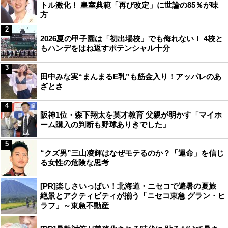
トル激化！ 皇室典範「再び改定」に世論の85％が味
方
2
2026夏の甲子園は「初出場校」でも侮れない！ 4校と
もハンデをはね返すポテンシャル十分
3
田中みな実“まんまるE乳”も筋金入り！アッパレのあ
ざとさ
4
阪神1位・森下翔太を英才教育 父親が明かす「マイホ
ーム購入の判断も野球ありきでした」
5
“クズ男”三山凌輝はなぜモテるのか？「運命」を信じ
る女性の危険な思考
[PR]楽しさいっぱい！北海道・ニセコで避暑の夏旅
絶景とアクティビティが揃う「ニセコ東急 グラン・ヒ
ラフ」～東急不動産