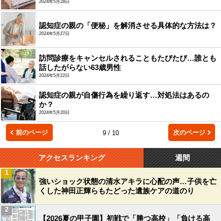
2024年5月28日
認知症の親の「便秘」を解消させる具体的な方法は？
2024年5月27日
訪問診療をキャンセルされることもたびたび…誰とも
話したがらない63歳男性
2024年5月22日
認知症の親が自傷行為を繰り返す…対処法はあるの
か？
2024年5月20日
前のページ
次のページ
9 / 10
アクセスランキング
週間
1
強いショック状態の清水アキラに心配の声…子供を亡
くした神田正輝らもたどった遺族ケアの道のり
2
【2026夏の甲子園】初戦で「勝つ高校」「負ける高