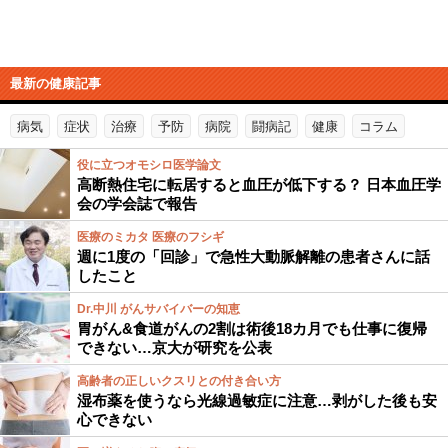
最新の健康記事
病気
症状
治療
予防
病院
闘病記
健康
コラム
役に立つオモシロ医学論文
高断熱住宅に転居すると血圧が低下する？ 日本血圧学
会の学会誌で報告
医療のミカタ 医療のフシギ
週に1度の「回診」で急性大動脈解離の患者さんに話
したこと
Dr.中川 がんサバイバーの知恵
胃がん&食道がんの2割は術後18カ月でも仕事に復帰
できない…京大が研究を公表
高齢者の正しいクスリとの付き合い方
湿布薬を使うなら光線過敏症に注意…剥がした後も安
心できない