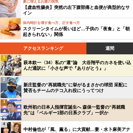
夏に増えるお腹の病気
【虚血性腸炎】突然の左下腹部痛と血便が典型的なサ
イン
体内時計を壊す食べ方、正す食べ方
スクリーンタイムが長いほど…子供の「夜食」と「朝
起きられない」関係
アクセスランキング
週間
1
萩本欽一〈34〉私の“運”論 大谷翔平のカネを使い込
んだ通訳に「小さな声で『ありがとう』」
2
新庄監督の“再就職先”に挙がるまさかの球団 采配に
賛否もチームのテコ入れ役にうってつけ
3
欧州初の日本人指揮官誕生へ 森保一監督の“再就職
先”は「ベルギー1部の日系クラブ」一択か
4
中村倫也が「風、薫る」に大貢献…妻・水卜麻美アナ