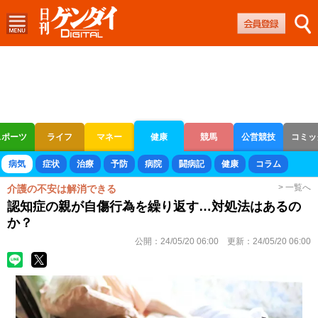
スポーツ
ライフ
マネー
健康
競馬
公営競技
コミッ
ボートレース
競輪
オートレース
病気
症状
治療
予防
病院
闘病記
健康
コラム
> 一覧へ
介護の不安は解消できる
認知症の親が自傷行為を繰り返す…対処法はあるの
か？
公開：
24/05/20 06:00
更新：
24/05/20 06:00