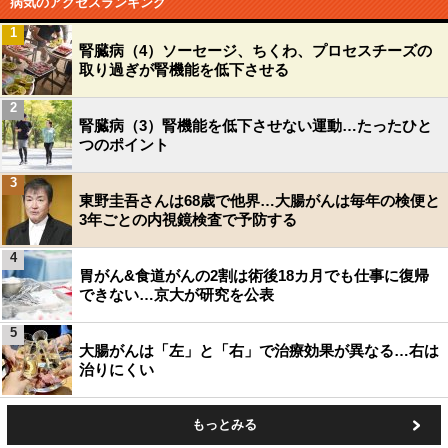
病気のアクセスランキング
1
腎臓病（4）ソーセージ、ちくわ、プロセスチーズの
取り過ぎが腎機能を低下させる
2
腎臓病（3）腎機能を低下させない運動…たったひと
つのポイント
3
東野圭吾さんは68歳で他界…大腸がんは毎年の検便と
3年ごとの内視鏡検査で予防する
4
胃がん&食道がんの2割は術後18カ月でも仕事に復帰
できない…京大が研究を公表
5
大腸がんは「左」と「右」で治療効果が異なる…右は
治りにくい
もっとみる