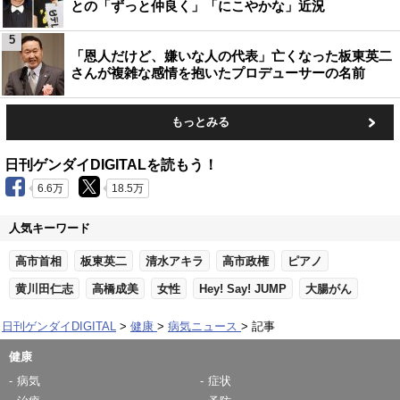
との「ずっと仲良く」「にこやかな」近況
5
「恩人だけど、嫌いな人の代表」亡くなった板東英二
さんが複雑な感情を抱いたプロデューサーの名前
もっとみる
日刊ゲンダイDIGITALを読もう！
6.6万
18.5万
人気キーワード
高市首相
板東英二
清水アキラ
高市政権
ピアノ
黄川田仁志
高橋成美
女性
Hey! Say! JUMP
大腸がん
日刊ゲンダイDIGITAL
健康
病気ニュース
記事
健康
病気
症状