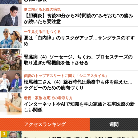
夏に増えるお腹の病気
【胆嚢炎】食後30分から2時間後の“みぞおち”の痛み
が続いたら要注意
一生見える目をつくる
夏は「白内障」のリスクがアップ…サングラスのすす
め
腎臓病（4）ソーセージ、ちくわ、プロセスチーズの
取り過ぎが腎機能を低下させる
伝説のトップアスリートに聞く「シニアスタイル」
松尾雄二さん（4）釜石時代は勤務中も体を鍛えた…
ラグビーのための筋肉づくり
老親・家族 在宅での看取り方
インターネットやAIで知識を学ぶ家族と在宅医療の新
しい関係
アクセスランキング
週間
1