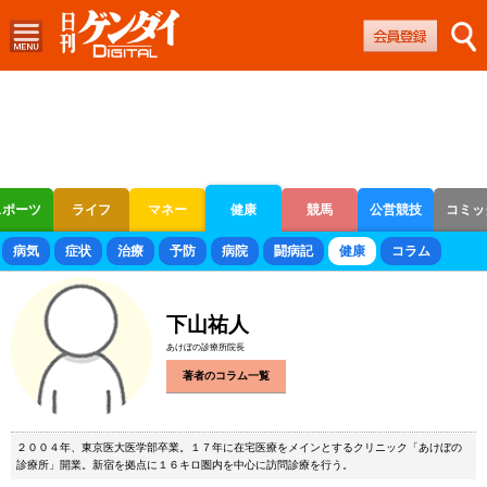
スポーツ
ライフ
マネー
健康
競馬
公営競技
コミッ
ボートレース
競輪
オートレース
病気
症状
治療
予防
病院
闘病記
健康
コラム
下山祐人
あけぼの診療所院長
著者のコラム一覧
２００４年、東京医大医学部卒業。１７年に在宅医療をメインとするクリニック「あけぼの
診療所」開業。新宿を拠点に１６キロ圏内を中心に訪問診療を行う。