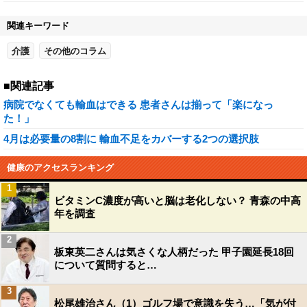
関連キーワード
介護
その他のコラム
■関連記事
病院でなくても輸血はできる 患者さんは揃って「楽になっ
た！」
4月は必要量の8割に 輸血不足をカバーする2つの選択肢
健康のアクセスランキング
1
ビタミンC濃度が高いと脳は老化しない？ 青森の中高
年を調査
2
板東英二さんは気さくな人柄だった 甲子園延長18回
について質問すると…
3
松尾雄治さん（1）ゴルフ場で意識を失う…「気が付