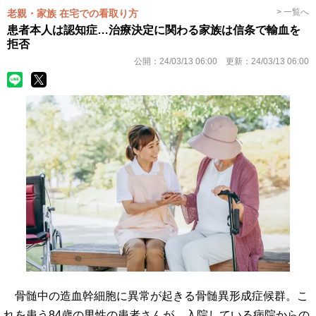
> 一覧へ
老親・家族 在宅での看取り方
患者本人は認知症…治療決定に関わる家族は信条で輸血を
拒否
公開：
24/03/13 06:00
更新：
24/03/13 06:00
骨髄中の造血幹細胞に異常が起きる骨髄異形成症候群。こ
れを患う84歳の男性の患者さんが、入院している病院からの