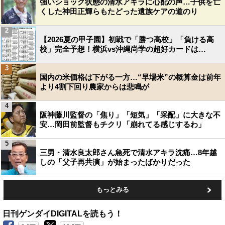
強いショック状態の清水アキラに心配の声…子供を亡
くした神田正輝らもたどった遺族ケアの道のり
2
【2026夏の甲子園】初戦で「勝つ高校」「負ける高
校」完全予想！横浜vs沖縄尚学の超好カードは…
3
国内の米価格は下がる一方…“早場米”の概算金は前年
より4割下回り農家からは悲鳴が
4
阪神藤川監督の「焦り」「短気」「采配」に大きな不
安…岡田前監督もチクリ「崩れてる感じするわ」
5
三男・清水良太郎さん急死で清水アキラ沈痛…8年越
しの「父子再共演」が始まったばかりだった
もっとみる
日刊ゲンダイDIGITALを読もう！