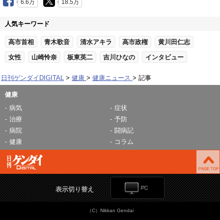
6.6万
18.5万
人気キーワード
高市首相
青木歌音
清水アキラ
高市政権
黄川田仁志
女性
山崎怜奈
板東英二
吉川ひなの
インタビュー
日刊ゲンダイDIGITAL
健康
健康ニュース
記事
健康
病気
症状
治療
予防
病院
闘病記
健康
コラム
表示切り替え
（C）Nikkan Gendai