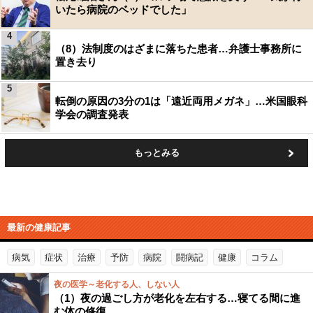
いたら病院のベッドでした」
4
（8）法制度のはざまに落ちた患者…弁護士事務所に
置き去り
5
転倒の原因の3分の1は「遠近両用メガネ」…米国眼科
学会の調査発表
もっとみる
最新の健康記事
病気
症状
治療
予防
病院
闘病記
健康
コラム
夜の医学～老化する人、しない人
（1）夜の過ごし方が老化を左右する…寝てる間に進
む体の修復