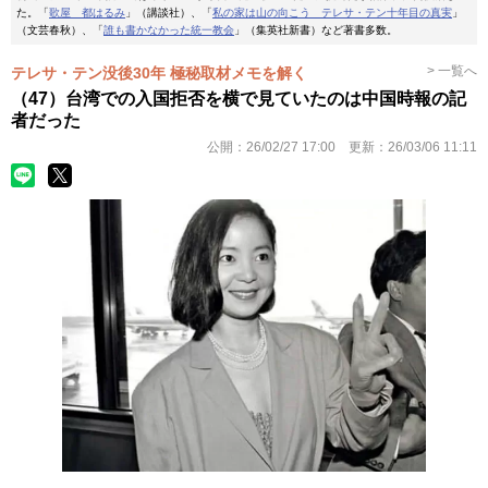
た。「
歌屋 都はるみ
」（講談社）、「
私の家は山の向こう テレサ・テン十年目の真実
」
（文芸春秋）、「
誰も書かなかった統一教会
」（集英社新書）など著書多数。
> 一覧へ
テレサ・テン没後30年 極秘取材メモを解く
（47）台湾での入国拒否を横で見ていたのは中国時報の記
者だった
公開：
26/02/27 17:00
更新：
26/03/06 11:11