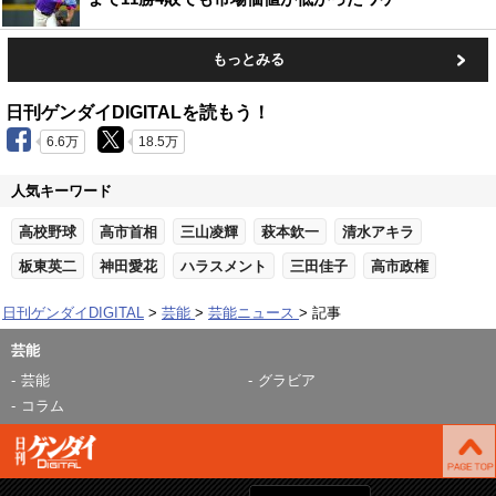
もっとみる
日刊ゲンダイDIGITALを読もう！
6.6万
18.5万
人気キーワード
高校野球
高市首相
三山凌輝
萩本欽一
清水アキラ
板東英二
神田愛花
ハラスメント
三田佳子
高市政権
日刊ゲンダイDIGITAL
芸能
芸能ニュース
記事
芸能
芸能
グラビア
コラム