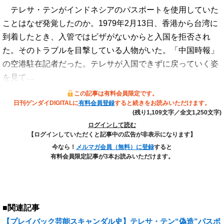
テレサ・テンがインドネシアのパスポートを使用していた
ことはなぜ発覚したのか。1979年2月13日、香港から台湾に
到着したとき、入管ではビザがないからと入国を拒否され
た。そのトラブルを目撃している人物がいた。「中国時報」
の空港駐在記者だった。テレサが入国できずに戻っていく姿
を見て…
この記事は有料会員限定です。
日刊ゲンダイDIGITALに
有料会員登録
すると続きをお読みいただけます。
(残り1,109文字／全文1,250文字)
ログインして読む
【ログインしていただくと記事中の広告が非表示になります】
今なら！
メルマガ会員（無料）に登録
すると
有料会員限定記事が3本お読みいただけます。
■関連記事
【プレイバック芸能スキャンダル史】テレサ・テン“偽造”パスポ