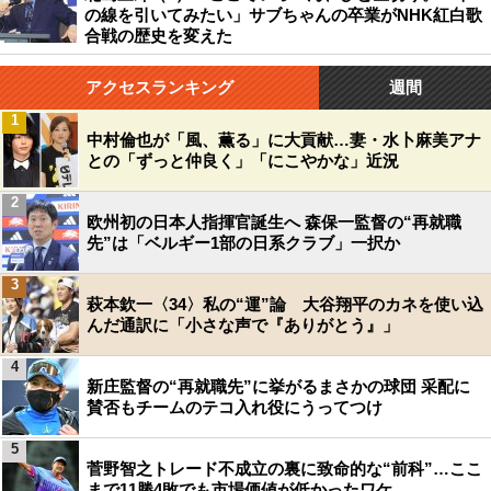
の線を引いてみたい」サブちゃんの卒業がNHK紅白歌
合戦の歴史を変えた
アクセスランキング
週間
1
中村倫也が「風、薫る」に大貢献…妻・水卜麻美アナ
との「ずっと仲良く」「にこやかな」近況
2
欧州初の日本人指揮官誕生へ 森保一監督の“再就職
先”は「ベルギー1部の日系クラブ」一択か
3
萩本欽一〈34〉私の“運”論 大谷翔平のカネを使い込
んだ通訳に「小さな声で『ありがとう』」
4
新庄監督の“再就職先”に挙がるまさかの球団 采配に
賛否もチームのテコ入れ役にうってつけ
5
菅野智之トレード不成立の裏に致命的な“前科”…ここ
まで11勝4敗でも市場価値が低かったワケ