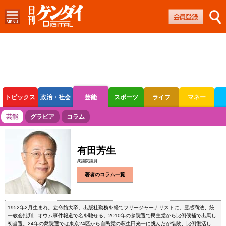
トピックス
政治・社会
芸能
スポーツ
ライフ
マネー
ボートレース
競輪
オートレース
芸能
グラビア
コラム
有田芳生
衆議院議員
著者のコラム一覧
1952年2月生まれ。立命館大卒。出版社勤務を経てフリージャーナリストに。霊感商法、統
一教会批判、オウム事件報道で名を馳せる。2010年の参院選で民主党から比例候補で出馬し
初当選。24年の衆院選では東京24区から自民党の萩生田光一に挑んだが惜敗、比例復活し