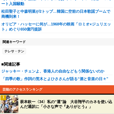
ート入国騒動
松田聖子と中森明菜が2トップ…韓国に空前の日本歌謡ブームで
商機到来！
オリビア・ハッセーに何が…1968年の映画「ロミオ×ジュリエッ
ト」めぐり650億円提訴
関連キーワード
テレサ・テン
■関連記事
ジャッキー・チェンよ、香港人の自由などもう関係ないのか
「四季の歌」作詞の荒木とよひささんが語る“酒と音楽の日々”
芸能のアクセスランキング
1
萩本欽一〈34〉私の“運”論 大谷翔平のカネを使い込
んだ通訳に「小さな声で『ありがとう』」