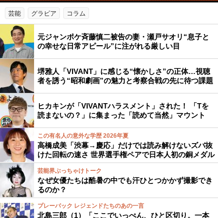
芸能
グラビア
コラム
元ジャンポケ斉藤慎二被告の妻・瀬戸サオリ“息子と
の幸せな日常アピール”に注がれる厳しい目
堺雅人「VIVANT」に感じる“懐かしさ”の正体…視聴
者を誘う“昭和劇画”の魅力と考察合戦の先に待つ課題
ヒカキンが「VIVANTハラスメント」された！ 「Tを
読まないの？」に集まった「読めて当然」マウント
この有名人の意外な学歴 2026年夏
高橋成美「渋幕→慶応」だけでは読み解けないズバ抜
けた回転の速さ 世界選手権ペアで日本人初の銅メダル
芸能界ぶっちゃけトーク
なぜ女優たちは酷暑の中でも汗ひとつかかず撮影でき
るのか？
プレーバック レジェンドたちのあの一言
北島三郎（1）「ここでいっぺん、ひと区切り。一本