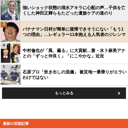
2
強いショック状態の清水アキラに心配の声…子供を亡
くした神田正輝らもたどった遺族ケアの道のり
3
バナナマン日村が簡単に復帰できそうにない「もう1
つの理由」…レギュラー11本抱える人気者のジレンマ
4
中村倫也が「風、薫る」に大貢献…妻・水卜麻美アナ
との「ずっと仲良く」「にこやかな」近況
5
石原プロ「炊き出しの流儀」 被災地一番乗りがエラい
わけではない
もっとみる
最新の芸能記事