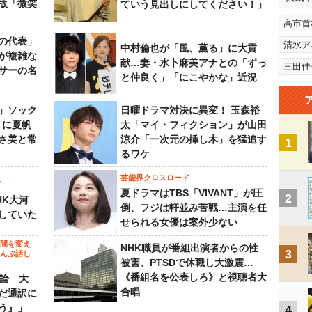
版「微笑
ていう見出しにしてください！」
高市首
の代表」
清水ア
中村倫也が「風、薫る」に大貢
が複雑な
献…妻・水卜麻美アナとの「ずっ
三田佳
サーの名
と仲良く」「にこやかな」近況
」ソック
日曜ドラマ対決に異変！ 玉森裕
』に夏帆
太「マイ・フィクション」が山田
さ美と常
涼介「一次元の挿し木」を猛追す
1
るワケ
芸能界クロスロード
ビ
夏ドラマはTBS「VIVANT」が圧
2
HK大河
倒、フジは軒並み苦戦…主演を任
していた
せられる女優は案外少ない
の間を変え
NHK職員が番組出演者からの性
3
～んぶ話し
被害、PTSDで休職し大激震…
《番組名を公表しろ》と視聴者大
”論 大
合唱
だ通訳に
う』」
4