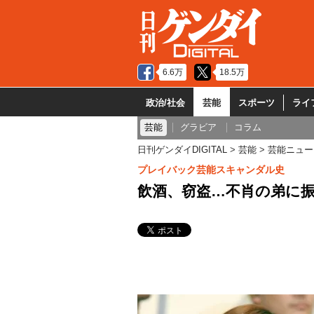
6.6万
18.5万
政治/社会
芸能
スポーツ
ライ
芸能
グラビア
コラム
日刊ゲンダイDIGITAL
芸能
芸能ニュー
プレイバック芸能スキャンダル史
飲酒、窃盗…不肖の弟に