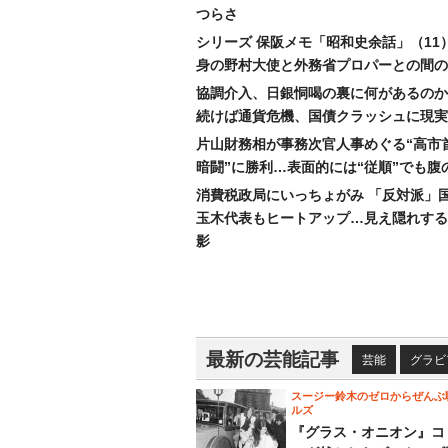
つらさ
シリーズ 保阪メモ「昭和史余話」（11
身の野村大使と外務省プロパーとの間の
協調介入、日銀恫喝の裏に何があるのか
続けば通貨危機、国債クラッシュに現実
片山財務相が事務次官人事めぐる“高市
暗闘”に勝利…表面的には“従順”でも腹
消費税政局にいっちょがみ 「反対派」
玉木代表もヒートアップ…見え隠れする
影
最新の芸能記事
芸能
グラビ
スージー鈴木のゼロからぜんぶ
ルズ
『グラス・オニオン』コ