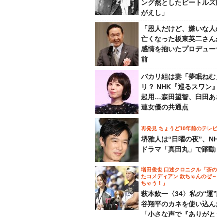
ング然としたビートルズ
がえし」
「恩人だけど、嫌いな人
亡くなった板東英二さん
感情を抱いたプロデュー
前
バカリ組は妻「夢眠ねむ
リ？ NHK『巡るスワン
起用…森田望智、臼田あ
連女優の共通点
再発見 ちょうど10年前のテレ
堺雅人は“日曜の夜”、N
ドラマ「真田丸」で躍動
増田俊也 口述クロニクル「茶
たコメディアン 欽ちゃんのぜ
ちゃう！」
萩本欽一〈34〉私の“運
谷翔平のカネを使い込ん
「小さな声で『ありがと