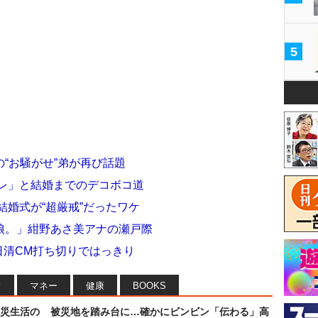
5
“お騒がせ”弟が再び話題
カレ」と結婚までのデコボコ道
結婚式が“超厳戒”だったワケ
娘。」紺野あさ美アナの瀬戸際
 日清CM打ち切りではっきり
フ
マネー
健康
BOOKS
災生活の
被災地を踏み台に…確かにビンビン「伝わる」高