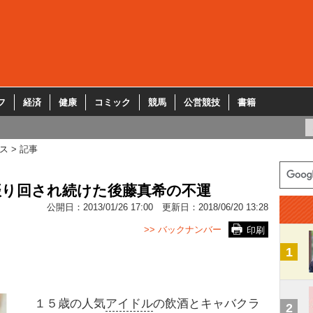
フ
経済
健康
コミック
競馬
公営競技
書籍
ス
記事
振り回され続けた後藤真希の不運
公開日：
2013/01/26 17:00
更新日：
2018/06/20 13:28
>> バックナンバー
印刷
1
１５歳の人気
アイドル
の飲酒とキャバクラ
2