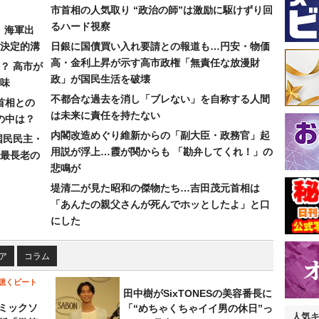
市首相の人気取り “政治の師”は激励に駆けずり回
るハード視察
）海軍出
決定的溝
日銀に国債買い入れ要請との報道も…円安・物価
高・金利上昇が示す高市政権「無責任な放漫財
？ 高市が
政」が国民生活を破壊
味
不都合な過去を消し「ブレない」を自称する人間
首相との
は未来に責任を持たない
の中は？
内閣改造めぐり維新からの「副大臣・政務官」起
国民民主・
用説が浮上…霞が関からも 「勘弁してくれ！」の
最長老の
悲鳴が
堤清二が見た昭和の傑物たち…吉田茂元首相は
「あんたの親父さんが死んでホッとしたよ」と口
にした
ア
コラム
聴くビート
田中樹がSixTONESの美容番長に
ミックソ
「“めちゃくちゃイイ男の休日”っ
人気