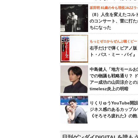
坂田明 81歳の今も現役JAZZラ
（8）人生を変えたコル
のコンサート、雷に打た
ちになった
もっとゼロからぜんぶ聴くビー
右手だけで弾くピアノ版
ト・パス・ミー・バイ』
中島健人「地方モールお
での物議も戦略通り？ 
アー成功の山田涼介との
timelesz炎上の明暗
りくりゅうYouTube開
ジネス感のあるカップル
《そろそろ疲れた》の飽
日刊ゲンダイDIGITALを読も