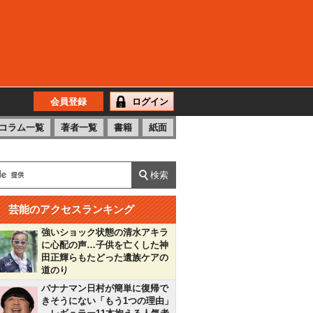
会員登録
ログイン
コラム一覧
著者一覧
書籍
紙面
芸能のアクセスランキング
強いショック状態の清水アキラ
に心配の声…子供を亡くした神
田正輝らもたどった遺族ケアの
道のり
バナナマン日村が簡単に復帰で
きそうにない「もう1つの理由」