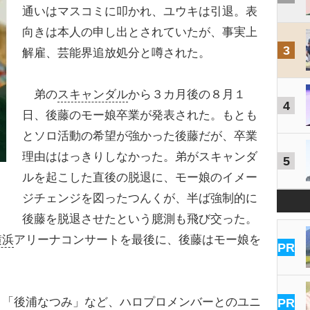
通いはマスコミに叩かれ、ユウキは引退。表
向きは本人の申し出とされていたが、事実上
3
解雇、芸能界追放処分と噂された。
弟の
スキャンダル
から３カ月後の８月１
4
日、後藤のモー娘卒業が発表された。もとも
とソロ活動の希望が強かった後藤だが、卒業
理由ははっきりしなかった。弟がスキャンダ
5
ルを起こした直後の脱退に、モー娘のイメー
ジチェンジを図ったつんくが、半ば強制的に
後藤を脱退させたという臆測も飛び交った。
横浜
アリーナコンサートを最後に、後藤はモー娘を
PR
「後浦なつみ」など、ハロプロメンバーとのユニ
PR