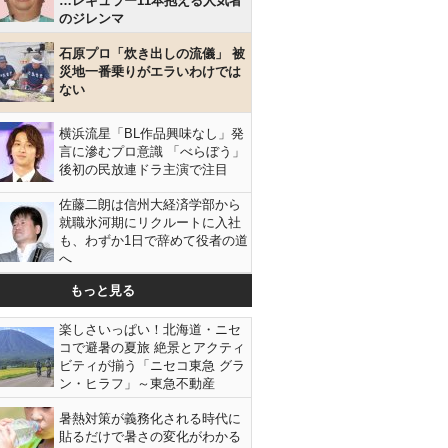
…レギュラー11本抱える人気者
のジレンマ
石原プロ「炊き出しの流儀」 被
災地一番乗りがエラいわけでは
ない
横浜流星「BL作品興味なし」発
言に滲むプロ意識 「べらぼう」
後初の民放連ドラ主演で注目
佐藤二朗は信州大経済学部から
就職氷河期にリクルートに入社
も、わずか1日で辞めて役者の道
へ
もっと見る
楽しさいっぱい！北海道・ニセ
コで避暑の夏旅 絶景とアクティ
ビティが揃う「ニセコ東急 グラ
ン・ヒラフ」～東急不動産
暑熱対策が義務化される時代に
貼るだけで暑さの変化がわかる