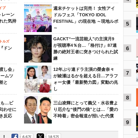
イブ
週末チケットは完売！ 女性アイ
トレーン
ドルフェス「TOKYO IDOL
れた気持
FESTIVAL」の現在地 ～現地ルポ
5
～
GACKT“一流芸能人”の主演月9
トルズ
が視聴率4％台…「格付け」87連
6
『ドン
勝の絶対王者に突きつけられた試
練
渡し会」
12年ぶり連ドラ主演の榮倉奈々
7
ドームツ
が綾瀬はるかを超える日…アラフ
差と
ォー女優「最新勢力図」変動の兆
し
8
設も…ビ
三山凌輝にとって義父・水谷豊よ
匂わせに
り厄介な“後門の狼”とは…「愛の
き反応
不時着」密会報道が招いた代償
9
う！
6.6万
18.5万