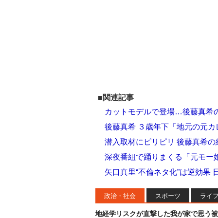
■関連記事
カットモデルで登場…後藤真希の
後藤真希 ３歳年下「地元の元
潜入取材にピリピリ 後藤真希の
深夜番組で踊りまくる「元モー
矢口真里“不倫ネタ化”は逆効果
政治・社会
スポーツ
ライ
地経学リスクが直撃した我が家で思う被