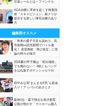
示温シールとは～ファンケル
AGA治療に革命を起こす検査技
術「スキャビジョン」銀クリが
提示する新しい薄毛治療のあり
方
編集部オススメ
「将来の愛子天皇を認めろ」高
市政権vs読売新聞でバトル激
化！ 皇室典範「再び改定」に世
論の85％が味方
2026夏の甲子園は「初出場校」
でも侮れない！ 4校ともハンデ
をはね返すポテンシャル十分
田中みな実“まんまるE乳”も筋金
入り！アッパレのあざとさ
阪神1位・森下翔太を英才教育
父親が明かす「マイホーム購入