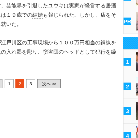
方、芸能界を引退したユウキは実家が経営する居酒
には１９歳での
結婚
も報じられた。しかし、店をそ
PR
に就いた。
江戸川区の工事現場から１００万円相当の銅線を
魚の入れ墨を彫り、窃盗団のヘッドとして犯行を繰
1
1
2
3
次へ
>>
2
3
4