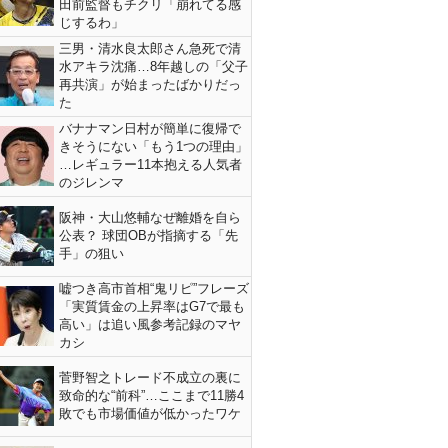
田前監督もチクリ「崩れてる感
じするわ」
三男・清水良太郎さん急死で清
水アキラ沈痛…8年越しの「父子
再共演」が始まったばかりだっ
た
バナナマン日村が簡単に復帰で
きそうにない「もう1つの理由」
…レギュラー11本抱える人気者
のジレンマ
阪神・大山悠輔なぜ離婚を自ら
公表？ 球団OBが指摘する「先
手」の狙い
嘘つき高市首相“鬼リピ”フレーズ
「実質賃金の上昇率はG7で最も
高い」は追い風参考記録のマヤ
カシ
菅野智之トレード不成立の裏に
致命的な“前科”…ここまで11勝4
敗でも市場価値が低かったワケ