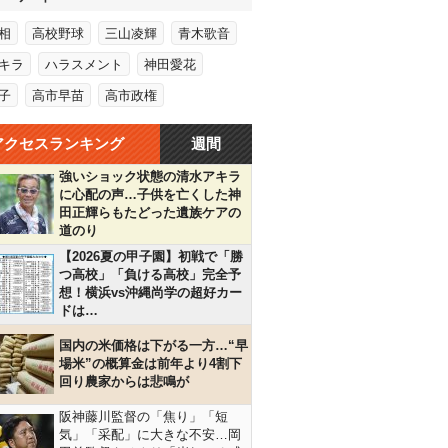
相
高校野球
三山凌輝
青木歌音
キラ
ハラスメント
神田愛花
子
高市早苗
高市政権
アクセスランキング
週間
強いショック状態の清水アキラ
に心配の声…子供を亡くした神
田正輝らもたどった遺族ケアの
道のり
【2026夏の甲子園】初戦で「勝
つ高校」「負ける高校」完全予
想！横浜vs沖縄尚学の超好カー
ドは…
国内の米価格は下がる一方…“早
場米”の概算金は前年より4割下
回り農家からは悲鳴が
阪神藤川監督の「焦り」「短
気」「采配」に大きな不安…岡