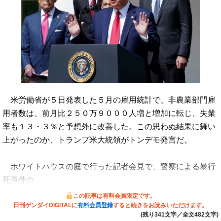
米労働省が５日発表した５月の雇用統計で、非農業部門雇
用者数は、前月比２５０万９０００人増と増加に転じ、失業
率も１３・３％と予想外に改善した。この思わぬ結果に舞い
上がったのか、トランプ米大統領がトンデモ発言だ。
ホワイトハウスの庭で行った記者会見で、警察による暴行
死事件の…
この記事は有料会員限定です。
日刊ゲンダイDIGITALに
有料会員登録
すると続きをお読みいただけます。
(残り341文字／全文482文字)