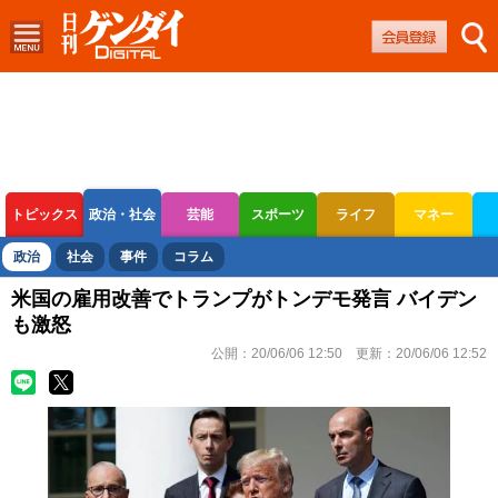
トピックス
政治・社会
芸能
スポーツ
ライフ
マネー
ボートレース
競輪
オートレース
政治
社会
事件
コラム
米国の雇用改善でトランプがトンデモ発言 バイデン
も激怒
公開：
20/06/06 12:50
更新：
20/06/06 12:52