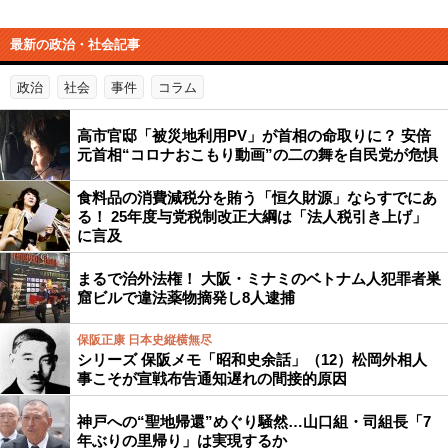
最新の政治・社会記事
政治
社会
事件
コラム
高市官邸「被災地利用PV」が首相の命取りに？ 安倍
元首相“コロナおこもり動画”の二の舞を自民党が危惧
食料品の消費減税分を賄う「恒久財源」ならすでにあ
る！ 25年度与党税制改正大綱は「法人税引き上げ」
に言及
まるで治外法権！ 大阪・ミナミのベトナム人犯罪者巣
窟ビルで違法薬物摘発し8人逮捕
保阪正康 日本史縦横無尽
シリーズ 保阪メモ「昭和史余話」（12）松岡外相人
事こそが宣戦布告通知遅れの間接的原因
神戸への“聖地帰還”めぐり騒然…山口組・司組長「7
年ぶりの里帰り」は実現するか