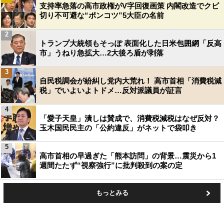
支持率急落の高市政権がV字回復画策 内閣改造でクビ
切り不可避な“ポンコツ”5大臣の名前
2
トランプ大統領もそっぽ 表面化した日米包囲網「反高
市」うねり急拡大…2大後ろ盾が剥落
3
自民税調会が紛糾し党内大荒れ！ 高市首相「消費税減
税」でいよいよトドメ…反対派議員が証言
4
「愛子天皇」潰しは賛成で、消費税減税はなぜ反対？
玉木国民民主の「公約違反」がネットで袋叩き
5
高市首相の早過ぎた「熊本訪問」の背景…震災から1
週間たたず“視察強行”に批判殺到の案の定
もっとみる