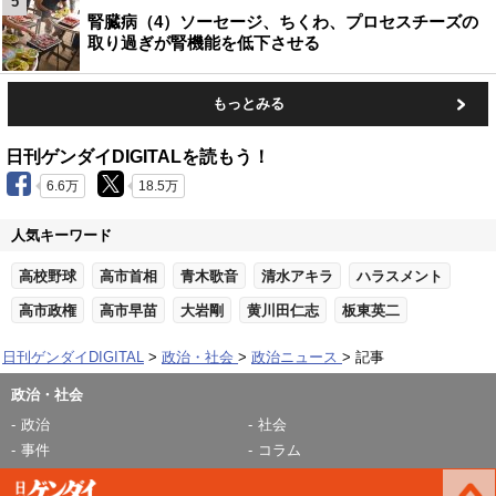
5
腎臓病（4）ソーセージ、ちくわ、プロセスチーズの
取り過ぎが腎機能を低下させる
もっとみる
日刊ゲンダイDIGITALを読もう！
6.6万
18.5万
人気キーワード
高校野球
高市首相
青木歌音
清水アキラ
ハラスメント
高市政権
高市早苗
大岩剛
黄川田仁志
板東英二
日刊ゲンダイDIGITAL
政治・社会
政治ニュース
記事
政治・社会
政治
社会
事件
コラム