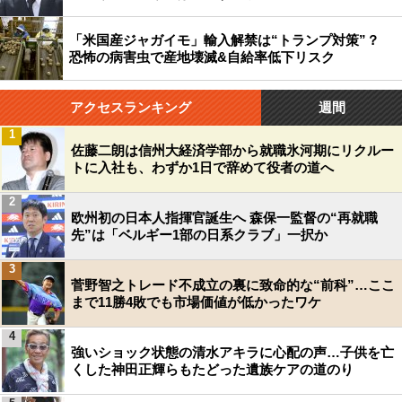
「米国産ジャガイモ」輸入解禁は“トランプ対策”？
恐怖の病害虫で産地壊滅&自給率低下リスク
アクセスランキング
週間
1
佐藤二朗は信州大経済学部から就職氷河期にリクルー
トに入社も、わずか1日で辞めて役者の道へ
2
欧州初の日本人指揮官誕生へ 森保一監督の“再就職
先”は「ベルギー1部の日系クラブ」一択か
3
菅野智之トレード不成立の裏に致命的な“前科”…ここ
まで11勝4敗でも市場価値が低かったワケ
4
強いショック状態の清水アキラに心配の声…子供を亡
くした神田正輝らもたどった遺族ケアの道のり