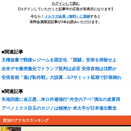
ログインして読む
【ログインしていただくと記事中の広告が非表示になります】
今なら！
メルマガ会員（無料）に登録
すると
有料会員限定記事が3本お読みいただけます。
■関連記事
主権放棄で戦後レジームを固定化 「国賊」安倍を排除せよ
全米デモ衝突激化でトランプ批判は必至 安倍首相は沈黙か
安倍首相「逃げ恥作戦」大誤算…G7サミット延期で計画倒れ
■関連記事
失地回復に金正恩…米ロ外遊強行“外交のアベ”演出の皮算用
アベノミクス目玉のカジノは頓挫か 米大手が日本進出断念
政治のアクセスランキング
1