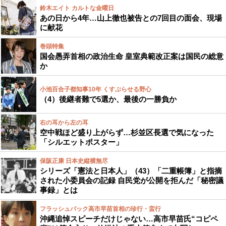
鈴木エイト カルトな金曜日
あの日から4年…山上徹也被告との7回目の面会、現場
に献花
巻頭特集
国会愚弄首相の政治生命 皇室典範改正案は国民の総意
か
小池百合子都知事10年 くすぶらせる野心
（4）後継者難で5選か、最後の一勝負か
右の耳から左の耳
空中戦ほど盛り上がらず…杉並区長選で気になった
「シルエットポスター」
保阪正康 日本史縦横無尽
シリーズ「憲法と日本人」（43）「二重帳簿」と指摘
された小委員会の記録 自民党が公開を拒んだ「秘密議
事録」とは
フラッシュバック高市早苗首相の珍行・蛮行
沖縄追悼スピーチだけじゃない…高市早苗氏“コピペ