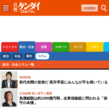
トピックス
政治・社会
芸能
スポーツ
ライフ
マネー
ボートレース
競輪
オートレース
政治
社会
事件
コラム
政治・社会コラム一覧
巻頭特集
前代未聞の首相だ 高市早苗にみんなが手を焼いている
古谷経衡 猫と保守と憂国
負債総額は約1200億円弱…全東信破綻に問われる「保
守の本懐」