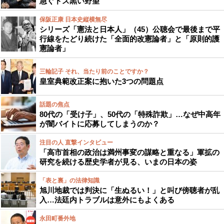
急ぐドス黒い野望
保阪正康 日本史縦横無尽
シリーズ「憲法と日本人」（45）公聴会で最後まで平
行線をたどり続けた「全面的改憲論者」と「原則的護
憲論者」
三輪記子 それ、当たり前のことですか？
皇室典範改正案に抱いた3つの問題点
話題の焦点
80代の「受け子」、50代の「特殊詐欺」…なぜ中高年
が闇バイトに応募してしまうのか？
注目の人 直撃インタビュー
「高市首相の政治は満州事変の謀略と重なる」軍拡の
研究を続ける歴史学者が見る、いまの日本の姿
「表と裏」の法律知識
旭川地裁では判決に「生ぬるい！」と叫び傍聴者が乱
入…法廷内トラブルは意外にもよくある
永田町番外地