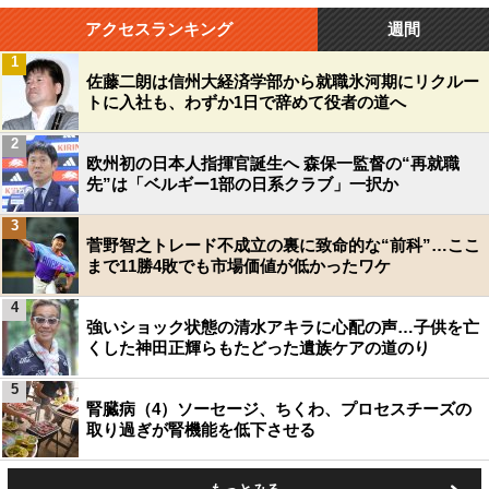
アクセスランキング
週間
1
佐藤二朗は信州大経済学部から就職氷河期にリクルー
トに入社も、わずか1日で辞めて役者の道へ
2
欧州初の日本人指揮官誕生へ 森保一監督の“再就職
先”は「ベルギー1部の日系クラブ」一択か
3
菅野智之トレード不成立の裏に致命的な“前科”…ここ
まで11勝4敗でも市場価値が低かったワケ
4
強いショック状態の清水アキラに心配の声…子供を亡
くした神田正輝らもたどった遺族ケアの道のり
5
腎臓病（4）ソーセージ、ちくわ、プロセスチーズの
取り過ぎが腎機能を低下させる