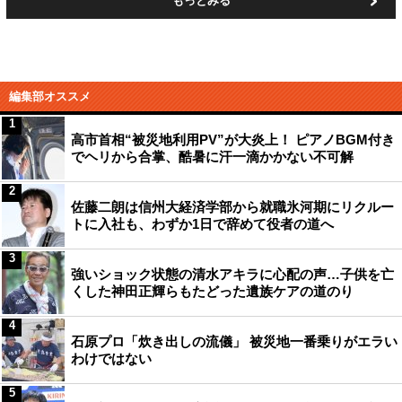
もっとみる
編集部オススメ
1
高市首相“被災地利用PV”が大炎上！ ピアノBGM付き
でヘリから合掌、酷暑に汗一滴かかない不可解
2
佐藤二朗は信州大経済学部から就職氷河期にリクルー
トに入社も、わずか1日で辞めて役者の道へ
3
強いショック状態の清水アキラに心配の声…子供を亡
くした神田正輝らもたどった遺族ケアの道のり
4
石原プロ「炊き出しの流儀」 被災地一番乗りがエラい
わけではない
5