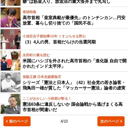
癖”は筋金入り、放送法の重大答弁まで丸写し
巻頭特集
高市首相「皇室典範が最優先」のトンチンカン…円安
放置、暮らし切り捨ての「国民不在」
小池百合子都知事10年 くすぶらせる野心
（3）4人の男、首相だらけの当選同期
永田町の裏を読む
米国にハシゴを外された高市首相の「進化版 自由で開
かれたインド太平洋」
保阪正康 日本史縦横無尽
シリーズ「憲法と日本人」（42）社会党の若き論客・
飛鳥田一雄が質した「マッカーサー憲法」論者の虚実
ここがおかしい 小林節が斬る！
憲法63条に違反しないか 国会論戦から逃げまくる高
市首相が間違いだ
前のページ
4/10
次のページ