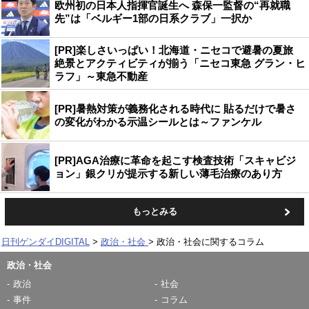
欧州初の日本人指揮官誕生へ 森保一監督の“再就職
先”は「ベルギー1部の日系クラブ」一択か
[PR]楽しさいっぱい！北海道・ニセコで避暑の夏旅
絶景とアクティビティが揃う「ニセコ東急 グラン・ヒ
ラフ」～東急不動産
[PR]暑熱対策が義務化される時代に 貼るだけで暑さ
の変化がわかる示温シールとは～ファンケル
[PR]AGA治療に革命を起こす検査技術「スキャビジ
ョン」銀クリが提示する新しい薄毛治療のあり方
もっとみる
日刊ゲンダイDIGITAL
政治・社会
政治・社会に関するコラム
政治・社会
政治
社会
事件
コラム