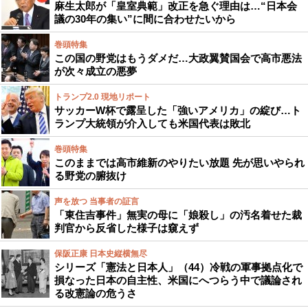
麻生太郎が「皇室典範」改正を急ぐ理由は…“日本会
議の30年の集い”に間に合わせたいから
巻頭特集
この国の野党はもうダメだ…大政翼賛国会で高市悪法
が次々成立の悪夢
トランプ2.0 現地リポート
サッカーW杯で露呈した「強いアメリカ」の綻び…ト
ランプ大統領が介入しても米国代表は敗北
巻頭特集
このままでは高市維新のやりたい放題 先が思いやられ
る野党の腑抜け
声を放つ 当事者の証言
「東住吉事件」無実の母に「娘殺し」の汚名着せた裁
判官から反省した様子は窺えず
保阪正康 日本史縦横無尽
シリーズ「憲法と日本人」（44）冷戦の軍事拠点化で
損なった日本の自主性、米国にへつらう中で議論され
る改憲論の危うさ