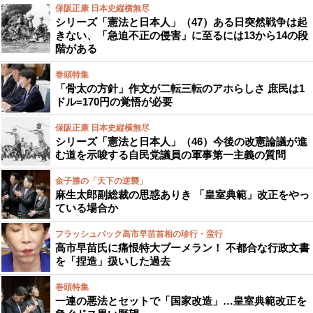
保阪正康 日本史縦横無尽
シリーズ「憲法と日本人」（47）ある日突然戦争は起
きない、「急迫不正の侵害」に至るには13から14の段
階がある
巻頭特集
「骨太の方針」作文が二転三転のアホらしさ 庶民は1
ドル=170円の覚悟が必要
保阪正康 日本史縦横無尽
シリーズ「憲法と日本人」（46）今後の改憲論議が進
む道を示唆する自民党議員の軍事第一主義の質問
金子勝の「天下の逆襲」
麻生太郎副総裁の思惑ありき 「皇室典範」改正をやっ
ている場合か
フラッシュバック高市早苗首相の珍行・蛮行
高市早苗氏に痛恨特大ブーメラン！ 不都合な行政文書
を「捏造」扱いした過去
巻頭特集
一連の悪法とセットで「国家改造」…皇室典範改正を