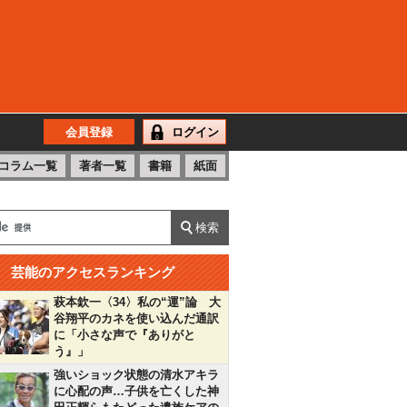
会員登録
ログイン
コラム一覧
著者一覧
書籍
紙面
芸能のアクセスランキング
萩本欽一〈34〉私の“運”論 大
谷翔平のカネを使い込んだ通訳
に「小さな声で『ありがと
う』」
強いショック状態の清水アキラ
に心配の声…子供を亡くした神