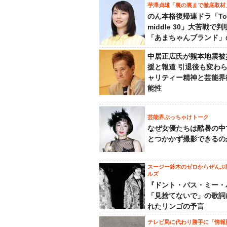
芋澤貞雄「裏の裏まで徹底取材
のん本格復帰連ドラ「To
middle 30」大苦戦で
「あまちゃんブランド」
中居正広氏が熊本地震被
援と報道 引退後も変わ
ャリティー精神と芸能界
能性
芸能界ぶっちゃけトーク
なぜ女優たちは酷暑の中
とつかかず撮影できるの
スージー鈴木のゼロからぜんぶ
ルズ
『ドント・パス・ミー・
「見捨てないで」の歌詞
れたリンゴの予言
テレビ局に代わり勝手に「情報