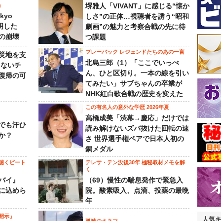
」
堺雅人「VIVANT」に感じる“懐か
kyo
しさ”の正体…視聴者を誘う“昭和
判明した
劇画”の魅力と考察合戦の先に待
の崩壊
つ課題
プレーバック レジェンドたちのあの一言
災地を支
北島三郎（1）「ここでいっぺ
らないチ
ん、ひと区切り。一本の線を引い
復帰の可
てみたい」サブちゃんの卒業が
NHK紅白歌合戦の歴史を変えた
この有名人の意外な学歴 2026年夏
高橋成美「渋幕→慶応」だけでは
でも汗ひ
読み解けないズバ抜けた回転の速
か？
さ 世界選手権ペアで日本人初の
銅メダル
聴くビート
テレサ・テン没後30年 極秘取材メモを解
く
バイ』
（69）慢性の喘息発作で緊急入
に込めら
院。酸素吸入、点滴、投薬の最晩
年
開示」
人気