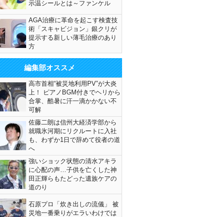
示温シールとは～ファンケル
AGA治療に革命を起こす検査技
術「スキャビジョン」銀クリが
提示する新しい薄毛治療のあり
方
編集部オススメ
高市首相“被災地利用PV”が大炎
上！ ピアノBGM付きでヘリから
合掌、酷暑に汗一滴かかない不
可解
佐藤二朗は信州大経済学部から
就職氷河期にリクルートに入社
も、わずか1日で辞めて役者の道
へ
強いショック状態の清水アキラ
に心配の声…子供を亡くした神
田正輝らもたどった遺族ケアの
道のり
石原プロ「炊き出しの流儀」 被
災地一番乗りがエラいわけでは