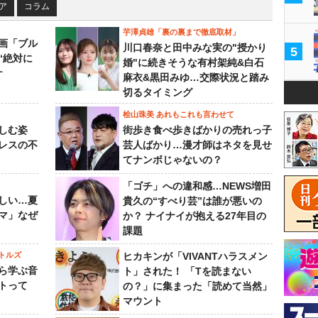
ア
コラム
芋澤貞雄「裏の裏まで徹底取材」
画「ブル
川口春奈と田中みな実の"授かり
5
“絶対に
婚"に続きそうな有村架純&白石
ケ
麻衣&黒田みゆ…交際状況と踏み
切るタイミング
桧山珠美 あれもこれも言わせて
しむ姿
街歩き食べ歩きばかりの売れっ子
レスの不
芸人ばかり…漫才師はネタを見せ
てナンボじゃないの？
「ゴチ」への違和感…NEWS増田
しい…夏
貴久の“すべり芸”は誰が悪いの
マ」なぜ
か？ ナイナイが抱える27年目の
課題
トルズ
ヒカキンが「VIVANTハラスメン
ら学ぶ音
ト」された！ 「Tを読まない
トって
の？」に集まった「読めて当然」
マウント