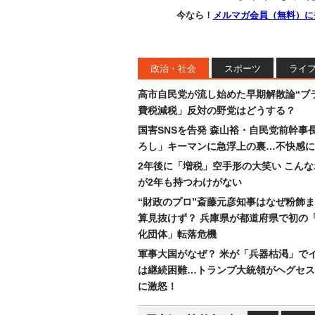
今なら！
メルマガ会員（無料）に
政治・社会
スポーツ
ライ
高市自民党が流し始めた早期解散論“ブラ
費税減税」反対の野党はどうする？
国害SNSを告発 森山裕・自民党前幹事
ろし」キーマンに急浮上の裏…不快感に
2年後に「増税」空手形の大笑い こん
が2年も持つわけがない
“財政のプロ”斎藤元彦知事はなぜ粉飾
算見抜けず？ 兵庫県が都道府県で初の
化団体」転落危機
軍事大国がなぜ？ 米が「兵器枯渇」で
は継続困難…トランプ大統領がヘグセス
に激怒！