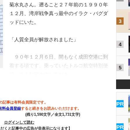
菊水丸さん。遡ること２７年前の１９９０年
１２月、湾岸戦争真っ最中のイラク・バグダ
3
ッドにいた。
「人質全員が解放されました」
4
９０年１２月６日、間もなく成田空港に到
着する頃です。乗っていたトルコ航空特別便
5
で、こんなアナウンスがあ…
の記事は有料会員限定です。
PR
有料会員登録
すると続きをお読みいただけます。
(残り1,590文字／全文1,731文字)
ログインして読む
PR
ただくと記事中の広告が非表示になります】