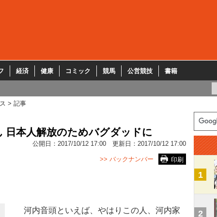
フ
経済
健康
コミック
競馬
公営競技
書籍
ス
記事
 日本人解放のためバグダッドに
公開日：
2017/10/12 17:00
更新日：
2017/10/12 17:00
>> バックナンバー
印刷
1
河内音頭といえば、やはりこの人、河内家
2