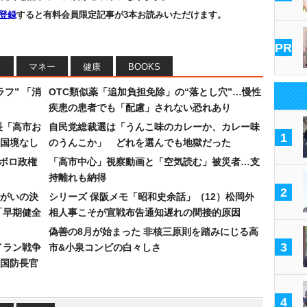
登録
すると有料会員限定記事が3本お読みいただけます。
PR
フ
マネー
健康
BOOKS
フ” 「消
OTC類似薬「追加負担免除」の“落とし穴”…慢性
疾患の患者でも「配慮」されない恐れあり
長「高市お
自民党総裁選は「うんこ味のカレーか、カレー味
1
国境なし
のうんこか」 どれを選んでも地獄だった
なボロ政権
「高市中心」視察動画と「空気読む」被災者…支
持離れも納得
2
まがいの決
シリーズ 保阪メモ「昭和史余話」（12）松岡外
「早期健全
相人事こそが宣戦布告通知遅れの間接的原因
偽善の8月が始まった 非核三原則を踏みにじる高
3
イラン戦争
市&小泉コンビの白々しさ
国防長官
4