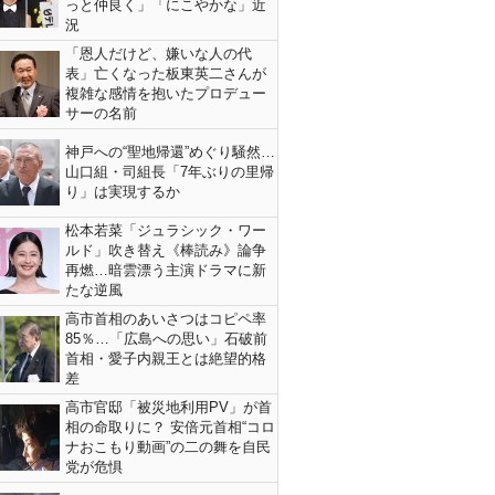
っと仲良く」「にこやかな」近
況
「恩人だけど、嫌いな人の代
表」亡くなった板東英二さんが
複雑な感情を抱いたプロデュー
サーの名前
神戸への“聖地帰還”めぐり騒然…
山口組・司組長「7年ぶりの里帰
り」は実現するか
松本若菜「ジュラシック・ワー
ルド」吹き替え《棒読み》論争
再燃…暗雲漂う主演ドラマに新
たな逆風
高市首相のあいさつはコピペ率
85％…「広島への思い」石破前
首相・愛子内親王とは絶望的格
差
高市官邸「被災地利用PV」が首
相の命取りに？ 安倍元首相“コロ
ナおこもり動画”の二の舞を自民
党が危惧