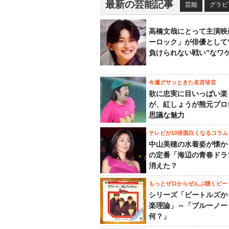
最新の芸能記事
芸能
グラビ
高橋文哉にとって主演映
ーロック」が俳優として
負けられない戦い”なワ
今週グサッときた名言珍言
欲に忠実に目いっぱい楽
が、紅しょうが熊元プロ
思議な魅力
テレビが10倍面白くなるコラム
中山美穂の水着姿が懐か
の定番「海辺の青春ドラ
消えた？
もっとゼロからぜんぶ聴くビー
シリーズ「ビートルズか
楽理論」～「ブルーノー
何？」