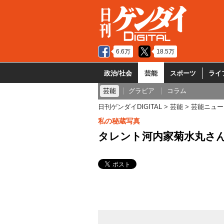
6.6万
18.5万
政治/社会
芸能
スポーツ
ライ
芸能
グラビア
コラム
日刊ゲンダイDIGITAL
芸能
芸能ニュー
私の秘蔵写真
タレント河内家菊水丸さん