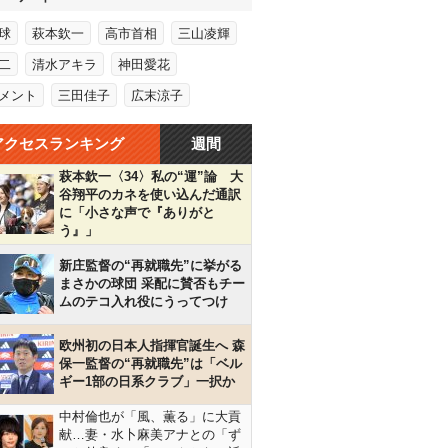
球
萩本欽一
高市首相
三山凌輝
二
清水アキラ
神田愛花
メント
三田佳子
広末涼子
アクセスランキング
週間
萩本欽一〈34〉私の“運”論 大
谷翔平のカネを使い込んだ通訳
に「小さな声で『ありがと
う』」
新庄監督の“再就職先”に挙がる
まさかの球団 采配に賛否もチー
ムのテコ入れ役にうってつけ
欧州初の日本人指揮官誕生へ 森
保一監督の“再就職先”は「ベル
ギー1部の日系クラブ」一択か
中村倫也が「風、薫る」に大貢
献…妻・水卜麻美アナとの「ず