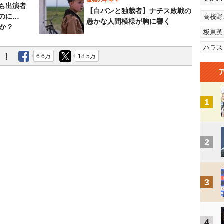
孤独のキネマ
も出演者
【白パンと独裁者】ナチス敗戦の
のに…
高校野
愚かな人間模様が胸に響く
すか？
板東英
ハラス
う！
6.6万
18.5万
1
2
3
4