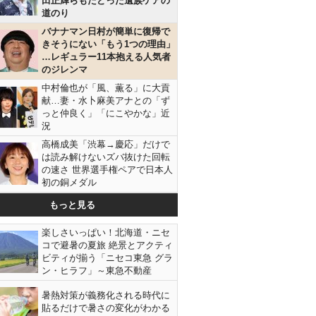
田正輝らもたどった遺族ケアの
道のり
バナナマン日村が簡単に復帰で
きそうにない「もう1つの理由」
…レギュラー11本抱える人気者
のジレンマ
中村倫也が「風、薫る」に大貢
献…妻・水卜麻美アナとの「ず
っと仲良く」「にこやかな」近
況
高橋成美「渋幕→慶応」だけで
は読み解けないズバ抜けた回転
の速さ 世界選手権ペアで日本人
初の銅メダル
もっと見る
楽しさいっぱい！北海道・ニセ
コで避暑の夏旅 絶景とアクティ
ビティが揃う「ニセコ東急 グラ
ン・ヒラフ」～東急不動産
暑熱対策が義務化される時代に
貼るだけで暑さの変化がわかる