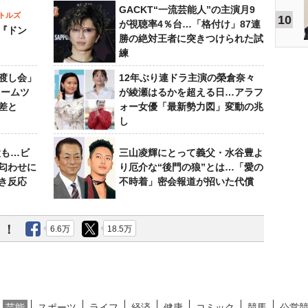
GACKT“一流芸能人”の主演月9
トルズ
10
が視聴率4％台…「格付け」87連
『ドン
勝の絶対王者に突きつけられた試
練
渡し会」
12年ぶり連ドラ主演の榮倉奈々
ドームツ
が綾瀬はるかを超える日…アラフ
差と
ォー女優「最新勢力図」変動の兆
し
設も…ビ
三山凌輝にとって義父・水谷豊よ
匂わせに
り厄介な“後門の狼”とは…「愛の
き反応
不時着」密会報道が招いた代償
う！
6.6万
18.5万
芸能
スポーツ
ライフ
経済
健康
コミック
競馬
公営