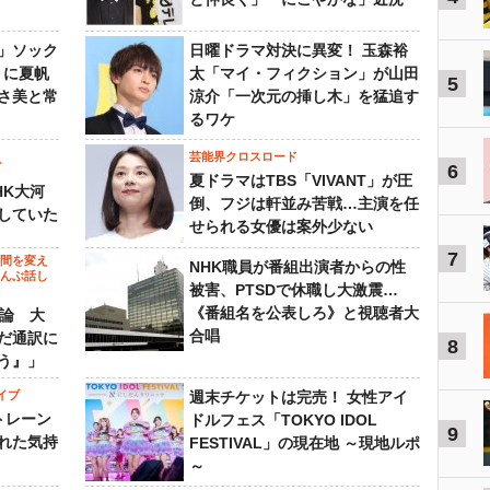
」ソック
日曜ドラマ対決に異変！ 玉森裕
』に夏帆
太「マイ・フィクション」が山田
5
さ美と常
涼介「一次元の挿し木」を猛追す
るワケ
芸能界クロスロード
ビ
6
夏ドラマはTBS「VIVANT」が圧
HK大河
倒、フジは軒並み苦戦…主演を任
していた
せられる女優は案外少ない
7
の間を変え
NHK職員が番組出演者からの性
～んぶ話し
被害、PTSDで休職し大激震…
《番組名を公表しろ》と視聴者大
”論 大
合唱
だ通訳に
8
う』」
イブ
週末チケットは完売！ 女性アイ
トレーン
ドルフェス「TOKYO IDOL
9
れた気持
FESTIVAL」の現在地 ～現地ルポ
～