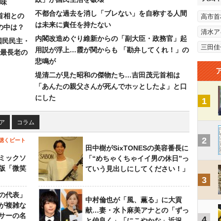
味
不都合な過去を消し「ブレない」を自称する人間
首相との
高市首
は未来に責任を持たない
の中は？
清水ア
内閣改造めぐり維新からの「副大臣・政務官」起
国民民主・
三田佳
用説が浮上…霞が関からも 「勘弁してくれ！」の
最長老の
悲鳴が
堤清二が見た昭和の傑物たち…吉田茂元首相は
「あんたの親父さんが死んでホッとしたよ」と口
にした
1
ア
コラム
2
聴くビート
田中樹がSixTONESの美容番長に
ミックソ
「“めちゃくちゃイイ男の休日”っ
版「微笑
ていう見出しにしてください！」
3
の代表」
中村倫也が「風、薫る」に大貢
が複雑な
献…妻・水卜麻美アナとの「ずっ
サーの名
4
と仲良く」「にこやかな」近況