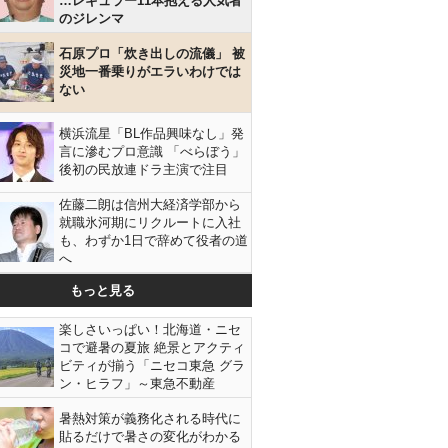
…レギュラー11本抱える人気者
のジレンマ
石原プロ「炊き出しの流儀」 被
災地一番乗りがエラいわけでは
ない
横浜流星「BL作品興味なし」発
言に滲むプロ意識 「べらぼう」
後初の民放連ドラ主演で注目
佐藤二朗は信州大経済学部から
就職氷河期にリクルートに入社
も、わずか1日で辞めて役者の道
へ
もっと見る
楽しさいっぱい！北海道・ニセ
コで避暑の夏旅 絶景とアクティ
ビティが揃う「ニセコ東急 グラ
ン・ヒラフ」～東急不動産
暑熱対策が義務化される時代に
貼るだけで暑さの変化がわかる