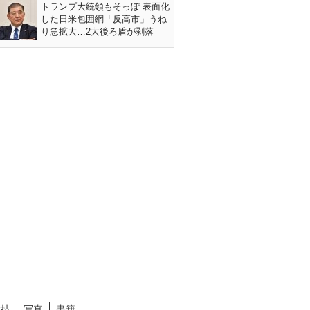
トランプ大統領もそっぽ 表面化
した日米包囲網「反高市」うね
り急拡大…2大後ろ盾が剥落
競技
写真
書籍