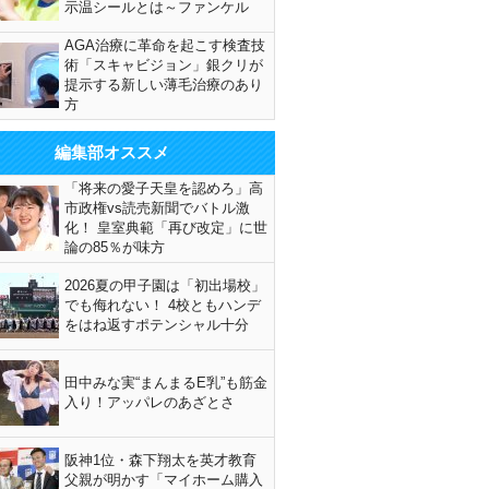
示温シールとは～ファンケル
AGA治療に革命を起こす検査技
術「スキャビジョン」銀クリが
提示する新しい薄毛治療のあり
方
編集部オススメ
「将来の愛子天皇を認めろ」高
市政権vs読売新聞でバトル激
化！ 皇室典範「再び改定」に世
論の85％が味方
2026夏の甲子園は「初出場校」
でも侮れない！ 4校ともハンデ
をはね返すポテンシャル十分
田中みな実“まんまるE乳”も筋金
入り！アッパレのあざとさ
阪神1位・森下翔太を英才教育
父親が明かす「マイホーム購入