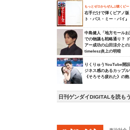
もっとゼロからぜんぶ聴くビー
右手だけで弾くピアノ版
ト・パス・ミー・バイ』
中島健人「地方モールお
での物議も戦略通り？ 
アー成功の山田涼介との
timelesz炎上の明暗
りくりゅうYouTube開
ジネス感のあるカップル
《そろそろ疲れた》の飽
日刊ゲンダイDIGITALを読も
政治/社会