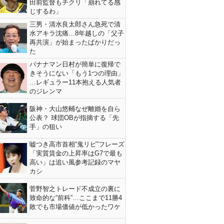
田前監督もチクリ「崩れてる感
じするわ」
三男・清水良太郎さん急死で清
水アキラ沈痛…8年越しの「父子
再共演」が始まったばかりだっ
た
バナナマン日村が簡単に復帰で
きそうにない「もう1つの理由」
…レギュラー11本抱える人気者
のジレンマ
阪神・大山悠輔なぜ離婚を自ら
公表？ 球団OBが指摘する「先
手」の狙い
嘘つき高市首相“鬼リピ”フレーズ
「実質賃金の上昇率はG7で最も
高い」は追い風参考記録のマヤ
カシ
菅野智之トレード不成立の裏に
致命的な“前科”…ここまで11勝4
敗でも市場価値が低かったワケ