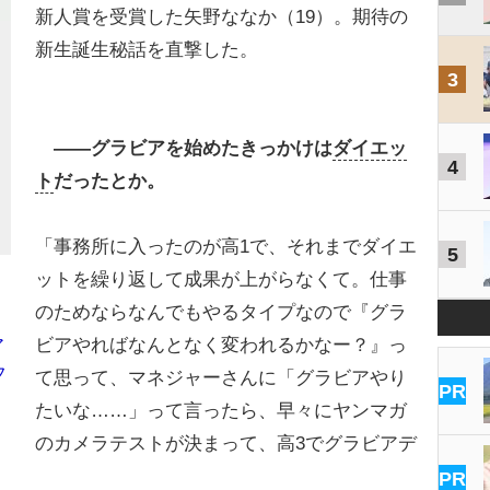
新人賞を受賞した矢野ななか（19）。期待の
新生誕生秘話を直撃した。
3
――グラビアを始めたきっかけは
ダイエッ
4
ト
だったとか。
「事務所に入ったのが高1で、それまでダイエ
5
ットを繰り返して成果が上がらなくて。仕事
のためならなんでもやるタイプなので『グラ
ビアやればなんとなく変われるかなー？』っ
ア
フ
て思って、マネジャーさんに「グラビアやり
PR
たいな……」って言ったら、早々にヤンマガ
のカメラテストが決まって、高3でグラビアデ
PR