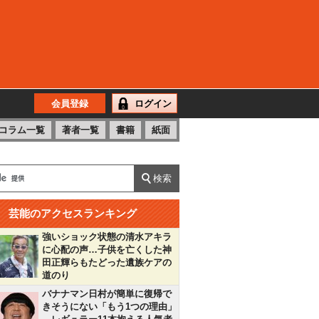
会員登録
ログイン
コラム一覧
著者一覧
書籍
紙面
芸能のアクセスランキング
強いショック状態の清水アキラ
に心配の声…子供を亡くした神
田正輝らもたどった遺族ケアの
道のり
バナナマン日村が簡単に復帰で
きそうにない「もう1つの理由」