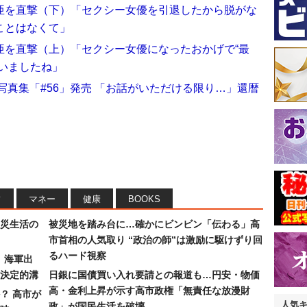
亜を直撃（下）「セクシー女優を引退したから脱がな
ことはなくて」
亜を直撃（上）「セクシー女優になったおかげで“最
いましたね」
写真集「#56」発売 「お話がいただける限り…」還暦
フ
マネー
健康
BOOKS
災生活の
被災地を踏み台に…確かにビンビン「伝わる」高
市首相の人気取り “政治の師”は激励に駆けずり回
るハード視察
）海軍出
決定的溝
日銀に国債買い入れ要請との報道も…円安・物価
高・金利上昇が示す高市政権「無責任な放漫財
？ 高市が
人気
政」が国民生活を破壊