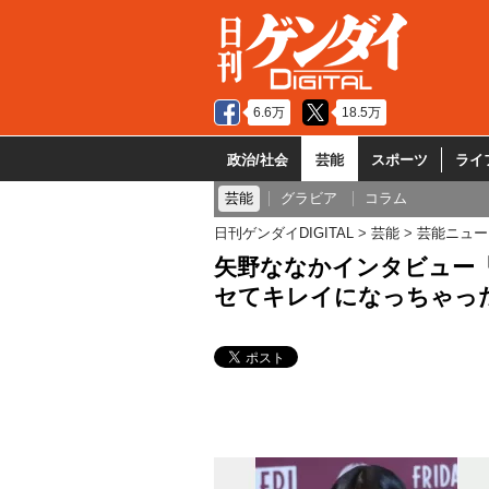
6.6万
18.5万
政治/社会
芸能
スポーツ
ライ
芸能
グラビア
コラム
日刊ゲンダイDIGITAL
芸能
芸能ニュー
矢野ななかインタビュー
セてキレイになっちゃっ