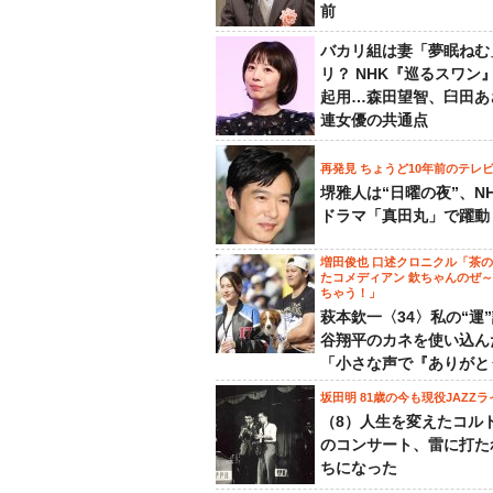
前
バカリ組は妻「夢眠ねむ
リ？ NHK『巡るスワン
起用…森田望智、臼田あ
連女優の共通点
再発見 ちょうど10年前のテレ
堺雅人は“日曜の夜”、N
ドラマ「真田丸」で躍動
増田俊也 口述クロニクル「茶
たコメディアン 欽ちゃんのぜ
ちゃう！」
萩本欽一〈34〉私の“運
谷翔平のカネを使い込ん
「小さな声で『ありがと
坂田明 81歳の今も現役JAZZラ
（8）人生を変えたコル
のコンサート、雷に打た
ちになった