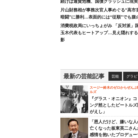
続けば通貨危機、国債クラッシュに現実
片山財務相が事務次官人事めぐる“高市
暗闘”に勝利…表面的には“従順”でも腹
消費税政局にいっちょがみ 「反対派」
玉木代表もヒートアップ…見え隠れする
影
最新の芸能記事
芸能
グラビ
スージー鈴木のゼロからぜんぶ
ルズ
『グラス・オニオン』コ
ング然としたビートルズ
がえし」
「恩人だけど、嫌いな人
亡くなった板東英二さん
感情を抱いたプロデュー