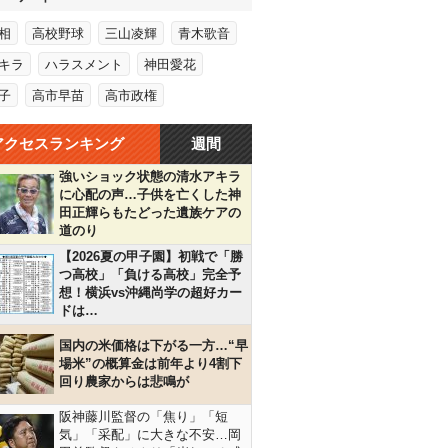
相
高校野球
三山凌輝
青木歌音
キラ
ハラスメント
神田愛花
子
高市早苗
高市政権
アクセスランキング
週間
強いショック状態の清水アキラ
に心配の声…子供を亡くした神
田正輝らもたどった遺族ケアの
道のり
【2026夏の甲子園】初戦で「勝
つ高校」「負ける高校」完全予
想！横浜vs沖縄尚学の超好カー
ドは…
国内の米価格は下がる一方…“早
場米”の概算金は前年より4割下
回り農家からは悲鳴が
阪神藤川監督の「焦り」「短
気」「采配」に大きな不安…岡