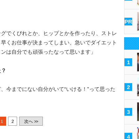
PR
ングでくびれとか、ヒップとかを作ったり、ストレ
り早くお仕事が決まってしまい、急いでダイエット
インは自分でも頑張ったなって思います」
1
た？
2
、今までにない自分がいて“いける！”って思った
3
1
2
次へ
>>
4