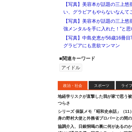
【写真】美容本が話題の三上悠
い、グラビアもやらないなんて
【写真】美容本が話題の三上悠
強メンタルを手に入れた！”と思
【写真】中島史恵が56歳16冊目
グラビアにも意欲マンマン
■関連キーワード
アイドル
政治・社会
スポーツ
ライ
地経学リスクが直撃した我が家で思う被
つらさ
シリーズ 保阪メモ「昭和史余話」（11
身の野村大使と外務省プロパーとの間の
協調介入、日銀恫喝の裏に何があるのか