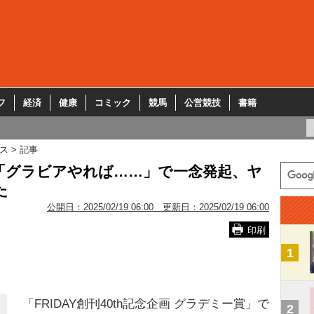
フ
経済
健康
コミック
競馬
公営競技
書籍
ス
記事
「グラビアやれば……」で一念発起、ヤ
た
公開日：
2025/02/19 06:00
更新日：
2025/02/19 06:00
印刷
1
「FRIDAY創刊40th記念企画 グラデミー賞」で
2