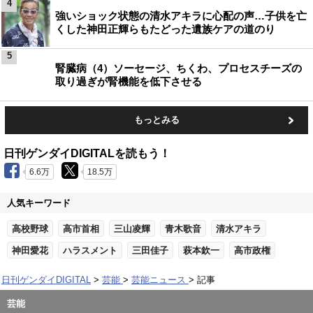
4
強いショック状態の清水アキラに心配の声…子供を亡
くした神田正輝らもたどった遺族ケアの道のり
5
腎臓病（4）ソーセージ、ちくわ、プロセスチーズの
取り過ぎが腎機能を低下させる
もっとみる
日刊ゲンダイDIGITALを読もう！
6.6万
18.5万
人気キーワード
高校野球
高市首相
三山凌輝
青木歌音
清水アキラ
神田愛花
ハラスメント
三田佳子
萩本欽一
高市政権
日刊ゲンダイDIGITAL
芸能
芸能ニュース
記事
芸能