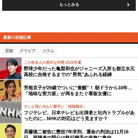
もっとみる
最新の芸能記事
芸能
グラビア
コラム
この有名人の意外な学歴 2026年夏
野球少年だった亀梨和也がジャニーズ入所も都立水元
高校に合格するまでの“男気”あふれる経緯
芳根京子が29歳でついに“覚醒”！ 朝ドラから10年…
「地味な実力派」が局をまたぐ看板女優に
テレビ局に代わり勝手に「情報開示」
フジテレビ、日本テレビも出演者と社内トラブルがあ
ったのに…NHKの対応はどう見ますか？
斉藤慎二被告に懲役7年求刑、運命の判決は11月16
日…視聴者の関心は執行猶予の有無に集中