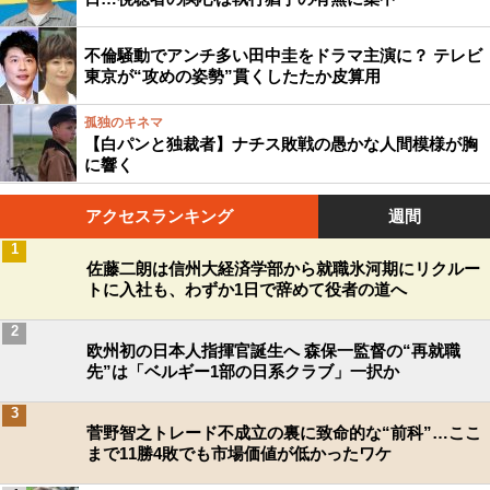
不倫騒動でアンチ多い田中圭をドラマ主演に？ テレビ
東京が“攻めの姿勢”貫くしたたか皮算用
孤独のキネマ
【白パンと独裁者】ナチス敗戦の愚かな人間模様が胸
に響く
アクセスランキング
週間
1
佐藤二朗は信州大経済学部から就職氷河期にリクルー
トに入社も、わずか1日で辞めて役者の道へ
2
欧州初の日本人指揮官誕生へ 森保一監督の“再就職
先”は「ベルギー1部の日系クラブ」一択か
3
菅野智之トレード不成立の裏に致命的な“前科”…ここ
まで11勝4敗でも市場価値が低かったワケ