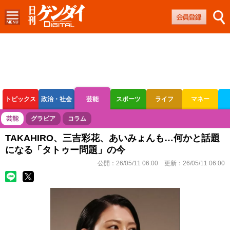
トピックス
政治・社会
芸能
スポーツ
ライフ
マネー
ボートレース
競輪
オートレース
芸能
グラビア
コラム
TAKAHIRO、三吉彩花、あいみょんも…何かと話題
になる「タトゥー問題」の今
公開：
26/05/11 06:00
更新：
26/05/11 06:00