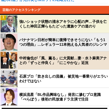
芸能のアクセスランキング
1
強いショック状態の清水アキラに心配の声…子供を亡
くした神田正輝らもたどった遺族ケアの道のり
2
バナナマン日村が簡単に復帰できそうにない「もう1
つの理由」…レギュラー11本抱える人気者のジレンマ
3
中村倫也が「風、薫る」に大貢献…妻・水卜麻美アナ
との「ずっと仲良く」「にこやかな」近況
4
石原プロ「炊き出しの流儀」 被災地一番乗りがエラい
わけではない
5
横浜流星「BL作品興味なし」発言に滲むプロ意識
「べらぼう」後初の民放連ドラ主演で注目