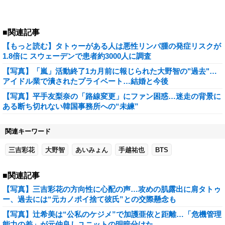
■関連記事
【もっと読む】タトゥーがある人は悪性リンパ腫の発症リスクが
1.8倍に スウェーデンで患者約3000人に調査
【写真】「嵐」活動終了1カ月前に報じられた大野智の"過去"…
アイドル業で潰されたプライベート…結婚と今後
【写真】平手友梨奈の「路線変更」にファン困惑…迷走の背景に
ある断ち切れない韓国事務所への“未練”
関連キーワード
三吉彩花
大野智
あいみょん
手越祐也
BTS
■関連記事
【写真】三吉彩花の方向性に心配の声…攻めの肌露出に肩タトゥ
ー、過去には“元カノポイ捨て彼氏”との交際懸念も
【写真】辻希美は“公私のケジメ”で加護亜依と距離…「危機管理
能力の差」が元仲良しユニットの明暗分けた