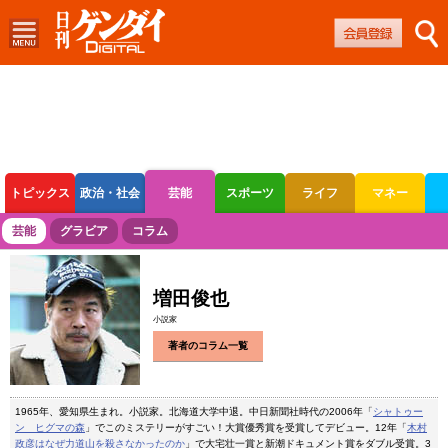
トピックス
政治・社会
芸能
スポーツ
ライフ
マネー
ボートレース
競輪
オートレース
芸能
グラビア
コラム
増田俊也
小説家
著者のコラム一覧
1965年、愛知県生まれ。小説家。北海道大学中退。中日新聞社時代の2006年「
シャトゥー
ン ヒグマの森
」でこのミステリーがすごい！大賞優秀賞を受賞してデビュー。12年「
木村
政彦はなぜ力道山を殺さなかったのか
」で大宅壮一賞と新潮ドキュメント賞をダブル受賞。3