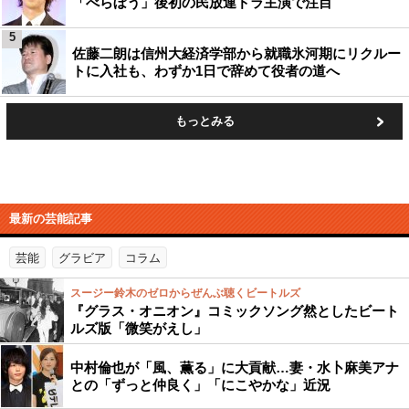
「べらぼう」後初の民放連ドラ主演で注目
5
佐藤二朗は信州大経済学部から就職氷河期にリクルー
トに入社も、わずか1日で辞めて役者の道へ
もっとみる
最新の芸能記事
芸能
グラビア
コラム
スージー鈴木のゼロからぜんぶ聴くビートルズ
『グラス・オニオン』コミックソング然としたビート
ルズ版「微笑がえし」
中村倫也が「風、薫る」に大貢献…妻・水卜麻美アナ
との「ずっと仲良く」「にこやかな」近況