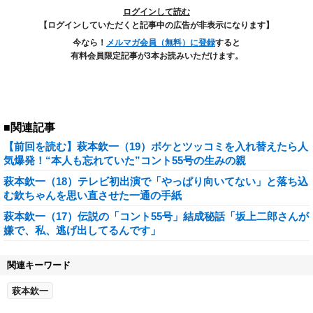
ログインして読む
【ログインしていただくと記事中の広告が非表示になります】
今なら！
メルマガ会員（無料）に登録
すると
有料会員限定記事が3本お読みいただけます。
■関連記事
【前回を読む】萩本欽一（19）ボケとツッコミを入れ替えたら人
気爆発！“本人も忘れていた”コント55号の生みの親
萩本欽一（18）テレビ初出演で「やっぱり向いてない」と落ち込
む欽ちゃんを思い直させた一通の手紙
萩本欽一（17）伝説の「コント55号」結成秘話「坂上二郎さんが
嫌で、私、逃げ出してるんです」
関連キーワード
萩本欽一