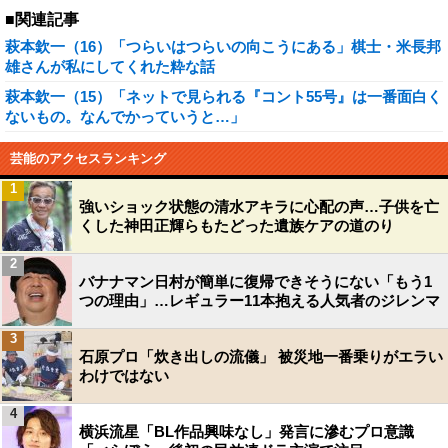
■関連記事
萩本欽一（16）「つらいはつらいの向こうにある」棋士・米長邦
雄さんが私にしてくれた粋な話
萩本欽一（15）「ネットで見られる『コント55号』は一番面白く
ないもの。なんでかっていうと…」
芸能のアクセスランキング
1
強いショック状態の清水アキラに心配の声…子供を亡
くした神田正輝らもたどった遺族ケアの道のり
2
バナナマン日村が簡単に復帰できそうにない「もう1
つの理由」…レギュラー11本抱える人気者のジレンマ
3
石原プロ「炊き出しの流儀」 被災地一番乗りがエラい
わけではない
4
横浜流星「BL作品興味なし」発言に滲むプロ意識