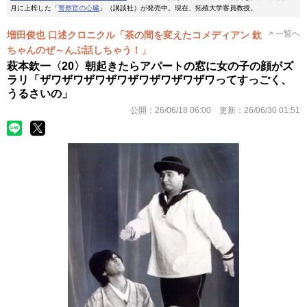
月に上梓した「
警察官の心臓
」（講談社）が発売中。現在、拓殖大学客員教授。
> 一覧へ
増田俊也 口述クロニクル「茶の間を変えたコメディアン 欽
ちゃんのぜ～んぶ話しちゃう！」
萩本欽一〈20〉朝起きたらアパートの窓に女の子の顔がズ
ラリ「ザワザワザワザワザワザワザワザワってすっごく、
うるさいの」
公開：
26/06/18 06:00
更新：
26/06/30 01:51