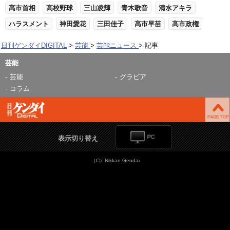
高市首相
高校野球
三山凌輝
青木歌音
清水アキラ
ハラスメント
神田愛花
三田佳子
高市早苗
高市政権
日刊ゲンダイDIGITAL
芸能
芸能ニュース
記事
芸能
芸能
グラビア
コラム
表示切り替え
（C）Nikkan Gendai