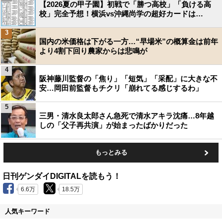
【2026夏の甲子園】初戦で「勝つ高校」「負ける高
校」完全予想！横浜vs沖縄尚学の超好カードは…
3
国内の米価格は下がる一方…“早場米”の概算金は前年
より4割下回り農家からは悲鳴が
4
阪神藤川監督の「焦り」「短気」「采配」に大きな不
安…岡田前監督もチクリ「崩れてる感じするわ」
5
三男・清水良太郎さん急死で清水アキラ沈痛…8年越
しの「父子再共演」が始まったばかりだった
もっとみる
日刊ゲンダイDIGITALを読もう！
6.6万
18.5万
人気キーワード