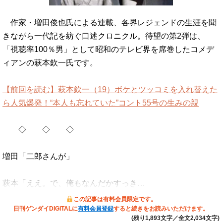
作家・増田俊也氏による連載、各界レジェンドの生涯を聞
きながら一代記を紡ぐ口述クロニクル。待望の第2弾は、
「視聴率100％男」として昭和のテレビ界を席巻したコメデ
ィアンの萩本欽一氏です。
【前回を読む】萩本欽一（19）ボケとツッコミを入れ替えた
ら人気爆発！“本人も忘れていた”コント55号の生みの親
◇ ◇ ◇
増田「二郎さんが」
萩本「ええ。で、俺もなんだかすっき…
この記事は有料会員限定です。
日刊ゲンダイDIGITALに
有料会員登録
すると続きをお読みいただけます。
(残り1,893文字／全文2,034文字)