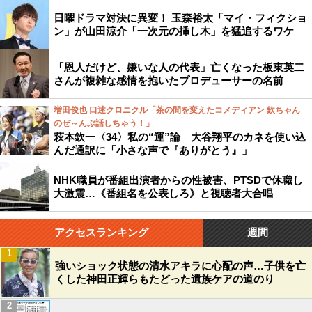
日曜ドラマ対決に異変！ 玉森裕太「マイ・フィクショ
ン」が山田涼介「一次元の挿し木」を猛追するワケ
「恩人だけど、嫌いな人の代表」亡くなった板東英二
さんが複雑な感情を抱いたプロデューサーの名前
増田俊也 口述クロニクル「茶の間を変えたコメディアン 欽ちゃん
のぜ～んぶ話しちゃう！」
萩本欽一〈34〉私の“運”論 大谷翔平のカネを使い込
んだ通訳に「小さな声で『ありがとう』」
NHK職員が番組出演者からの性被害、PTSDで休職し
大激震…《番組名を公表しろ》と視聴者大合唱
アクセスランキング
週間
1
強いショック状態の清水アキラに心配の声…子供を亡
くした神田正輝らもたどった遺族ケアの道のり
2