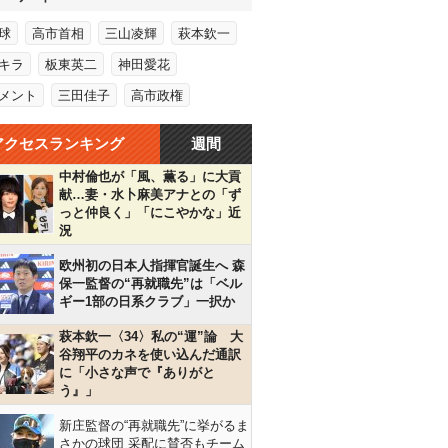
球
高市首相
三山凌輝
萩本欽一
キラ
板東英二
神田愛花
メント
三田佳子
高市政権
アクセスランキング
週間
中村倫也が「風、薫る」に大貢
献…妻・水卜麻美アナとの「ず
っと仲良く」「にこやかな」近
況
欧州初の日本人指揮官誕生へ 森
保一監督の“再就職先”は「ベル
ギー1部の日系クラブ」一択か
萩本欽一〈34〉私の“運”論 大
谷翔平のカネを使い込んだ通訳
に「小さな声で『ありがと
う』」
新庄監督の“再就職先”に挙がるま
さかの球団 采配に賛否もチーム