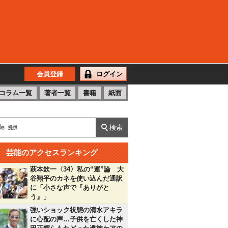
会員登録
ログイン
コラム一覧
著者一覧
書籍
紙面
芸能のアクセスランキング
萩本欽一〈34〉私の“運”論 大
谷翔平のカネを使い込んだ通訳
に「小さな声で『ありがと
う』」
強いショック状態の清水アキラ
に心配の声…子供を亡くした神