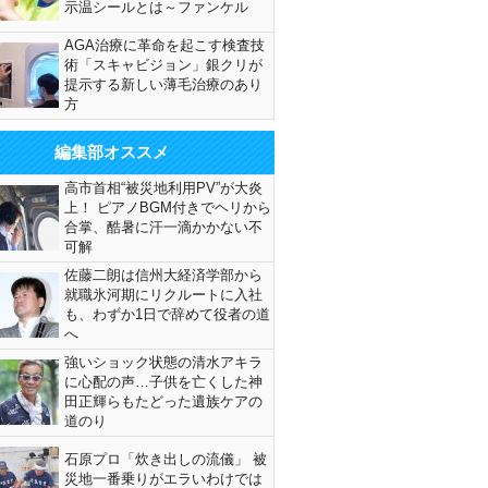
示温シールとは～ファンケル
AGA治療に革命を起こす検査技
術「スキャビジョン」銀クリが
提示する新しい薄毛治療のあり
方
編集部オススメ
高市首相“被災地利用PV”が大炎
上！ ピアノBGM付きでヘリから
合掌、酷暑に汗一滴かかない不
可解
佐藤二朗は信州大経済学部から
就職氷河期にリクルートに入社
も、わずか1日で辞めて役者の道
へ
強いショック状態の清水アキラ
に心配の声…子供を亡くした神
田正輝らもたどった遺族ケアの
道のり
石原プロ「炊き出しの流儀」 被
災地一番乗りがエラいわけでは