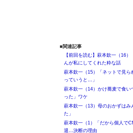
■関連記事
【前回を読む】萩本欽一（16
んが私にしてくれた粋な話
萩本欽一（15）「ネットで見ら
っていうと…」
萩本欽一（14）かけ蕎麦で食
った」ワケ
萩本欽一（13）母のおかずは
た」
萩本欽一（1）「だから個人でC
退…決断の理由