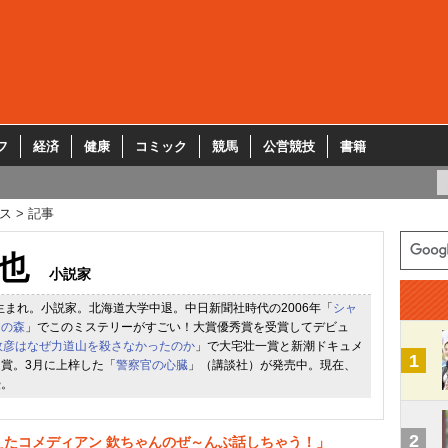
フ
経済
健康
コミック
競馬
公営競技
書籍
ス
記事
也
小説家
県生まれ。小説家。北海道大学中退。中日新聞社時代の2006年「
シャ
マの森
」でこのミステリーがすごい！大賞優秀賞を受賞してデビュ
政彦はなぜ力道山を殺さなかったのか
」で大宅壮一賞と新潮ドキュメ
1
賞。3月に上梓した「
警察官の心臓
」（講談社）が発売中。現在、
授。
2
えたコメディアン 欽ちゃんのぜ～んぶ話しちゃう！」