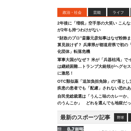
政治・社会
芸能
ライフ
2年後に「増税」空手形の大笑い こん
が2年も持つわけがない
“財政のプロ”斎藤元彦知事はなぜ粉飾
算見抜けず？ 兵庫県が都道府県で初の
化団体」転落危機
軍事大国がなぜ？ 米が「兵器枯渇」で
は継続困難…トランプ大統領がヘグセス
に激怒！
OTC類似薬「追加負担免除」の“落とし
疾患の患者でも「配慮」されない恐れあ
自民党総裁選は「うんこ味のカレーか、
のうんこか」 どれを選んでも地獄だっ
最新のスポーツ記事
野球