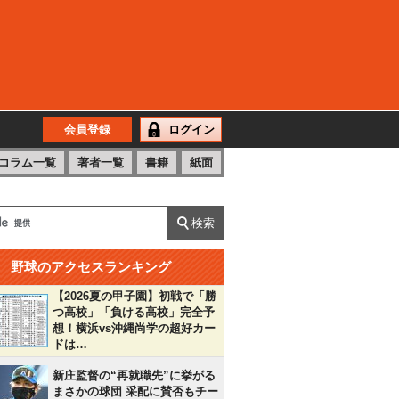
会員登録
ログイン
コラム一覧
著者一覧
書籍
紙面
野球のアクセスランキング
【2026夏の甲子園】初戦で「勝
つ高校」「負ける高校」完全予
想！横浜vs沖縄尚学の超好カー
ドは…
新庄監督の“再就職先”に挙がる
まさかの球団 采配に賛否もチー