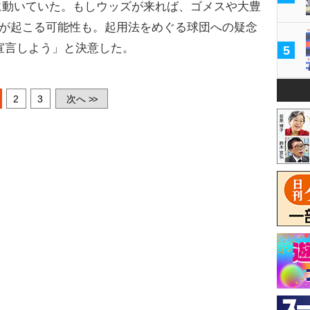
に動いていた。もしウッズが来れば、ゴメスや大豊
”が起こる可能性も。起用法をめぐる球団への疑念
A宣言しよう」と決意した。
5
2
3
次へ
>>