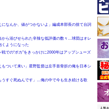
えになんか、値がつかないよ」編成本部長の捨て台詞
当から浴びせられた辛辣な低評価の数々…球団はオレ
抱くようになった
戦での“ポカ”をきっかけに2000年はアップシューズ
えもついて来い」星野監督は左手首骨折の俺を日本シ
もうすぐ死ぬんです」…俺の中で今も生き続ける歌
人気