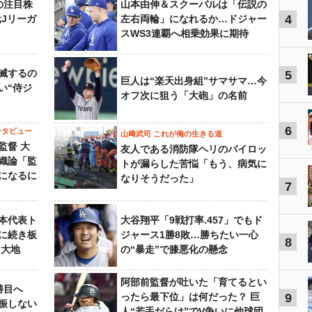
の注目株
山本由伸＆スクーバルは「伝説の
4
元Jリーガ
左右両輪」になれるか…ドジャー
スWS3連覇へ相乗効果に期待
滅するの
5
巨人は“楽天出身組”サマサマ…今
い“侍ジ
オフ次に狙う「大砲」の名前
6
ンタビュー
山﨑武司 これが俺の生きる道
監督 大
友人である消防隊ヘリのパイロッ
織論「監
トが漏らした苦悩「もう、病気に
になるに
なりそうだった」
7
本代表ト
大谷翔平「9戦打率.457」でもド
に続き板
ジャース1勝8敗…勝ちたい一心
8
田大地
の“暴走”で膝悪化の懸念
阿部前監督が吐いた「育てるとい
勝目へ
ったら最下位」は何だった？ 巨
9
振しない
人“若手だらけ”でV争いに他球団