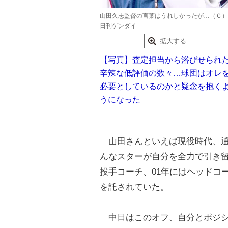
山田久志監督の言葉はうれしかったが…（Ｃ）
日刊ゲンダイ
拡大する
【写真】査定担当から浴びせられ
辛辣な低評価の数々…球団はオレ
必要としているのかと疑念を抱く
うになった
山田さんといえば現役時代、通
んなスターが自分を全力で引き
投手コーチ、01年にはヘッドコ
を託されていた。
中日はこのオフ、自分とポジシ