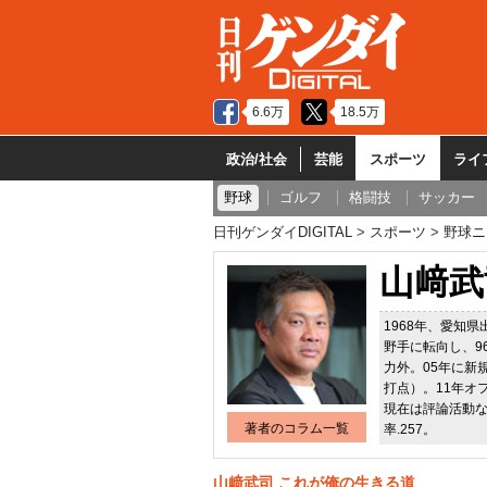
6.6万
18.5万
政治/社会
芸能
スポーツ
ライ
野球
ゴルフ
格闘技
サッカー
日刊ゲンダイDIGITAL
スポーツ
野球ニ
山﨑武
1968年、愛知
野手に転向し、9
力外。05年に新
打点）。11年オ
現在は評論活動など
著者のコラム一覧
率.257。
山﨑武司 これが俺の生きる道