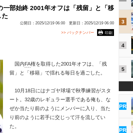
一部始終 2001年オフは「残留」と「移
した
3
公開日：
2025/12/19 06:00
更新日：
2025/12/19 06:00
>> バックナンバー
印刷
4
国内
FA
権を取得した2001年オフは、「残
5
留」と「移籍」で揺れる毎日を過ごした。
10月18日にはナゴヤ球場で秋季練習がスタ
ート。32歳のレギュラー選手である俺も、な
PR
ぜか当たり前のようにメンバーに入り、当た
り前のように若手に交じって汗を流してい
た。
PR