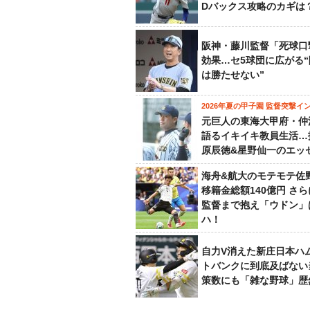
Dバックス攻略のカギは
阪神・藤川監督「死球口
効果…セ5球団に広がる
は勝たせない”
2026年夏の甲子園 監督突撃イ
元巨人の東海大甲府・仲
語るイキイキ教員生活…
原辰徳&星野仙一のエッ
海舟&航大のモテモテ佐
移籍金総額140億円 さ
監督まで抱え「ウドン」
ハ！
自力V消えた新庄日本ハ
トバンクに到底及ばない
策数にも「雑な野球」歴