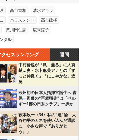
球
高市首相
清水アキラ
二
ハラスメント
高市政権
黄川田仁志
広末涼子
ンダル
アクセスランキング
週間
中村倫也が「風、薫る」に大貢
献…妻・水卜麻美アナとの「ず
っと仲良く」「にこやかな」近
況
欧州初の日本人指揮官誕生へ 森
保一監督の“再就職先”は「ベル
ギー1部の日系クラブ」一択か
萩本欽一〈34〉私の“運”論 大
谷翔平のカネを使い込んだ通訳
に「小さな声で『ありがと
う』」