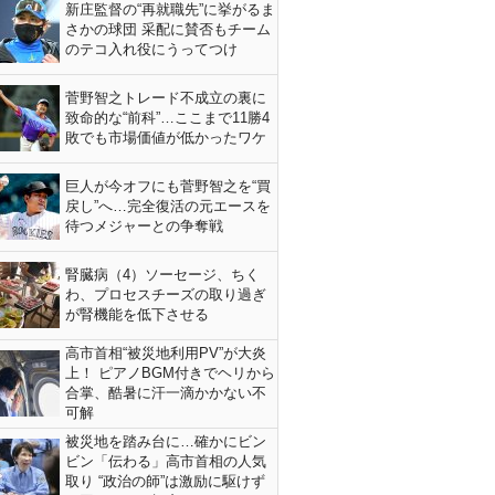
新庄監督の“再就職先”に挙がるま
さかの球団 采配に賛否もチーム
のテコ入れ役にうってつけ
菅野智之トレード不成立の裏に
致命的な“前科”…ここまで11勝4
敗でも市場価値が低かったワケ
巨人が今オフにも菅野智之を“買
戻し”へ…完全復活の元エースを
待つメジャーとの争奪戦
腎臓病（4）ソーセージ、ちく
わ、プロセスチーズの取り過ぎ
が腎機能を低下させる
高市首相“被災地利用PV”が大炎
上！ ピアノBGM付きでヘリから
合掌、酷暑に汗一滴かかない不
可解
被災地を踏み台に…確かにビン
ビン「伝わる」高市首相の人気
取り “政治の師”は激励に駆けず