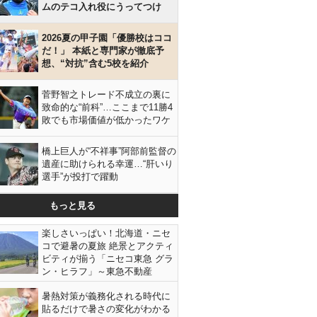
ムのテコ入れ役にうってつけ
2026夏の甲子園「優勝校はココ
だ！」 本紙と専門家が徹底予
想、“対抗”含む5校を紹介
菅野智之トレード不成立の裏に
致命的な“前科”…ここまで11勝4
敗でも市場価値が低かったワケ
橋上巨人が“不祥事”阿部前監督の
遺産に助けられる幸運…“肝いり
選手”が投打で躍動
もっと見る
楽しさいっぱい！北海道・ニセ
コで避暑の夏旅 絶景とアクティ
ビティが揃う「ニセコ東急 グラ
ン・ヒラフ」～東急不動産
暑熱対策が義務化される時代に
貼るだけで暑さの変化がわかる