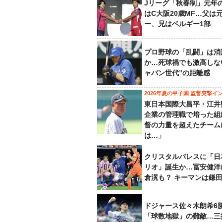
Jリーグ「秋春制」元年
はC大阪20歳MF…父は
ー、兄はベルギー1部
プロ野球の「乱闘」は消
か…死球禍でも激高しな
ャパン世代”の距離感
2026年夏の甲子園 監督突撃イ
東日本国際大昌平・江井
企業の管理職で培った組
督の力量を超えたチーム
は…」
クリスタルパレスに「日
リオ」誕生か…冨安健洋
倉滉も？ キーマンは鎌
ドジャース佐々木朗希6
「球数地獄」の難敵…三