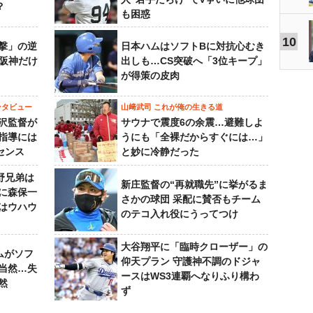
？
も困惑
10
撃」の逆
日本ハムはソフトBに対抗心むき
“阪神だけ
出しも…CS突破へ「3位キープ」
が得策の皮肉
ンタビュー
山﨑武司 これが俺の生きる道
沢監督が
サウナで震度6の余震…避難しよ
指導には
うにも「全裸だからすぐには…」
センス
と妙に冷静だった
野兄弟は
新庄監督の“再就職先”に挙がるま
らに森保一
さかの球団 采配に賛否もチーム
はウハウ
のテコ入れ役にうってつけ
大谷翔平に「臨時クローザー」の
ムがソフ
仰天プラン 守護神不調のドジャ
当然…失
ースはWS3連覇へなりふり構わ
然
ず