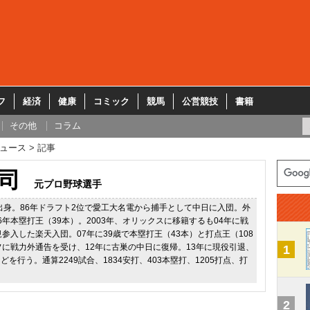
フ
経済
健康
コミック
競馬
公営競技
書籍
その他
コラム
ュース
記事
司
元プロ野球選手
県出身。86年ドラフト2位で愛工大名電から捕手として中日に入団。外
6年本塁打王（39本）。2003年、オリックスに移籍するも04年に戦
規参入した楽天入団。07年に39歳で本塁打王（43本）と打点王（108
フに戦力外通告を受け、12年に古巣の中日に復帰。13年に現役引退、
1
を行う。通算2249試合、1834安打、403本塁打、1205打点、打
2