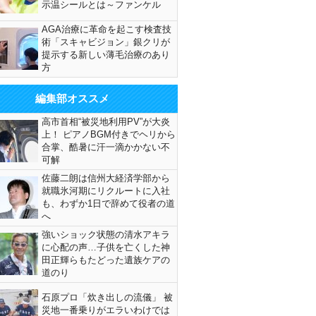
示温シールとは～ファンケル
AGA治療に革命を起こす検査技
術「スキャビジョン」銀クリが
提示する新しい薄毛治療のあり
方
編集部オススメ
高市首相“被災地利用PV”が大炎
上！ ピアノBGM付きでヘリから
合掌、酷暑に汗一滴かかない不
可解
佐藤二朗は信州大経済学部から
就職氷河期にリクルートに入社
も、わずか1日で辞めて役者の道
へ
強いショック状態の清水アキラ
に心配の声…子供を亡くした神
田正輝らもたどった遺族ケアの
道のり
石原プロ「炊き出しの流儀」 被
災地一番乗りがエラいわけでは