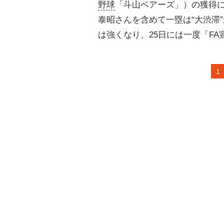
野球
「斗山ベアーズ」）の獲得
泰昭さんを含めて一塁は“大渋滞
は強くなり、25日には一度「F
1