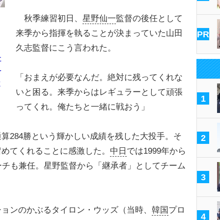
秋季練習初日、
星野仙一
監督の後任として
来季から指揮を執ることが決まっていた山田
PR
久志監督にこう言われた。
た
を
「おまえが必要なんだ。絶対に残ってくれな
よ
いと困る。来季からはレギュラーとして頑張
1
ってくれ。俺たちと一緒に戦おう」
算284勝という輝かしい成績を残した大投手。そ
2
留めてくれることに感激した。
中日
では1999年から
ーチも兼任。星野監督から「継承者」としてチーム
3
ョンのかぶるタイロン・ウッズ（当時、
韓国
プロ
4