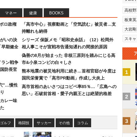
高校野
マネー
健康
BOOKS
板東英
なボロ政権
「高市中心」視察動画と「空気読む」被災者…支
大岩剛
持離れも納得
スキャ
まがいの決
シリーズ 保阪メモ「昭和史余話」（12）松岡外
「早期健全
相人事こそが宣戦布告通知遅れの間接的原因
偽善の8月が始まった 非核三原則を踏みにじる高
イラン戦争
市&小泉コンビの白々しさ
国防長官
熊本地震の被災地利用に続き…首相官邸が今度は
1
国民栄誉賞で「高市PR動画」作成し大炎上
穴”…慢性
高市首相のあいさつはコピペ率85％…「広島への
り
思い」石破前首相・愛子内親王とは絶望的格差
2
カレー味
た
3
ゴルフ
格闘技
サッカー
その他
コラム